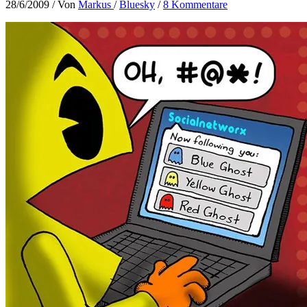
28/6/2009
/ Von
Markus
/
Bluesky
/
8 Kommentare