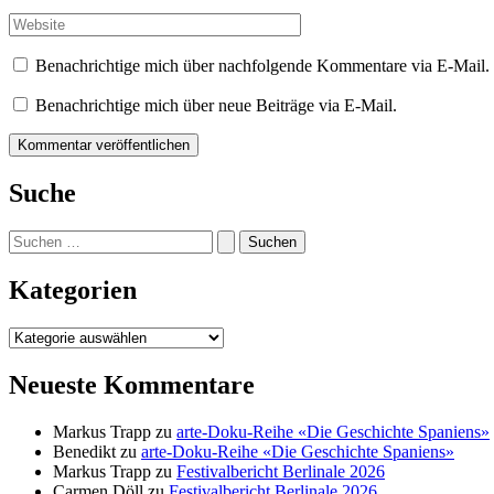
Mail-
Adresse*
Website
Benachrichtige mich über nachfolgende Kommentare via E-Mail.
Benachrichtige mich über neue Beiträge via E-Mail.
Suche
Suchen
nach:
Kategorien
Kategorien
Neueste Kommentare
Markus Trapp
zu
arte-Doku-Reihe «Die Geschichte Spaniens»
Benedikt
zu
arte-Doku-Reihe «Die Geschichte Spaniens»
Markus Trapp
zu
Festivalbericht Berlinale 2026
Carmen Döll
zu
Festivalbericht Berlinale 2026