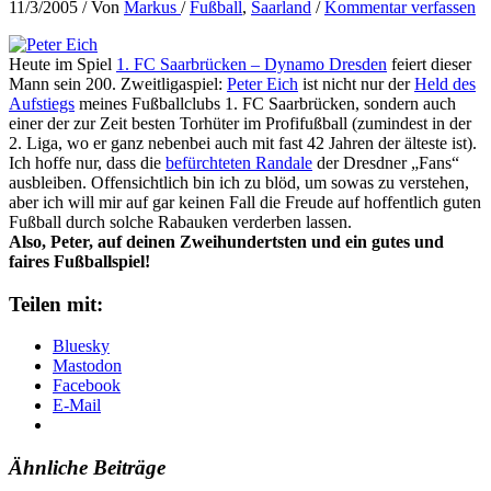
11/3/2005
/ Von
Markus
/
Fußball
,
Saarland
/
Kommentar verfassen
Heute im Spiel
1. FC Saarbrücken – Dynamo Dresden
feiert dieser
Mann sein 200. Zweitligaspiel:
Peter Eich
ist nicht nur der
Held des
Aufstiegs
meines Fußballclubs 1. FC Saarbrücken, sondern auch
einer der zur Zeit besten Torhüter im Profifußball (zumindest in der
2. Liga, wo er ganz nebenbei auch mit fast 42 Jahren der älteste ist).
Ich hoffe nur, dass die
befürchteten Randale
der Dresdner „Fans“
ausbleiben. Offensichtlich bin ich zu blöd, um sowas zu verstehen,
aber ich will mir auf gar keinen Fall die Freude auf hoffentlich guten
Fußball durch solche Rabauken verderben lassen.
Also, Peter, auf deinen Zweihundertsten und ein gutes und
faires Fußballspiel!
Teilen mit:
Bluesky
Mastodon
Facebook
E-Mail
Ähnliche Beiträge