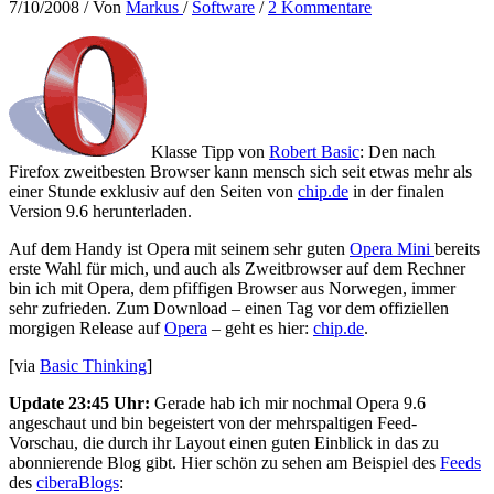
7/10/2008
/ Von
Markus
/
Software
/
2 Kommentare
Klasse Tipp von
Robert Basic
: Den nach
Firefox zweitbesten Browser kann mensch sich seit etwas mehr als
einer Stunde exklusiv auf den Seiten von
chip.de
in der finalen
Version 9.6 herunterladen.
Auf dem Handy ist Opera mit seinem sehr guten
Opera Mini
bereits
erste Wahl für mich, und auch als Zweitbrowser auf dem Rechner
bin ich mit Opera, dem pfiffigen Browser aus Norwegen, immer
sehr zufrieden. Zum Download – einen Tag vor dem offiziellen
morgigen Release auf
Opera
– geht es hier:
chip.de
.
[via
Basic Thinking
]
Update 23:45 Uhr:
Gerade hab ich mir nochmal Opera 9.6
angeschaut und bin begeistert von der mehrspaltigen Feed-
Vorschau, die durch ihr Layout einen guten Einblick in das zu
abonnierende Blog gibt. Hier schön zu sehen am Beispiel des
Feeds
des
ciberaBlogs
: