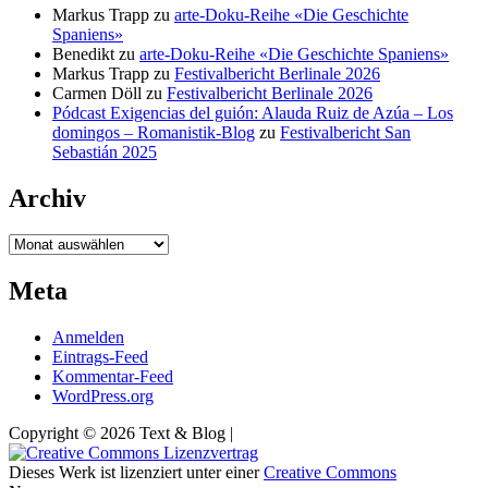
Markus Trapp
zu
arte-Doku-Reihe «Die Geschichte
Spaniens»
Benedikt
zu
arte-Doku-Reihe «Die Geschichte Spaniens»
Markus Trapp
zu
Festivalbericht Berlinale 2026
Carmen Döll
zu
Festivalbericht Berlinale 2026
Pódcast Exigencias del guión: Alauda Ruiz de Azúa – Los
domingos – Romanistik-Blog
zu
Festivalbericht San
Sebastián 2025
Archiv
Archiv
Meta
Anmelden
Eintrags-Feed
Kommentar-Feed
WordPress.org
Copyright © 2026 Text & Blog |
Dieses Werk ist lizenziert unter einer
Creative Commons