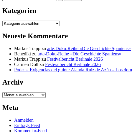
nach:
Kategorien
Kategorien
Neueste Kommentare
Markus Trapp
zu
arte-Doku-Reihe «Die Geschichte Spaniens»
Benedikt
zu
arte-Doku-Reihe «Die Geschichte Spaniens»
Markus Trapp
zu
Festivalbericht Berlinale 2026
Carmen Döll
zu
Festivalbericht Berlinale 2026
Pódcast Exigencias del guión: Alauda Ruiz de Azúa – Los do
Archiv
Archiv
Meta
Anmelden
Eintrags-Feed
Kommentar-Feed