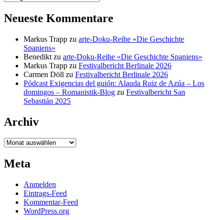
Neueste Kommentare
Markus Trapp
zu
arte-Doku-Reihe «Die Geschichte
Spaniens»
Benedikt
zu
arte-Doku-Reihe «Die Geschichte Spaniens»
Markus Trapp
zu
Festivalbericht Berlinale 2026
Carmen Döll
zu
Festivalbericht Berlinale 2026
Pódcast Exigencias del guión: Alauda Ruiz de Azúa – Los
domingos – Romanistik-Blog
zu
Festivalbericht San
Sebastián 2025
Archiv
Archiv
Meta
Anmelden
Eintrags-Feed
Kommentar-Feed
WordPress.org