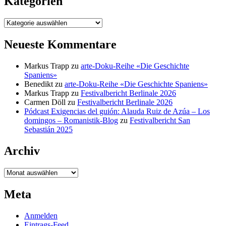
Kategorien
Kategorien
Neueste Kommentare
Markus Trapp
zu
arte-Doku-Reihe «Die Geschichte
Spaniens»
Benedikt
zu
arte-Doku-Reihe «Die Geschichte Spaniens»
Markus Trapp
zu
Festivalbericht Berlinale 2026
Carmen Döll
zu
Festivalbericht Berlinale 2026
Pódcast Exigencias del guión: Alauda Ruiz de Azúa – Los
domingos – Romanistik-Blog
zu
Festivalbericht San
Sebastián 2025
Archiv
Archiv
Meta
Anmelden
Eintrags-Feed