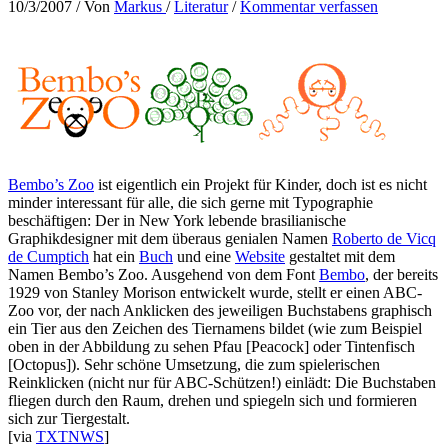
10/3/2007
/ Von
Markus
/
Literatur
/
Kommentar verfassen
Bembo’s Zoo
ist eigentlich ein Projekt für Kinder, doch ist es nicht
minder interessant für alle, die sich gerne mit Typographie
beschäftigen: Der in New York lebende brasilianische
Graphikdesigner mit dem überaus genialen Namen
Roberto de Vicq
de Cumptich
hat ein
Buch
und eine
Website
gestaltet mit dem
Namen Bembo’s Zoo. Ausgehend von dem Font
Bembo
, der bereits
1929 von Stanley Morison entwickelt wurde, stellt er einen ABC-
Zoo vor, der nach Anklicken des jeweiligen Buchstabens graphisch
ein Tier aus den Zeichen des Tiernamens bildet (wie zum Beispiel
oben in der Abbildung zu sehen Pfau [Peacock] oder Tintenfisch
[Octopus]). Sehr schöne Umsetzung, die zum spielerischen
Reinklicken (nicht nur für ABC-Schützen!) einlädt: Die Buchstaben
fliegen durch den Raum, drehen und spiegeln sich und formieren
sich zur Tiergestalt.
[via
TXTNWS
]