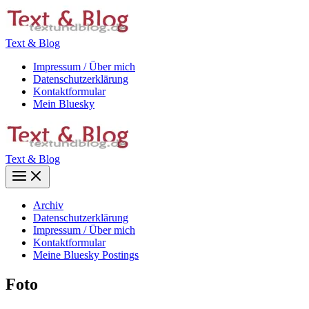
Zum
Inhalt
springen
Text & Blog
Impressum / Über mich
Datenschutzerklärung
Kontaktformular
Mein Bluesky
Text & Blog
Main
Menu
Archiv
Datenschutzerklärung
Impressum / Über mich
Kontaktformular
Meine Bluesky Postings
Foto