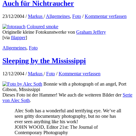
Auch für Nichtraucher
23/12/2004
/
Markus
/
Allgemeines
,
Foto
/
Kommentar verfassen
Coloured smoke
Originelle kleine Fotokunstwerke von
Graham Jeffery
[via
filapper
]
Allgemeines
,
Foto
Sleeping by the Mississippi
12/12/2004
/
Markus
/
Foto
/
Kommentar verfassen
Bonnie with a photograph of an angel, Port
Gibson, Mississippi
Dieses Foto ist der Hammer! Wie auch die weiteren Bilder der
Serie
von Alec Soth
.
Alec Soth has a wonderful and terrifying eye. We’ve all
seen gritty documentary photography, but no one has
ever seen anything like his work!
JOHN WOOD, Editor 21st: The Journal of
Contemporary Photography