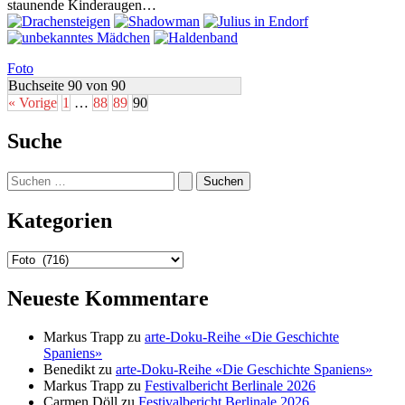
staunende Kinderaugen…
Foto
Buchseite 90 von 90
« Vorige
1
…
88
89
90
Suche
Suchen
nach:
Kategorien
Kategorien
Neueste Kommentare
Markus Trapp
zu
arte-Doku-Reihe «Die Geschichte
Spaniens»
Benedikt
zu
arte-Doku-Reihe «Die Geschichte Spaniens»
Markus Trapp
zu
Festivalbericht Berlinale 2026
Carmen Döll
zu
Festivalbericht Berlinale 2026