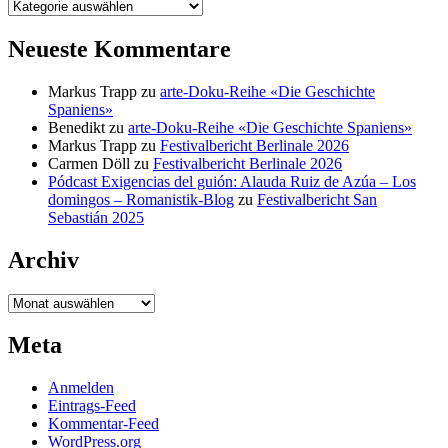
Kategorien
Neueste Kommentare
Markus Trapp
zu
arte-Doku-Reihe «Die Geschichte
Spaniens»
Benedikt
zu
arte-Doku-Reihe «Die Geschichte Spaniens»
Markus Trapp
zu
Festivalbericht Berlinale 2026
Carmen Döll
zu
Festivalbericht Berlinale 2026
Pódcast Exigencias del guión: Alauda Ruiz de Azúa – Los
domingos – Romanistik-Blog
zu
Festivalbericht San
Sebastián 2025
Archiv
Archiv
Meta
Anmelden
Eintrags-Feed
Kommentar-Feed
WordPress.org