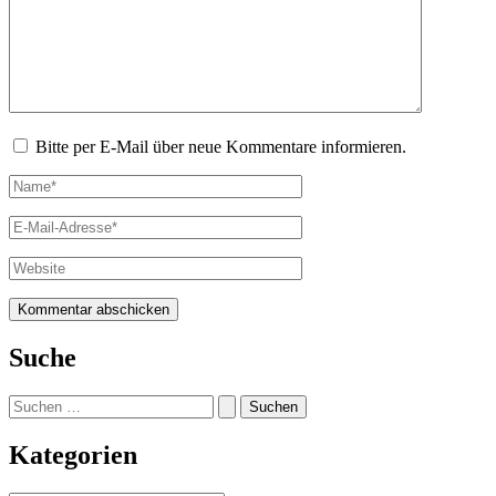
Bitte per E-Mail über neue Kommentare informieren.
Name*
E-
Mail-
Adresse*
Website
Suche
Suchen
nach:
Kategorien