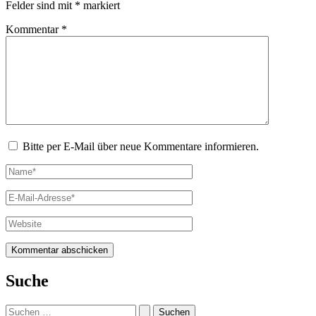
Felder sind mit
*
markiert
Kommentar
*
Bitte per E-Mail über neue Kommentare informieren.
Name*
E-
Mail-
Adresse*
Website
Suche
Suchen