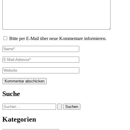
Bitte per E-Mail über neue Kommentare informieren.
Name*
E-
Mail-
Adresse*
Website
Suche
Suchen
nach:
Kategorien