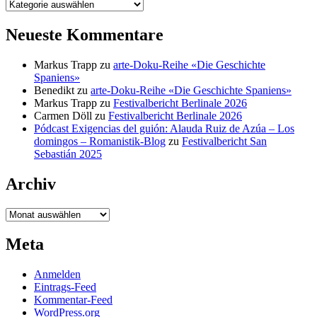
Kategorien
Neueste Kommentare
Markus Trapp
zu
arte-Doku-Reihe «Die Geschichte
Spaniens»
Benedikt
zu
arte-Doku-Reihe «Die Geschichte Spaniens»
Markus Trapp
zu
Festivalbericht Berlinale 2026
Carmen Döll
zu
Festivalbericht Berlinale 2026
Pódcast Exigencias del guión: Alauda Ruiz de Azúa – Los
domingos – Romanistik-Blog
zu
Festivalbericht San
Sebastián 2025
Archiv
Archiv
Meta
Anmelden
Eintrags-Feed
Kommentar-Feed
WordPress.org