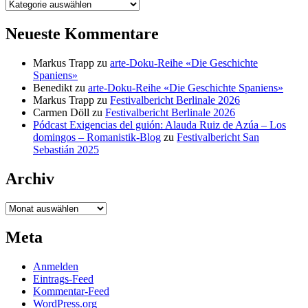
Kategorien
Neueste Kommentare
Markus Trapp
zu
arte-Doku-Reihe «Die Geschichte
Spaniens»
Benedikt
zu
arte-Doku-Reihe «Die Geschichte Spaniens»
Markus Trapp
zu
Festivalbericht Berlinale 2026
Carmen Döll
zu
Festivalbericht Berlinale 2026
Pódcast Exigencias del guión: Alauda Ruiz de Azúa – Los
domingos – Romanistik-Blog
zu
Festivalbericht San
Sebastián 2025
Archiv
Archiv
Meta
Anmelden
Eintrags-Feed
Kommentar-Feed
WordPress.org