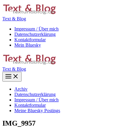
Zum
Inhalt
springen
Text & Blog
Impressum / Über mich
Datenschutzerklärung
Kontaktformular
Mein Bluesky
Text & Blog
Main
Menu
Archiv
Datenschutzerklärung
Impressum / Über mich
Kontaktformular
Meine Bluesky Postings
IMG_9957