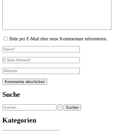
Bitte per E-Mail über neue Kommentare informieren.
Name*
E-
Mail-
Adresse*
Website
Suche
Suchen
nach:
Kategorien