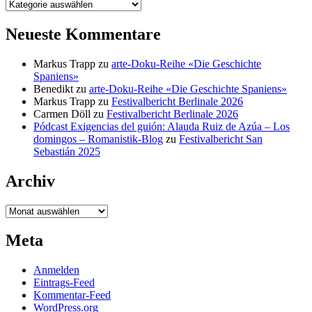
Kategorien
Neueste Kommentare
Markus Trapp
zu
arte-Doku-Reihe «Die Geschichte
Spaniens»
Benedikt
zu
arte-Doku-Reihe «Die Geschichte Spaniens»
Markus Trapp
zu
Festivalbericht Berlinale 2026
Carmen Döll
zu
Festivalbericht Berlinale 2026
Pódcast Exigencias del guión: Alauda Ruiz de Azúa – Los
domingos – Romanistik-Blog
zu
Festivalbericht San
Sebastián 2025
Archiv
Archiv
Meta
Anmelden
Eintrags-Feed
Kommentar-Feed
WordPress.org