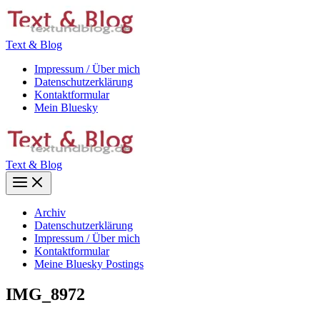
Zum
Inhalt
springen
Text & Blog
Impressum / Über mich
Datenschutzerklärung
Kontaktformular
Mein Bluesky
Text & Blog
Main
Menu
Archiv
Datenschutzerklärung
Impressum / Über mich
Kontaktformular
Meine Bluesky Postings
IMG_8972