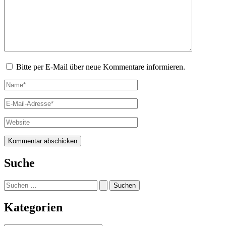
Bitte per E-Mail über neue Kommentare informieren.
Name*
E-
Mail-
Adresse*
Website
Suche
Suchen
nach:
Kategorien