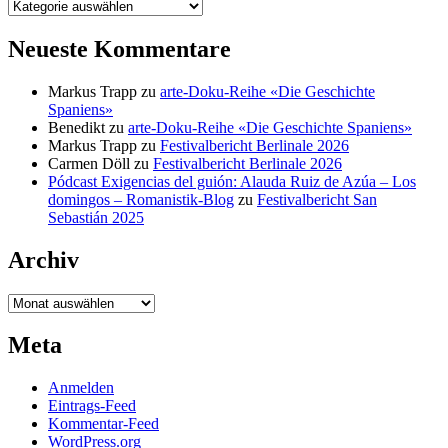
Kategorien
Neueste Kommentare
Markus Trapp
zu
arte-Doku-Reihe «Die Geschichte
Spaniens»
Benedikt
zu
arte-Doku-Reihe «Die Geschichte Spaniens»
Markus Trapp
zu
Festivalbericht Berlinale 2026
Carmen Döll
zu
Festivalbericht Berlinale 2026
Pódcast Exigencias del guión: Alauda Ruiz de Azúa – Los
domingos – Romanistik-Blog
zu
Festivalbericht San
Sebastián 2025
Archiv
Archiv
Meta
Anmelden
Eintrags-Feed
Kommentar-Feed
WordPress.org