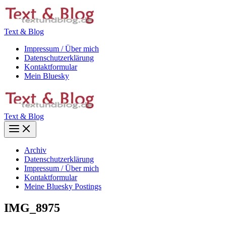
Zum
Inhalt
springen
Text & Blog
Impressum / Über mich
Datenschutzerklärung
Kontaktformular
Mein Bluesky
Text & Blog
Main
Menu
Archiv
Datenschutzerklärung
Impressum / Über mich
Kontaktformular
Meine Bluesky Postings
IMG_8975