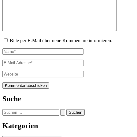
Bitte per E-Mail über neue Kommentare informieren.
Name*
E-
Mail-
Adresse*
Website
Suche
Suchen
nach:
Kategorien