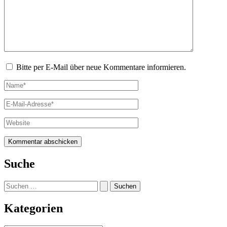
Bitte per E-Mail über neue Kommentare informieren.
Name*
E-
Mail-
Adresse*
Website
Suche
Suchen
nach:
Kategorien