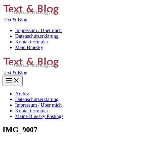
Zum
Inhalt
springen
Text & Blog
Impressum / Über mich
Datenschutzerklärung
Kontaktformular
Mein Bluesky
Text & Blog
Main
Menu
Archiv
Datenschutzerklärung
Impressum / Über mich
Kontaktformular
Meine Bluesky Postings
IMG_9007