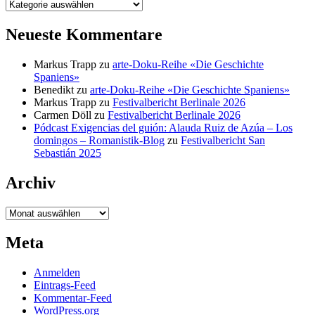
Kategorien
Neueste Kommentare
Markus Trapp
zu
arte-Doku-Reihe «Die Geschichte
Spaniens»
Benedikt
zu
arte-Doku-Reihe «Die Geschichte Spaniens»
Markus Trapp
zu
Festivalbericht Berlinale 2026
Carmen Döll
zu
Festivalbericht Berlinale 2026
Pódcast Exigencias del guión: Alauda Ruiz de Azúa – Los
domingos – Romanistik-Blog
zu
Festivalbericht San
Sebastián 2025
Archiv
Archiv
Meta
Anmelden
Eintrags-Feed
Kommentar-Feed
WordPress.org