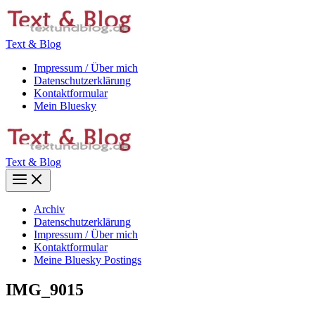
Zum
Inhalt
springen
Text & Blog
Impressum / Über mich
Datenschutzerklärung
Kontaktformular
Mein Bluesky
Text & Blog
Main
Menu
Archiv
Datenschutzerklärung
Impressum / Über mich
Kontaktformular
Meine Bluesky Postings
IMG_9015