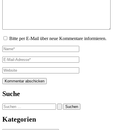
Bitte per E-Mail über neue Kommentare informieren.
Name*
E-
Mail-
Adresse*
Website
Suche
Suchen
nach:
Kategorien