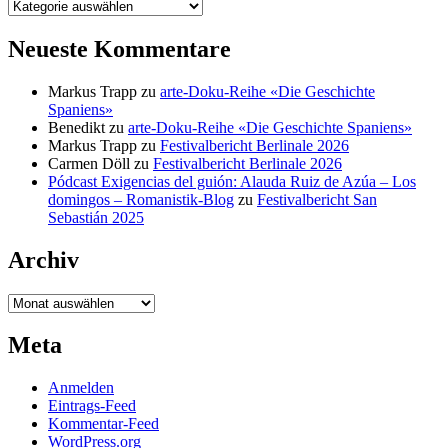
Kategorien
Neueste Kommentare
Markus Trapp
zu
arte-Doku-Reihe «Die Geschichte
Spaniens»
Benedikt
zu
arte-Doku-Reihe «Die Geschichte Spaniens»
Markus Trapp
zu
Festivalbericht Berlinale 2026
Carmen Döll
zu
Festivalbericht Berlinale 2026
Pódcast Exigencias del guión: Alauda Ruiz de Azúa – Los
domingos – Romanistik-Blog
zu
Festivalbericht San
Sebastián 2025
Archiv
Archiv
Meta
Anmelden
Eintrags-Feed
Kommentar-Feed
WordPress.org