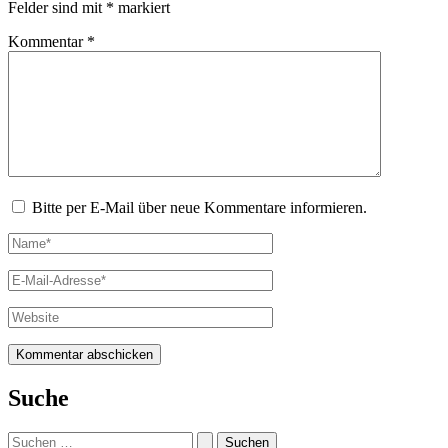
Felder sind mit
*
markiert
Kommentar
*
Bitte per E-Mail über neue Kommentare informieren.
Name*
E-
Mail-
Adresse*
Website
Suche
Suchen