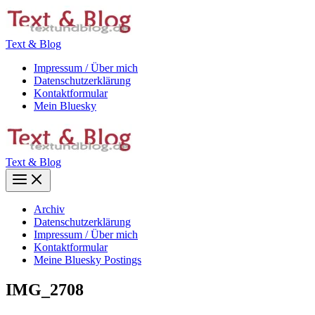
Zum
Inhalt
springen
Text & Blog
Impressum / Über mich
Datenschutzerklärung
Kontaktformular
Mein Bluesky
Text & Blog
Main
Menu
Archiv
Datenschutzerklärung
Impressum / Über mich
Kontaktformular
Meine Bluesky Postings
IMG_2708