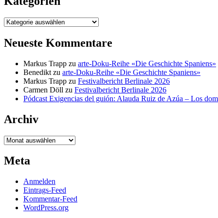
Kategorien
Kategorien
Neueste Kommentare
Markus Trapp
zu
arte-Doku-Reihe «Die Geschichte Spaniens»
Benedikt
zu
arte-Doku-Reihe «Die Geschichte Spaniens»
Markus Trapp
zu
Festivalbericht Berlinale 2026
Carmen Döll
zu
Festivalbericht Berlinale 2026
Pódcast Exigencias del guión: Alauda Ruiz de Azúa – Los do
Archiv
Archiv
Meta
Anmelden
Eintrags-Feed
Kommentar-Feed
WordPress.org