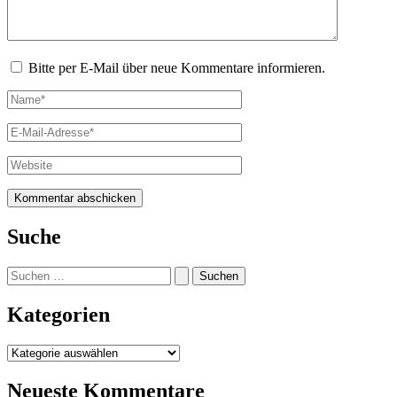
Bitte per E-Mail über neue Kommentare informieren.
Name*
E-
Mail-
Adresse*
Website
Suche
Suchen
nach:
Kategorien
Kategorien
Neueste Kommentare