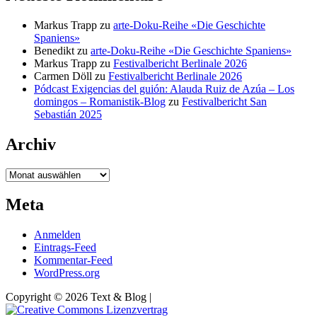
Markus Trapp
zu
arte-Doku-Reihe «Die Geschichte
Spaniens»
Benedikt
zu
arte-Doku-Reihe «Die Geschichte Spaniens»
Markus Trapp
zu
Festivalbericht Berlinale 2026
Carmen Döll
zu
Festivalbericht Berlinale 2026
Pódcast Exigencias del guión: Alauda Ruiz de Azúa – Los
domingos – Romanistik-Blog
zu
Festivalbericht San
Sebastián 2025
Archiv
Archiv
Meta
Anmelden
Eintrags-Feed
Kommentar-Feed
WordPress.org
Copyright © 2026 Text & Blog |