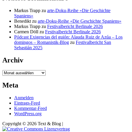
Markus Trapp
zu
arte-Doku-Reihe «Die Geschichte
Spaniens»
Benedikt
zu
arte-Doku-Reihe «Die Geschichte Spaniens»
Markus Trapp
zu
Festivalbericht Berlinale 2026
Carmen Döll
zu
Festivalbericht Berlinale 2026
Pódcast Exigencias del guión: Alauda Ruiz de Azúa – Los
domingos – Romanistik-Blog
zu
Festivalbericht San
Sebastián 2025
Archiv
Archiv
Meta
Anmelden
Eintrags-Feed
Kommentar-Feed
WordPress.org
Copyright © 2026 Text & Blog |