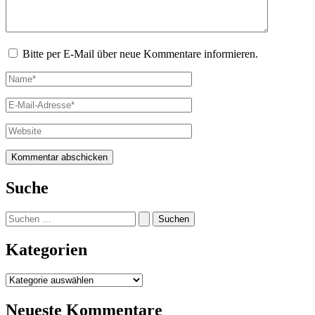
Bitte per E-Mail über neue Kommentare informieren.
Name*
E-
Mail-
Adresse*
Website
Suche
Suchen
nach:
Kategorien
Kategorien
Neueste Kommentare