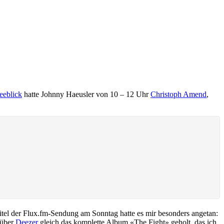
eeblick
hatte Johnny Haeusler von 10 – 12 Uhr
Christoph Amend
,
Titel der Flux.fm-Sendung am Sonntag hatte es mir besonders angetan:
 über
Deezer
gleich das komplette Album «The Fight» geholt, das ich