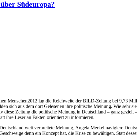
ng über Südeuropa?
onen Menschen
2012 lag die Reichweite der BILD-Zeitung bei 9,73 Mill
en sich aus dem dort Gelesenen ihre politische Meinung. Wie sehr sie 
v diese Zeitung die politische Meinung in Deutschland – ganz gezielt – 
tt ihre Leser an Fakten orientiert zu informieren.
n Deutschland weit verbreitete Meinung, Angela Merkel navigiere Deuts
 Geschweige denn ein Konzept hat, die Krise zu bewältigen. Statt desse