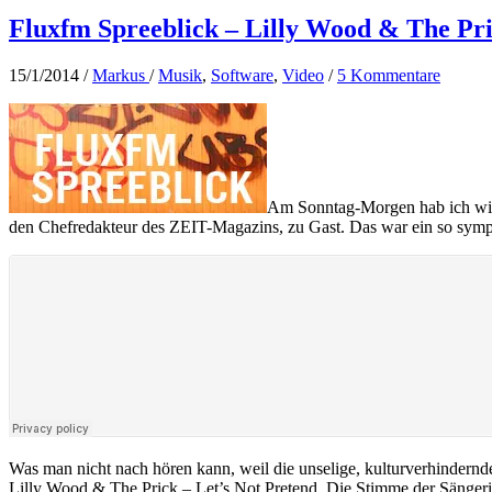
vom
Internet
Fluxfm Spreeblick – Lilly Wood & The Pr
Explorer
auf
15/1/2014
/
Markus
/
Musik
,
Software
,
Video
/
5 Kommentare
Firefox
Am Sonntag-Morgen hab ich wie
den Chefredakteur des ZEIT-Magazins, zu Gast. Das war ein so sympa
Was man nicht nach hören kann, weil die unselige, kulturverhindernde
Lilly Wood & The Prick – Let’s Not Pretend. Die Stimme der Sängeri