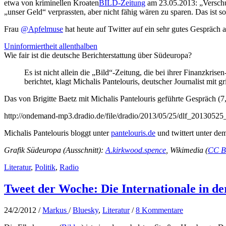
etwa von kriminellen Kroaten
BILD-Zeitung
am 23.05.2013: „Verschul
„unser Geld“ verprassten, aber nicht fähig wären zu sparen. Das ist so
Frau
@Apfelmuse
hat heute auf Twitter auf ein sehr gutes Gespräch
Uninformiertheit allenthalben
Wie fair ist die deutsche Berichterstattung über Südeuropa?
Es ist nicht allein die „Bild“-Zeitung, die bei ihrer Finanzkri
berichtet, klagt Michalis Pantelouris, deutscher Journalist mit 
Das von Brigitte Baetz mit Michalis Pantelouris geführte Gespräch (7
http://ondemand-mp3.dradio.de/file/dradio/2013/05/25/dlf_201305
Michalis Pantelouris bloggt unter
pantelouris.de
und twittert unter 
Grafik Südeuropa (Ausschnitt):
A.kirkwood.spence
, Wikimedia (
CC B
Literatur
,
Politik
,
Radio
Tweet der Woche: Die Internationale in de
24/2/2012
/
Markus
/
Bluesky
,
Literatur
/
8 Kommentare