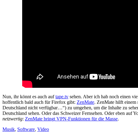
Nun, ihr könnt es auch auf
tape.tv
sehen. Aber ich hab noch einen vie
hoffentlich bald auch für Firefox gibt:
ZenMate
. ZenMate hilft einem 
Deutschland nicht verfügbar…“) zu umgehen, um die Inhalte zu sehen
Deutschland sehen. Oder das Schweizer Fernsehen. Oder eben auf You
netzwertig
:
ZenMate bringt VPN-Funktionen für die Masse
.
Musik
,
Software
,
Video