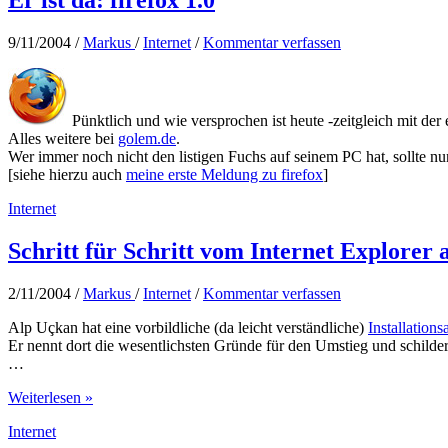
Er ist da: firefox 1.0
9/11/2004
/
Markus
/
Internet
/
Kommentar verfassen
Pünktlich und wie versprochen ist heute -zeitgleich mit der
Alles weitere bei
golem.de
.
Wer immer noch nicht den listigen Fuchs auf seinem PC hat, sollte n
[siehe hierzu auch
meine erste Meldung zu firefox
]
Internet
Schritt für Schritt vom Internet Explorer 
2/11/2004
/
Markus
/
Internet
/
Kommentar verfassen
Alp Uçkan hat eine vorbildliche (da leicht verständliche)
Installations
Er nennt dort die wesentlichsten Gründe für den Umstieg und schildert S
…
Schritt
Weiterlesen »
für
Internet
Schritt