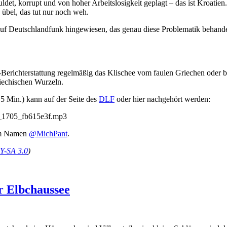
det, korrupt und von hoher Arbeitslosigkeit geplagt – das ist Kroatien
 übel, das tut nur noch weh.
 auf Deutschlandfunk hingewiesen, das genau diese Problematik behande
sen-Berichterstattung regelmäßig das Klischee vom faulen Griechen oder 
griechischen Wurzeln.
,5 Min.) kann auf der Seite des
DLF
oder hier nachgehört werden:
25_1705_fb615e3f.mp3
dem Namen
@MichPant
.
Y-SA 3.0
)
r Elbchaussee