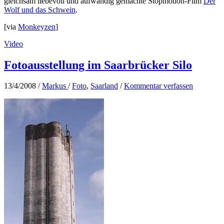
gleichsam liebevoll und aufwändig gemachte Stopmotion-Film
Der
Wolf und das Schwein
.
[via
Monkeyzen
]
Video
Fotoausstellung im Saarbrücker Silo
13/4/2008
/
Markus
/
Foto
,
Saarland
/
Kommentar verfassen