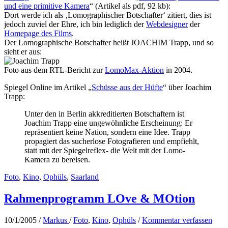
und eine primitive Kamera
“ (Artikel als pdf, 92 kb):
Dort werde ich als ‚Lomographischer Botschafter‘ zitiert, dies ist
jedoch zuviel der Ehre, ich bin lediglich der
Webdesigner
der
Homepage des Films
.
Der Lomographische Botschafter heißt JOACHIM Trapp, und so
sieht er aus:
Foto aus dem RTL-Bericht zur
LomoMax-Aktion
in 2004.
Spiegel Online im Artikel „
Schüsse aus der Hüfte
“ über Joachim
Trapp:
Unter den in Berlin akkreditierten Botschaftern ist
Joachim Trapp eine ungewöhnliche Erscheinung: Er
repräsentiert keine Nation, sondern eine Idee. Trapp
propagiert das sucherlose Fotografieren und empfiehlt,
statt mit der Spiegelreflex- die Welt mit der Lomo-
Kamera zu bereisen.
Foto
,
Kino
,
Ophüls
,
Saarland
Rahmenprogramm LOve & MOtion
10/1/2005
/
Markus
/
Foto
,
Kino
,
Ophüls
/
Kommentar verfassen