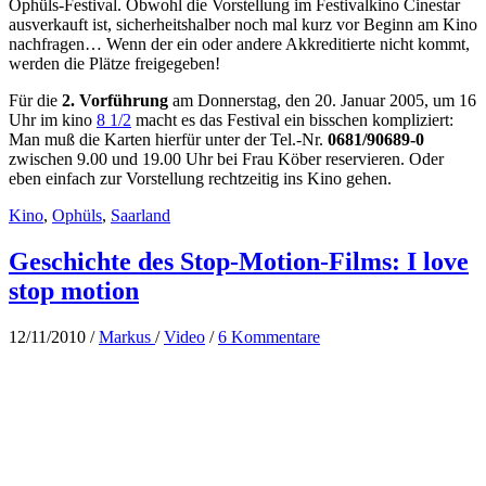
Ophüls-Festival. Obwohl die Vorstellung im Festivalkino Cinestar
ausverkauft ist, sicherheitshalber noch mal kurz vor Beginn am Kino
nachfragen… Wenn der ein oder andere Akkreditierte nicht kommt,
werden die Plätze freigegeben!
Für die
2. Vorführung
am Donnerstag, den 20. Januar 2005, um 16
Uhr im kino
8 1/2
macht es das Festival ein bisschen kompliziert:
Man muß die Karten hierfür unter der Tel.-Nr.
0681/90689-0
zwischen 9.00 und 19.00 Uhr bei Frau Köber reservieren. Oder
eben einfach zur Vorstellung rechtzeitig ins Kino gehen.
Kino
,
Ophüls
,
Saarland
Geschichte des Stop-Motion-Films: I love
stop motion
12/11/2010
/
Markus
/
Video
/
6 Kommentare