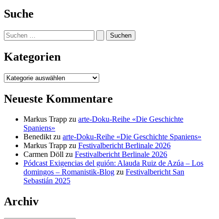
Suche
Suchen
nach:
Kategorien
Kategorien
Neueste Kommentare
Markus Trapp
zu
arte-Doku-Reihe «Die Geschichte
Spaniens»
Benedikt
zu
arte-Doku-Reihe «Die Geschichte Spaniens»
Markus Trapp
zu
Festivalbericht Berlinale 2026
Carmen Döll
zu
Festivalbericht Berlinale 2026
Pódcast Exigencias del guión: Alauda Ruiz de Azúa – Los
domingos – Romanistik-Blog
zu
Festivalbericht San
Sebastián 2025
Archiv