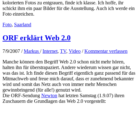
kolorierten Fotos zu entgrauen, finde ich klasse. Ich hoffe, ihr
schickt ihm ein paar Bilder für die Ausstellung. Auch ich werde ein
Foto einreichen.
Foto
,
Saarland
ORF erklärt Web 2.0
7/9/2007
/
Markus
/
Internet
,
TV
,
Video
/
Kommentar verfassen
Manche können den Begriff Web 2.0 schon nicht mehr hören,
halten ihn für überstrapaziert. Andere wiederum wissen gar nicht,
was das ist. Ich finde diesen Begriff eigentlich ganz passend für das
Mitmachweb und freue mich darauf, dass er zunehmend bekannter
wird und somit das Netz auch von immer mehr Menschen
gewinnbringend (für alle!) genutzt wird.
Die ORF-Sendung
Newton
hat letzten Samstag (1.9.07) ihren
Zuschauern die Grundlagen das Web 2.0 vorgestellt: