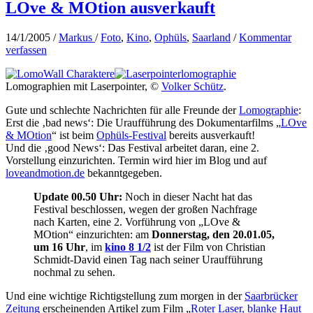
LOve & MOtion ausverkauft
14/1/2005
/
Markus
/
Foto
,
Kino
,
Ophüls
,
Saarland
/
Kommentar
verfassen
Lomographien mit Laserpointer, ©
Volker Schütz
.
Gute und schlechte Nachrichten für alle Freunde der
Lomographie
:
Erst die ‚bad news‘: Die Uraufführung des Dokumentarfilms „
LOve
& MOtion
“ ist beim
Ophüls-Festival
bereits ausverkauft!
Und die ‚good News‘: Das Festival arbeitet daran, eine 2.
Vorstellung einzurichten. Termin wird hier im Blog und auf
loveandmotion.de
bekanntgegeben.
Update 00.50 Uhr:
Noch in dieser Nacht hat das
Festival beschlossen, wegen der großen Nachfrage
nach Karten, eine 2. Vorführung von „LOve &
MOtion“ einzurichten: am
Donnerstag, den 20.01.05,
um 16 Uhr
, im
kino 8 1/2
ist der Film von Christian
Schmidt-David einen Tag nach seiner Uraufführung
nochmal zu sehen.
Und eine wichtige Richtigstellung zum morgen in der
Saarbrücker
Zeitung
erscheinenden Artikel zum Film „
Roter Laser, blanke Haut