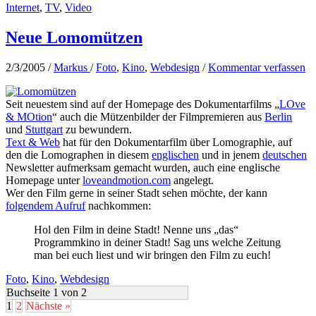
Internet
,
TV
,
Video
Neue Lomomützen
2/3/2005
/
Markus
/
Foto
,
Kino
,
Webdesign
/
Kommentar verfassen
Seit neuestem sind auf der Homepage des Dokumentarfilms „
LOve
& MOtion
“ auch die Mützenbilder der Filmpremieren aus
Berlin
und
Stuttgart
zu bewundern.
Text & Web
hat für den Dokumentarfilm über Lomographie, auf
den die Lomographen in diesem
englischen
und in jenem
deutschen
Newsletter aufmerksam gemacht wurden, auch eine englische
Homepage unter
loveandmotion.com
angelegt.
Wer den Film gerne in seiner Stadt sehen möchte, der kann
folgendem Aufruf
nachkommen:
Hol den Film in deine Stadt! Nenne uns „das“
Programmkino in deiner Stadt! Sag uns welche Zeitung
man bei euch liest und wir bringen den Film zu euch!
Foto
,
Kino
,
Webdesign
Buchseite 1 von 2
1
2
Nächste »