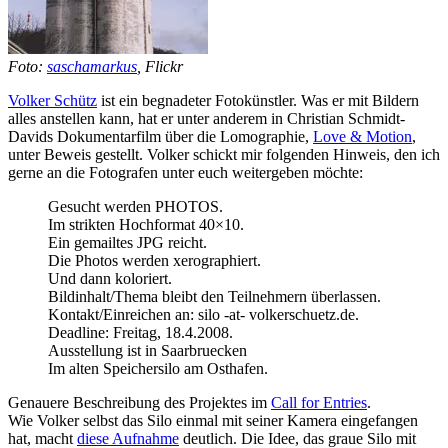
Foto:
saschamarkus
, Flickr
Volker Schütz
ist ein begnadeter Fotokünstler. Was er mit Bildern
alles anstellen kann, hat er unter anderem in Christian Schmidt-
Davids Dokumentarfilm über die Lomographie,
Love & Motion
,
unter Beweis gestellt. Volker schickt mir folgenden Hinweis, den ich
gerne an die Fotografen unter euch weitergeben möchte:
Gesucht werden PHOTOS.
Im strikten Hochformat 40×10.
Ein gemailtes JPG reicht.
Die Photos werden xerographiert.
Und dann koloriert.
Bildinhalt/Thema bleibt den Teilnehmern überlassen.
Kontakt/Einreichen an: silo -at- volkerschuetz.de.
Deadline: Freitag, 18.4.2008.
Ausstellung ist in Saarbruecken
Im alten Speichersilo am Osthafen.
Genauere Beschreibung des Projektes im
Call for Entries
.
Wie Volker selbst das Silo einmal mit seiner Kamera eingefangen
hat, macht
diese Aufnahme
deutlich. Die Idee, das graue Silo mit