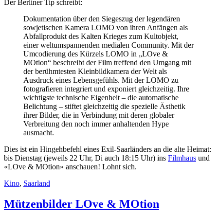
Der Berliner Tip schreibt:
Dokumentation über den Siegeszug der legendären
sowjetischen Kamera LOMO von ihren Anfängen als
Abfallprodukt des Kalten Krieges zum Kultobjekt,
einer weltumspannenden medialen Community. Mit der
Umcodierung des Kürzels LOMO in „LOve &
MOtion“ beschreibt der Film treffend den Umgang mit
der berühmtesten Kleinbildkamera der Welt als
Ausdruck eines Lebensgefühls. Mit der LOMO zu
fotografieren integriert und exponiert gleichzeitig. Ihre
wichtigste technische Eigenheit – die automatische
Belichtung – stiftet gleichzeitig die spezielle Ästhetik
ihrer Bilder, die in Verbindung mit deren globaler
Verbreitung den noch immer anhaltenden Hype
ausmacht.
Dies ist ein Hingehbefehl eines Exil-Saarländers an die alte Heimat:
bis Dienstag (jeweils 22 Uhr, Di auch 18:15 Uhr) ins
Filmhaus
und
«LOve & MOtion» anschauen! Lohnt sich.
Kino
,
Saarland
Mützenbilder LOve & MOtion