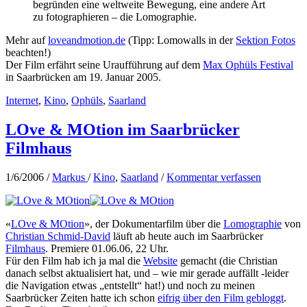
begründen eine weltweite Bewegung, eine andere Art
zu fotographieren – die Lomographie.
Mehr auf
loveandmotion.de
(Tipp: Lomowalls in der
Sektion Fotos
beachten!)
Der Film erfährt seine Uraufführung auf dem
Max Ophüls Festival
in Saarbrücken am 19. Januar 2005.
Internet
,
Kino
,
Ophüls
,
Saarland
LOve & MOtion im Saarbrücker
Filmhaus
1/6/2006
/
Markus
/
Kino
,
Saarland
/
Kommentar verfassen
«
LOve & MOtion
», der Dokumentarfilm über die
Lomographie
von
Christian Schmid-David
läuft ab heute auch im Saarbrücker
Filmhaus
. Premiere 01.06.06, 22 Uhr.
Für den Film hab ich ja mal die
Website
gemacht (die Christian
danach selbst aktualisiert hat, und – wie mir gerade auffällt -leider
die Navigation etwas „entstellt“ hat!) und noch zu meinen
Saarbrücker Zeiten hatte ich schon
eifrig über den Film gebloggt
.