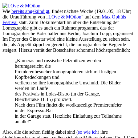
Wie
bereits angekündigt
, findet nächste Woche (19.01.05, 18 Uhr)
die Uraufführung von „
LOve & MOtion
“ auf dem
Max Ophüls
Festival
statt. Zum Dokumentarfilm über die Entstehung der
Lomographie gibt es auch ein Rahmenprogramm, das der
Lomographische Botschafter aus Berlin, Joachim Trapp, organisiert.
Im Foyer des Cinestar wird eine kleine Ausstellung zu sehen sein,
die, als Appetithäppchen gereicht, die lomographische Begierde
steigert. Hierzu verrät der Botschafter schonmal höchstpersönlich:
„Kameras und russische Pelzmützen werden
herumgereicht, die
Premierenbesucher lomographieren sich mit lustigen
Kopfbedeckungen und
verlieren so ihre lomographische Unschuld. Die Bilder
werden im Laufe
des Festivals in Lolas-Bistro (in der Garage,
Bleichstraße 11-15) projiziert.
Nach dem Film findet die wodkaseelige Premierenfeier
in der Espresso-Bar
in der Garage statt. Herzliche Einladung zur Teilnahme
an alle!“
Also, alle die schon fleißig dabei sind (
so wie ich
) ihre
Ophülswoche zu planen, sollten sich den Mittwochabend für „LOve