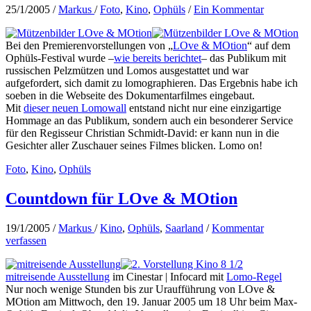
25/1/2005
/
Markus
/
Foto
,
Kino
,
Ophüls
/
Ein Kommentar
Bei den Premierenvorstellungen von „
LOve & MOtion
“ auf dem
Ophüls-Festival wurde –
wie bereits berichtet
– das Publikum mit
russischen Pelzmützen und Lomos ausgestattet und war
aufgefordert, sich damit zu lomographieren. Das Ergebnis habe ich
soeben in die Webseite des Dokumentarfilmes eingebaut.
Mit
dieser neuen Lomowall
entstand nicht nur eine einzigartige
Hommage an das Publikum, sondern auch ein besonderer Service
für den Regisseur Christian Schmidt-David: er kann nun in die
Gesichter aller Zuschauer seines Filmes blicken. Lomo on!
Foto
,
Kino
,
Ophüls
Countdown für LOve & MOtion
19/1/2005
/
Markus
/
Kino
,
Ophüls
,
Saarland
/
Kommentar
verfassen
mitreisende Ausstellung
im Cinestar | Infocard mit
Lomo-Regel
Nur noch wenige Stunden bis zur Uraufführung von LOve &
MOtion am Mittwoch, den 19. Januar 2005 um 18 Uhr beim Max-