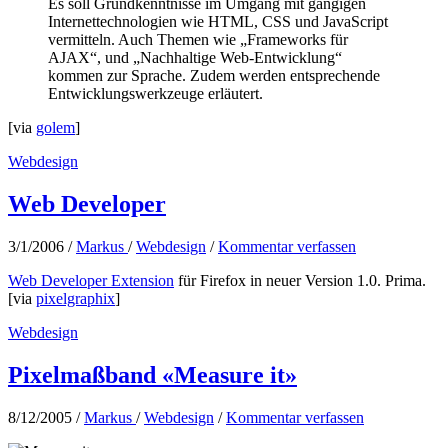
Es soll Grundkenntnisse im Umgang mit gängigen
Internettechnologien wie HTML, CSS und JavaScript
vermitteln. Auch Themen wie „Frameworks für
AJAX“, und „Nachhaltige Web-Entwicklung“
kommen zur Sprache. Zudem werden entsprechende
Entwicklungswerkzeuge erläutert.
[via
golem
]
Webdesign
Web Developer
3/1/2006
/
Markus
/
Webdesign
/
Kommentar verfassen
Web Developer Extension
für Firefox in neuer Version 1.0. Prima.
[via
pixelgraphix
]
Webdesign
Pixelmaßband «Measure it»
8/12/2005
/
Markus
/
Webdesign
/
Kommentar verfassen