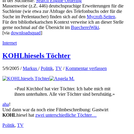
in der Suchleiste:
Search Engine Ordering
Massenweise (z.Z. 446) deutschsprachige Erweiterungen für die
Suchleiste (wie etwa zur Abfrage des Telefonbuchs oder für die
Suche im Perlentaucher) finden sich auf den
Mycroft-Seiten
.
Für den bibliothekarischen Kontext verweise ich an dieser Stelle
gerne nochmal auf die Übersicht im
BuechereiWiki
.
[via
downloadsquad
]
Internet
KOHLhiesels Töchter
5/9/2005
/
Markus
/
Politik
,
TV
/
Kommentar verfassen
«Paul Kirchhof hat vier Töchter. Ich habe mich mit
ihnen unterhalten. Alle vier Töchter sind berufstätig.»
aha
!
Und dann war da noch eine Filmbeschreibung: Gastwirt
KOHL
hiesel hat
zwei unterschiedliche Töchter…
Politik
,
TV