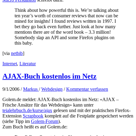
Think about how powerful this is. We’re talking about
ten year’s worth of consumer reviews that now can be
mined for insights! I found reviews written in 1997. I
bet they go back even further. Just look at how many
mentions there are of the word book – 3.3 million!
Somebody slap an API and some Firefox plugins on
this baby.
[via
netbib
]
Internet
,
Literatur
AJAX-Buch kostenlos im Netz
9/1/2006
/
Markus
/
Webdesign
/
Kommentar verfassen
Golem.de meldet: AJAX-Buch kostenlos im Netz: «AJAX –
Frische Ansätze für das Webdesign» kann unter
teialehrbuch.de/kurse/ajax
gelesen und mit der praktischen Firefox-
Extension
Scrapbook
komplett auf die Festplatte gespeichert werden
(siehe Tipp im
Golem-Forum
).
Zum Buch heißt es auf Golem.de: