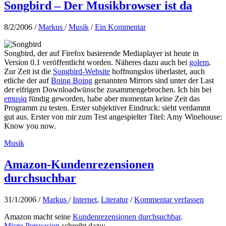
Songbird – Der Musikbrowser ist da
8/2/2006
/
Markus
/
Musik
/
Ein Kommentar
Songbird, der auf Firefox basierende Mediaplayer ist heute in
Version 0.1 veröffentlicht worden. Näheres dazu auch bei
golem
.
Zur Zeit ist die
Songbird-Website
hoffnungslos überlastet, auch
etliche der auf
Boing Boing
genannten Mirrors sind unter der Last
der eifrigen Downloadwünsche zusammengebrochen. Ich bin bei
emusiq
fündig geworden, habe aber momentan keine Zeit das
Programm zu testen. Erster subjektiver Eindruck: sieht verdammt
gut aus. Erster von mir zum Test angespielter Titel: Amy Winehouse:
Know you now.
Musik
Amazon-Kundenrezensionen
durchsuchbar
31/1/2006
/
Markus
/
Internet
,
Literatur
/
Kommentar verfassen
Amazon macht seine
Kundenrezensionen durchsuchbar
.
Micro Persuasion
schreibt dazu: