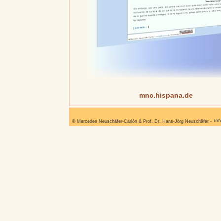
mnc.hispana.de
© Mercedes Neuschäfer-Carlón & Prof. Dr. Hans-Jörg Neuschäfer -