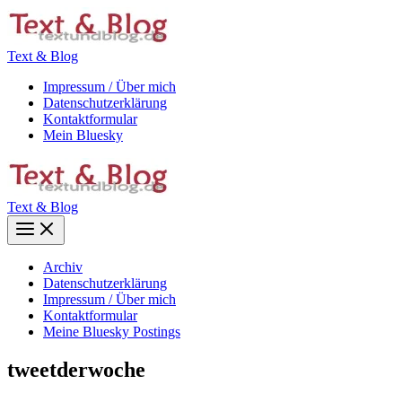
Zum
Inhalt
springen
Text & Blog
Impressum / Über mich
Datenschutzerklärung
Kontaktformular
Mein Bluesky
Text & Blog
Main
Menu
Archiv
Datenschutzerklärung
Impressum / Über mich
Kontaktformular
Meine Bluesky Postings
tweetderwoche