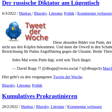
Der russische Diktator am Lügentisch
6/3/2022
/
Markus
/
Bluesky
,
Literatur
,
Politik
/
Kommentar verfassen
Diese absurden Bilder von Putin, der 
nicht aus den Köpfen bekommen. Und dann die Orwell in den Schatten 
Bezeichnung für Putins Angriffskrieg gegen die Ukraine. Beide The
Jedes Mal wenn Putin lügt, wird sein Tisch länger.
— David Bopp ?? @dbopp@swiss.social ? (@dboppch)
March
Hier geht’s zu den vergangenen
Tweets der Woche
.
Bluesky
,
Literatur
,
Politik
Kumulatives Prokrastinieren
20/2/2022
/
Markus
/
Bluesky
,
Literatur
/
Kommentar verfassen