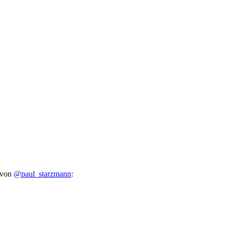
 von
@paul_starzmann
: