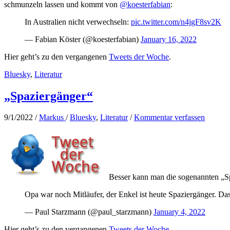
schmunzeln lassen und kommt von
@koesterfabian
:
In Australien nicht verwechseln:
pic.twitter.com/n4jgF8sv2K
— Fabian Köster (@koesterfabian)
January 16, 2022
Hier geht’s zu den vergangenen
Tweets der Woche
.
Bluesky
,
Literatur
„Spaziergänger“
9/1/2022
/
Markus
/
Bluesky
,
Literatur
/
Kommentar verfassen
Besser kann man die sogenannten „Sp
Opa war noch Mitläufer, der Enkel ist heute Spaziergänger. Das
— Paul Starzmann (@paul_starzmann)
January 4, 2022
Hier geht’s zu den vergangenen
Tweets der Woche
.