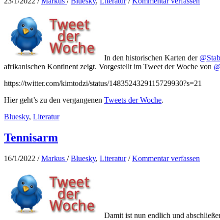
23/1/2022
/
Markus
/
Bluesky
,
Literatur
/
Kommentar verfassen
In den historischen Karten der
@Sta
afrikanischen Kontinent zeigt. Vorgestellt im Tweet der Woche von
@
https://twitter.com/kimtodzi/status/1483524329115729930?s=21
Hier geht’s zu den vergangenen
Tweets der Woche
.
Bluesky
,
Literatur
Tennisarm
16/1/2022
/
Markus
/
Bluesky
,
Literatur
/
Kommentar verfassen
Damit ist nun endlich und abschließ