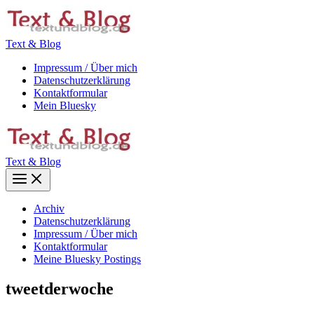
Zum
Inhalt
springen
Text & Blog
Impressum / Über mich
Datenschutzerklärung
Kontaktformular
Mein Bluesky
Text & Blog
Main
Menu
Archiv
Datenschutzerklärung
Impressum / Über mich
Kontaktformular
Meine Bluesky Postings
tweetderwoche