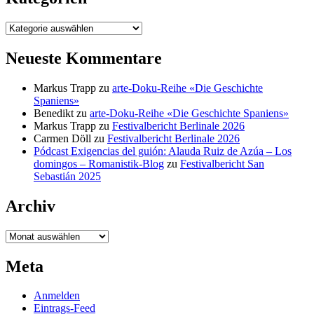
Kategorien
Neueste Kommentare
Markus Trapp
zu
arte-Doku-Reihe «Die Geschichte
Spaniens»
Benedikt
zu
arte-Doku-Reihe «Die Geschichte Spaniens»
Markus Trapp
zu
Festivalbericht Berlinale 2026
Carmen Döll
zu
Festivalbericht Berlinale 2026
Pódcast Exigencias del guión: Alauda Ruiz de Azúa – Los
domingos – Romanistik-Blog
zu
Festivalbericht San
Sebastián 2025
Archiv
Archiv
Meta
Anmelden
Eintrags-Feed