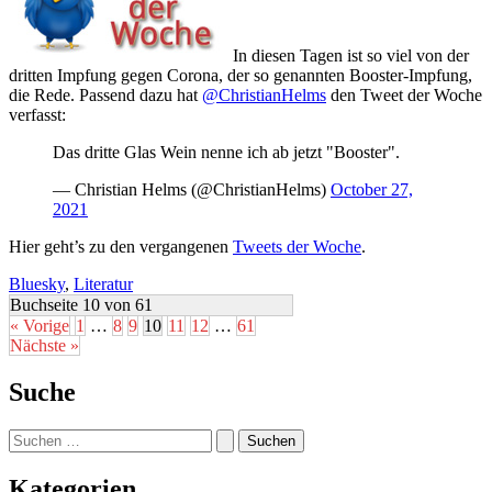
In diesen Tagen ist so viel von der
dritten Impfung gegen Corona, der so genannten Booster-Impfung,
die Rede. Passend dazu hat
@ChristianHelms
den Tweet der Woche
verfasst:
Das dritte Glas Wein nenne ich ab jetzt "Booster".
— Christian Helms (@ChristianHelms)
October 27,
2021
Hier geht’s zu den vergangenen
Tweets der Woche
.
Bluesky
,
Literatur
Buchseite 10 von 61
« Vorige
1
…
8
9
10
11
12
…
61
Nächste »
Suche
Suchen
nach:
Kategorien