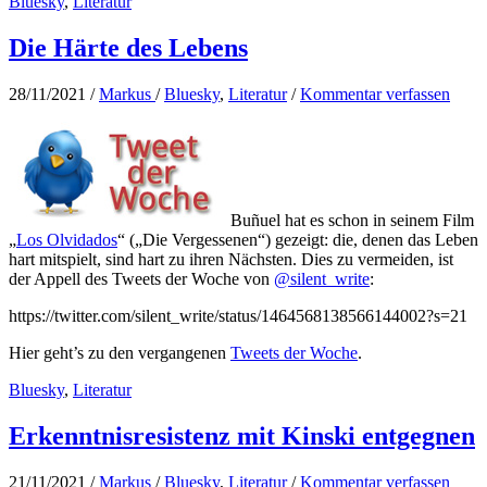
Bluesky
,
Literatur
Die Härte des Lebens
28/11/2021
/
Markus
/
Bluesky
,
Literatur
/
Kommentar verfassen
Buñuel hat es schon in seinem Film
„
Los Olvidados
“ („Die Vergessenen“) gezeigt: die, denen das Leben
hart mitspielt, sind hart zu ihren Nächsten. Dies zu vermeiden, ist
der Appell des Tweets der Woche von
@silent_write
:
https://twitter.com/silent_write/status/1464568138566144002?s=21
Hier geht’s zu den vergangenen
Tweets der Woche
.
Bluesky
,
Literatur
Erkenntnisresistenz mit Kinski entgegnen
21/11/2021
/
Markus
/
Bluesky
,
Literatur
/
Kommentar verfassen