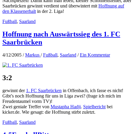
Nachspielzeit! Damit kann man leben, kleiner Schönheitsfehler, aber
Saarbrücken gewinnt verdient und überwintert mit
Hoffnung auf
den Klassenerhalt
in der 2. Liga!
Fußball
,
Saarland
Hoffnung nach Auswärtssieg des 1. FC
Saarbrücken
4/12/2005
/
Markus
/
Fußball
,
Saarland
/
Ein Kommentar
3:2
gewinnt der
1. FC Saarbrücken
in Offenbach, ich fasse es nicht!
Gibt’s noch Hoffnung für uns in Liga zwei? (frage ich mich im
Freudentaumel vorm TV)!
Zwei geniale Treffer von
Mustapha Hadji
.
Spielbericht
bei
kicker.de. Wie gesagt: die Hoffnung stirbt zuletzt.
Fußball
,
Saarland