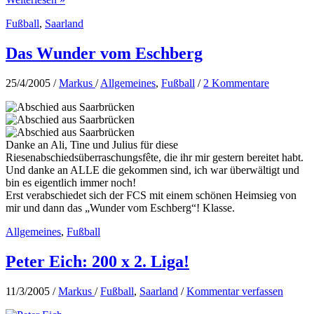
1.
Fußball
,
Saarland
FCS
im
Ludwigspark
Das Wunder vom Eschberg
gegen
Bochum
25/4/2005
/
Markus
/
Allgemeines
,
Fußball
/
2 Kommentare
Danke an Ali, Tine und Julius für diese
Riesenabschiedsüberraschungsfête, die ihr mir gestern bereitet habt.
Und danke an ALLE die gekommen sind, ich war überwältigt und
bin es eigentlich immer noch!
Erst verabschiedet sich der FCS mit einem schönen Heimsieg von
mir und dann das „Wunder vom Eschberg“! Klasse.
Allgemeines
,
Fußball
Peter Eich: 200 x 2. Liga!
11/3/2005
/
Markus
/
Fußball
,
Saarland
/
Kommentar verfassen