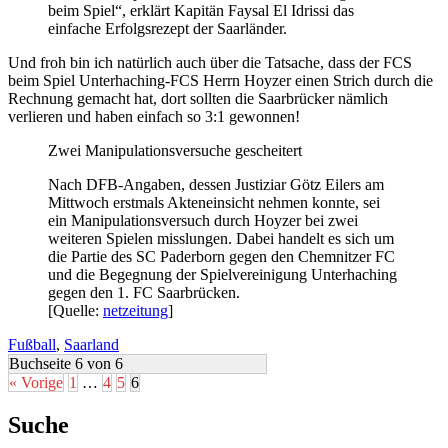
beim Spiel“, erklärt Kapitän Faysal El Idrissi das
einfache Erfolgsrezept der Saarländer.
Und froh bin ich natürlich auch über die Tatsache, dass der FCS
beim Spiel Unterhaching-FCS Herrn Hoyzer einen Strich durch die
Rechnung gemacht hat, dort sollten die Saarbrücker nämlich
verlieren und haben einfach so 3:1 gewonnen!
Zwei Manipulationsversuche gescheitert
Nach DFB-Angaben, dessen Justiziar Götz Eilers am
Mittwoch erstmals Akteneinsicht nehmen konnte, sei
ein Manipulationsversuch durch Hoyzer bei zwei
weiteren Spielen misslungen. Dabei handelt es sich um
die Partie des SC Paderborn gegen den Chemnitzer FC
und die Begegnung der Spielvereinigung Unterhaching
gegen den 1. FC Saarbrücken.
[Quelle:
netzeitung
]
Fußball
,
Saarland
Buchseite 6 von 6
« Vorige
1
…
4
5
6
Suche