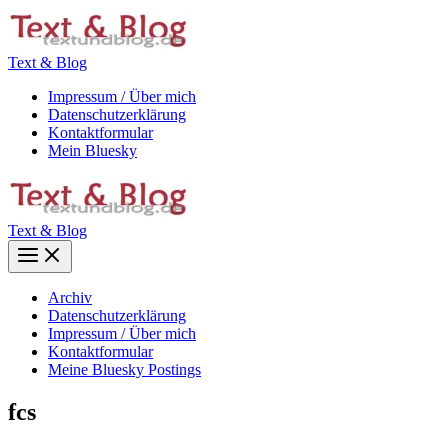
Zum
Inhalt
springen
Text & Blog
Impressum / Über mich
Datenschutzerklärung
Kontaktformular
Mein Bluesky
Text & Blog
Main
Menu
Archiv
Datenschutzerklärung
Impressum / Über mich
Kontaktformular
Meine Bluesky Postings
fcs