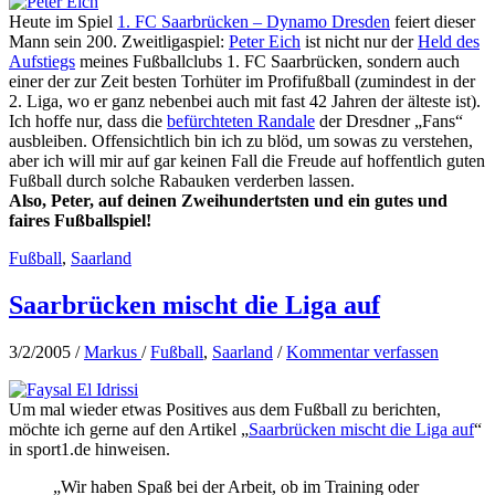
Heute im Spiel
1. FC Saarbrücken – Dynamo Dresden
feiert dieser
Mann sein 200. Zweitligaspiel:
Peter Eich
ist nicht nur der
Held des
Aufstiegs
meines Fußballclubs 1. FC Saarbrücken, sondern auch
einer der zur Zeit besten Torhüter im Profifußball (zumindest in der
2. Liga, wo er ganz nebenbei auch mit fast 42 Jahren der älteste ist).
Ich hoffe nur, dass die
befürchteten Randale
der Dresdner „Fans“
ausbleiben. Offensichtlich bin ich zu blöd, um sowas zu verstehen,
aber ich will mir auf gar keinen Fall die Freude auf hoffentlich guten
Fußball durch solche Rabauken verderben lassen.
Also, Peter, auf deinen Zweihundertsten und ein gutes und
faires Fußballspiel!
Fußball
,
Saarland
Saarbrücken mischt die Liga auf
3/2/2005
/
Markus
/
Fußball
,
Saarland
/
Kommentar verfassen
Um mal wieder etwas Positives aus dem Fußball zu berichten,
möchte ich gerne auf den Artikel „
Saarbrücken mischt die Liga auf
“
in sport1.de hinweisen.
„Wir haben Spaß bei der Arbeit, ob im Training oder