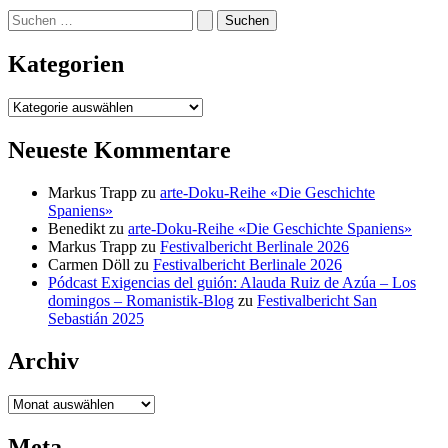
Suchen
nach:
Kategorien
Kategorien
Neueste Kommentare
Markus Trapp
zu
arte-Doku-Reihe «Die Geschichte
Spaniens»
Benedikt
zu
arte-Doku-Reihe «Die Geschichte Spaniens»
Markus Trapp
zu
Festivalbericht Berlinale 2026
Carmen Döll
zu
Festivalbericht Berlinale 2026
Pódcast Exigencias del guión: Alauda Ruiz de Azúa – Los
domingos – Romanistik-Blog
zu
Festivalbericht San
Sebastián 2025
Archiv
Archiv
Meta