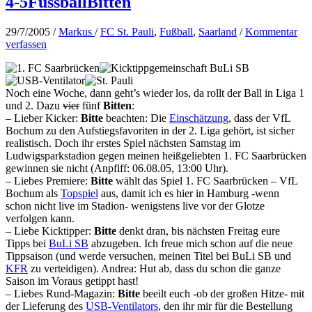
4-5FussballBitten
29/7/2005
/
Markus
/
FC St. Pauli
,
Fußball
,
Saarland
/
Kommentar
verfassen
Noch eine Woche, dann geht’s wieder los, da rollt der Ball in Liga 1
und 2. Dazu
vier
fünf
Bitten
:
– Lieber Kicker:
Bitte
beachten: Die
Einschätzung
, dass der VfL
Bochum zu den Aufstiegsfavoriten in der 2. Liga gehört, ist sicher
realistisch. Doch ihr erstes Spiel nächsten Samstag im
Ludwigsparkstadion gegen meinen heißgeliebten 1. FC Saarbrücken
gewinnen sie nicht (Anpfiff: 06.08.05, 13:00 Uhr).
– Liebes Premiere:
Bitte
wählt das Spiel 1. FC Saarbrücken – VfL
Bochum als
Topspiel
aus, damit ich es hier in Hamburg -wenn
schon nicht live im Stadion- wenigstens live vor der Glotze
verfolgen kann.
– Liebe Kicktipper:
Bitte
denkt dran, bis nächsten Freitag eure
Tipps bei
BuLi SB
abzugeben. Ich freue mich schon auf die neue
Tippsaison (und werde versuchen, meinen Titel bei BuLi SB und
KFR
zu verteidigen). Andrea: Hut ab, dass du schon die ganze
Saison im Voraus getippt hast!
– Liebes Rund-Magazin:
Bitte
beeilt euch -ob der großen Hitze- mit
der Lieferung des
USB-Ventilators
, den ihr mir für die Bestellung