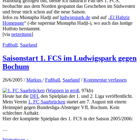
Hamburg gezogen bin, bleibe ich natürlich Fan des 1. FCS,
beobachte aus dem Norden gespannt das Geschehen im Südwesten
und freue mich schon auf die neue Saison.
Infos zu Mustapha Hadji auf
ludwigspark.de
und auf „
El Habziz
Homepage
“ (-the superstar Mustapha Hadji-), wo auch das lustige
Hutfoto herstammt.
[via
netzeitung
]
Fußball
,
Saarland
Saisonstart 1. FCS im Ludwigspark gegen
Bochum
26/6/2005
/
Markus
/
Fußball
,
Saarland
/
Kommentar verfassen
(
Wappen in groß
, 97kb)
Heute hat die
DFL
den Spielplan der 1. und 2. Liga veröffentlicht.
Mein Verein
1. FC Saarbrücken
startet am 7. August mit einem
Heimspiel gegen Bundesliga-Absteiger VfL Bochum. Kein
schlechter Auftakt.
Hier der komplette Spielplan des 1. FCS in der Saison 2005/2006:
…
Saisonstart
Weiterlesen »