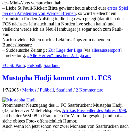
des Mini-Abos versprochen habt.
– Liebe St.Pauli-Kicker:
Bitte
gewinnt heute abend euer
erstes Spiel
bei den Amateuren von Werder Bremen
, so wird vielleicht ein
Grundstein für den Aufstieg in die Liga zwo gelegt (damit ich den
FCS nächstes Jahr auch mal im Norden live sehen kann) und
vielleicht werde ich als Neu-Hamburger ja sogar noch zum Pauli-
Fan.
Nach sovielen Bitten noch 2 Lektüre-Tipps zum nahenden
Bundesligastart:
– Süddeutsche Zeitung :
Zur Lage der Liga
[via
allesaussersport
]
– netzeitung:
„Alte Herren“ mischen 2. Liga auf
FC St. Pauli
,
Fußball
,
Saarland
Mustapha Hadji kommt zum 1. FCS
1/7/2005
/
Markus
/
Fußball
,
Saarland
/
2 Kommentare
Prominenter Neuzugang des 1. FC Saarbrücken: Mustapha Hadji
(33, offensiver Mittelfeldspieler,
Afrikas Fussballer des Jahres 1998
,
hat bei der WM 98 in Frankreich für Marokko gespielt) und hat -
siehe obiges Foto- offensichtlich Humor.
Auch wenn ich jetzt schon vor zwei Monaten von Saarbrücken nach