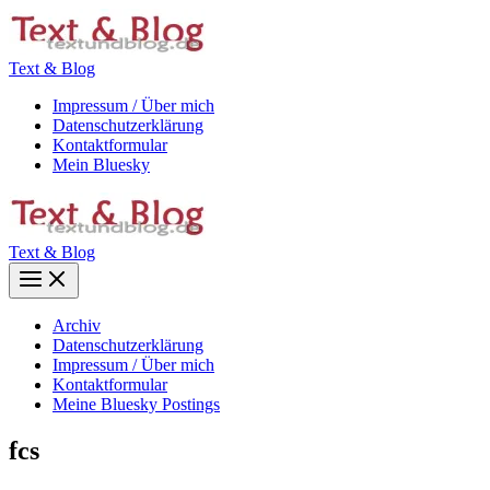
Zum
Inhalt
springen
Text & Blog
Impressum / Über mich
Datenschutzerklärung
Kontaktformular
Mein Bluesky
Text & Blog
Main
Menu
Archiv
Datenschutzerklärung
Impressum / Über mich
Kontaktformular
Meine Bluesky Postings
fcs