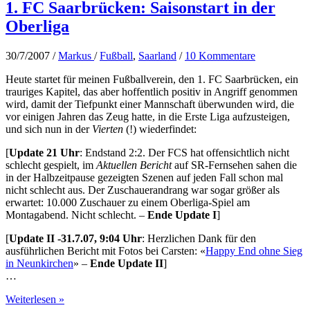
1. FC Saarbrücken: Saisonstart in der
Oberliga
30/7/2007
/
Markus
/
Fußball
,
Saarland
/
10 Kommentare
Heute startet für meinen Fußballverein, den 1. FC Saarbrücken, ein
trauriges Kapitel, das aber hoffentlich positiv in Angriff genommen
wird, damit der Tiefpunkt einer Mannschaft überwunden wird, die
vor einigen Jahren das Zeug hatte, in die Erste Liga aufzusteigen,
und sich nun in der
Vierten
(!) wiederfindet:
[
Update 21 Uhr
: Endstand 2:2. Der FCS hat offensichtlich nicht
schlecht gespielt, im
Aktuellen Bericht
auf SR-Fernsehen sahen die
in der Halbzeitpause gezeigten Szenen auf jeden Fall schon mal
nicht schlecht aus. Der Zuschauerandrang war sogar größer als
erwartet: 10.000 Zuschauer zu einem Oberliga-Spiel am
Montagabend. Nicht schlecht. –
Ende Update I
]
[
Update II -31.7.07, 9:04 Uhr
: Herzlichen Dank für den
ausführlichen Bericht mit Fotos bei Carsten: «
Happy End ohne Sieg
in Neunkirchen
» –
Ende Update II
]
…
1.
Weiterlesen »