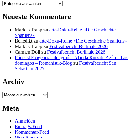
Kategorien
Neueste Kommentare
Markus Trapp
zu
arte-Doku-Reihe «Die Geschichte
Spaniens»
Benedikt
zu
arte-Doku-Reihe «Die Geschichte Spaniens»
Markus Trapp
zu
Festivalbericht Berlinale 2026
Carmen Döll
zu
Festivalbericht Berlinale 2026
Pódcast Exigencias del guión: Alauda Ruiz de Azúa – Los
domingos – Romanistik-Blog
zu
Festivalbericht San
Sebastián 2025
Archiv
Archiv
Meta
Anmelden
Eintrags-Feed
Kommentar-Feed
WordPress.org