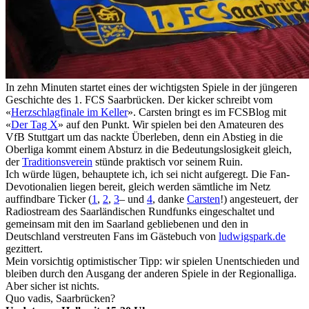
In zehn Minuten startet eines der wichtigsten Spiele in der jüngeren
Geschichte des 1. FCS Saarbrücken. Der kicker schreibt vom
«
Herzschlagfinale im Keller
». Carsten bringt es im FCSBlog mit
«
Der Tag X
» auf den Punkt. Wir spielen bei den Amateuren des
VfB Stuttgart um das nackte Überleben, denn ein Abstieg in die
Oberliga kommt einem Absturz in die Bedeutungslosigkeit gleich,
der
Traditionsverein
stünde praktisch vor seinem Ruin.
Ich würde lügen, behauptete ich, ich sei nicht aufgeregt. Die Fan-
Devotionalien liegen bereit, gleich werden sämtliche im Netz
auffindbare Ticker (
1
,
2
,
3
– und
4
, danke
Carsten
!) angesteuert, der
Radiostream des Saarländischen Rundfunks eingeschaltet und
gemeinsam mit den im Saarland gebliebenen und den in
Deutschland verstreuten Fans im Gästebuch von
ludwigspark.de
gezittert.
Mein vorsichtig optimistischer Tipp: wir spielen Unentschieden und
bleiben durch den Ausgang der anderen Spiele in der Regionalliga.
Aber sicher ist nichts.
Quo vadis, Saarbrücken?