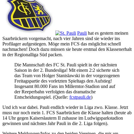
Pauli
hat es gestern meinen
Saarbrückern vorgemacht, nach vier Jahren sind sie wieder ins
Profilager aufgestiegen. Möge mein FCS das möglichst schnell
nachmachen! Doch dazu müssen sie heute erstmal den Klassenerhalt
in der Regionalliga Süd packen.
Die Mannschaft des FC St. Pauli spielt in der nächsten
Saison in der 2. Bundesliga! Mit einem 2:2 sicherte sich
das Team von Holger Stanislawski in der vorgezogenen
Freitagspartie des vorletzten Spieltags den Aufstieg!
Insgesamt 80.000 Fans im Millerntor-Stadion und auf
der Reeperbahn verfolgten das dramatische
Entscheidungsspiel. (Quelle:
fcstpauli.de
)
Und ich war dabei. Pauli endlich wieder in Liga zwo. Klasse. Jetzt
muss nur noch mein 1. FCS Saarbrücken die Klasse halten (heute ab
14 Uhr gegen Kaiserslautern II zuhause im Ludwigsparkstadion
gewinnen und nächstes Jahr Pauli in die 2. Liga folgen).
Weitere Meldungen/Infos zu den beiden Vereinen, die mir am