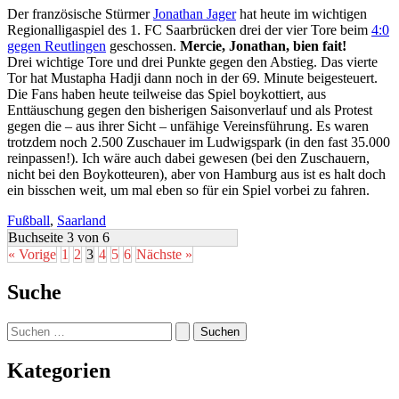
Der französische Stürmer
Jonathan Jager
hat heute im wichtigen
Regionalligaspiel des 1. FC Saarbrücken drei der vier Tore beim
4:0
gegen Reutlingen
geschossen.
Mercie, Jonathan, bien fait!
Drei wichtige Tore und drei Punkte gegen den Abstieg. Das vierte
Tor hat Mustapha Hadji dann noch in der 69. Minute beigesteuert.
Die Fans haben heute teilweise das Spiel boykottiert, aus
Enttäuschung gegen den bisherigen Saisonverlauf und als Protest
gegen die – aus ihrer Sicht – unfähige Vereinsführung. Es waren
trotzdem noch 2.500 Zuschauer im Ludwigspark (in den fast 35.000
reinpassen!). Ich wäre auch dabei gewesen (bei den Zuschauern,
nicht bei den Boykotteuren), aber von Hamburg aus ist es halt doch
ein bisschen weit, um mal eben so für ein Spiel vorbei zu fahren.
Fußball
,
Saarland
Buchseite 3 von 6
« Vorige
1
2
3
4
5
6
Nächste »
Suche
Suchen
nach:
Kategorien