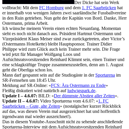
Der Dicke hat sein Werk
vollbracht: Mit dem
FC Homburg
und dem
1. FC Saarbrücken
hat
er innerhalb von wenigen Jahren zwei saarländische Fussballvereine
in den Ruin getrieben. Nun geht der Kapitän von Bord. Danke, Herr
Ostermann, prima Arbeit.
Ich wünsche meinem Verein einen echten Neuanfang. Momentan
sieht es noch nicht danach aus. Präsident Hartmut Ostermann und
Vizepräsident Klaus Meiser sind zwar zurückgetreten, aber Victor’s
(Ostermanns Hotelkette) bleibt Hauptsponsor. Trainer Didier
Philippe wird zum Glück auch kein Trainer mehr sein. Die Frage
wird jetzt für Manager Wolfgang Loos und
Aufsichtsratsvorsitzenden Reinhard Klimmt sein, einen Trainer und
eine schlagkräftige Truppe zusammenzustellen, denn am 1. August
geht die Oberliga schon los.
Mann darf gespannt sein auf die Studiogäste in der
Sportarena
im
SR-Fernsehen um 18:45 Uhr.
Meldung auf SR-Online: «
FCS: Ära Ostermann zu Ende
»
Fleißig diskutiert wird natürlich auf
ludwigspark.de
.
Update I – 4.6.07:
BILD: «
Der dümmste Abstieg aller Zeiten
».
Update II – 4.6.07:
Video Sportarena vom 4.6.07: «
1. FC
Saarbrücken – Gute, alte Zeiten
» (nostalgischer kurzer Rückblick
auf das, was diesen Verein mal ausgezeichnet hat und hoffentlich
irgendwann mal wieder auszeichnet!).
Das in diesem Youtube-Ausschnitt nicht zu sehende anschließende
Sportarena-Interview mit dem Aufsichtsratsvorsitzenden Reinhard