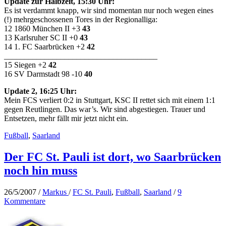
Update zur Halbzeit, 15:30 Uhr:
Es ist verdammt knapp, wir sind momentan nur noch wegen eines
(!) mehrgeschossenen Tores in der Regionalliga:
12 1860 München II +3
43
13 Karlsruher SC II +0
43
14 1. FC Saarbrücken +2
42
______________________________________
15 Siegen +2
42
16 SV Darmstadt 98 -10
40
Update 2, 16:25 Uhr:
Mein FCS verliert 0:2 in Stuttgart, KSC II rettet sich mit einem 1:1
gegen Reutlingen. Das war’s. Wir sind abgestiegen. Trauer und
Entsetzen, mehr fällt mir jetzt nicht ein.
Fußball
,
Saarland
Der FC St. Pauli ist dort, wo Saarbrücken
noch hin muss
26/5/2007
/
Markus
/
FC St. Pauli
,
Fußball
,
Saarland
/
9
Kommentare