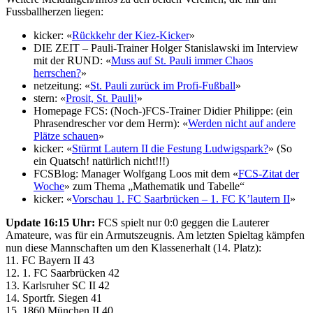
Fussballherzen liegen:
kicker: «
Rückkehr der Kiez-Kicker
»
DIE ZEIT – Pauli-Trainer Holger Stanislawski im Interview
mit der RUND: «
Muss auf St. Pauli immer Chaos
herrschen?
»
netzeitung: «
St. Pauli zurück im Profi-Fußball
»
stern: «
Prosit, St. Pauli!
»
Homepage FCS: (Noch-)FCS-Trainer Didier Philippe: (ein
Phrasendrescher vor dem Herrn): «
Werden nicht auf andere
Plätze schauen
»
kicker: «
Stürmt Lautern II die Festung Ludwigspark?
» (So
ein Quatsch! natürlich nicht!!!)
FCSBlog: Manager Wolfgang Loos mit dem «
FCS-Zitat der
Woche
» zum Thema „Mathematik und Tabelle“
kicker: «
Vorschau 1. FC Saarbrücken – 1. FC K’lautern II
»
Update 16:15 Uhr:
FCS spielt nur 0:0 geggen die Lauterer
Amateure, was für ein Armutszeugnis. Am letzten Spieltag kämpfen
nun diese Mannschaften um den Klassenerhalt (14. Platz):
11. FC Bayern II 43
12. 1. FC Saarbrücken 42
13. Karlsruher SC II 42
14. Sportfr. Siegen 41
15. 1860 München II 40