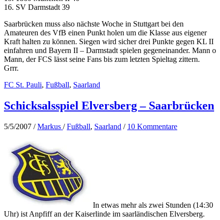
16. SV Darmstadt 39
Saarbrücken muss also nächste Woche in Stuttgart bei den
Amateuren des VfB einen Punkt holen um die Klasse aus eigener
Kraft halten zu können. Siegen wird sicher drei Punkte gegen KL II
einfahren und Bayern II – Darmstadt spielen gegeneinander. Mann o
Mann, der FCS lässt seine Fans bis zum letzten Spieltag zittern.
Grrr.
FC St. Pauli
,
Fußball
,
Saarland
Schicksalsspiel Elversberg – Saarbrücken
5/5/2007
/
Markus
/
Fußball
,
Saarland
/
10 Kommentare
In etwas mehr als zwei Stunden (14:30
Uhr) ist Anpfiff an der Kaiserlinde im saarländischen Elversberg.