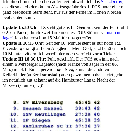
Ich bin schon ein bisschen aufgeregt, obwohl ich das
Saar-Derby
,
das diesmal ob der akuten Abstiegsgefahr des 1. FCS unter einem
ganz besondern Stern steht, nur aus der Ferne im Hohen Norden
beobachten kann.
Update 15:30 Uhr:
Es sieht gut aus für Saarbrücken: der FCS führt
0:2 zur Pause, durch zwei Tore unseres TOP-Stürmers
Jonathan
Jager
! Jetzt hat er schon 15 Mal für uns getroffen.
Update II 16:15 Uhr:
Seit der 60. Minute steht es nur noch 1:2,
Elversberg drängt auf den Ausgleich. Mein Gott, jetzt heißt es noch
10 Minuten zittern. Ich werd‘ hier noch verrückt vorm Ticker…
Update III 16:30 Uhr:
Puh, geschafft. Der FCS gewinnt nach
einem Elversberger Eigentor (nach Flanke von Jager in der 86.
Min.) mit 3:1. Ein superwichtiger Sieg, zumal die anderen
Kellerkinder (außer Darmstadt) auch gewonnen haben. Jetzt gehe
ich natürlich gut gelaunt auf die Hamburger Lange Nacht der
Museen (s. unten). ;-))