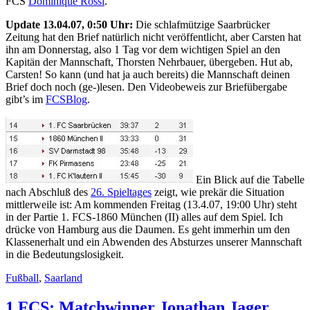
FCS
Dominique Rossi
.
Update 13.04.07, 0:50 Uhr:
Die schlafmützige Saarbrücker
Zeitung hat den Brief natürlich nicht veröffentlicht, aber Carsten hat
ihn am Donnerstag, also 1 Tag vor dem wichtigen Spiel an den
Kapitän der Mannschaft, Thorsten Nehrbauer, übergeben. Hut ab,
Carsten! So kann (und hat ja auch bereits) die Mannschaft deinen
Brief doch noch (ge-)lesen. Den Videobeweis zur Briefübergabe
gibt’s im
FCSBlog
.
Ein Blick auf die Tabelle
nach Abschluß des
26. Spieltages
zeigt, wie prekär die Situation
mittlerweile ist: Am kommenden Freitag (13.4.07, 19:00 Uhr) steht
in der Partie 1. FCS-1860 München (II) alles auf dem Spiel. Ich
drücke von Hamburg aus die Daumen. Es geht immerhin um den
Klassenerhalt und ein Abwenden des Absturzes unserer Mannschaft
in die Bedeutungslosigkeit.
Fußball
,
Saarland
1.FCS: Matchwinner Jonathan Jager