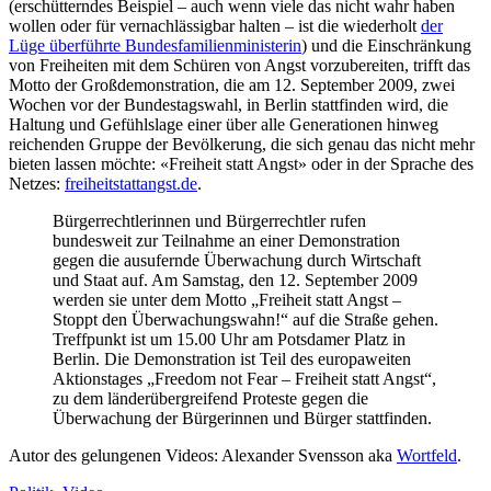
(erschütterndes Beispiel – auch wenn viele das nicht wahr haben
wollen oder für vernachlässigbar halten – ist die wiederholt
der
Lüge überführte Bundesfamilienministerin
)
und die Einschränkung
von Freiheiten mit dem Schüren von Angst vorzubereiten, trifft das
Motto der Großdemonstration, die am 12. September 2009, zwei
Wochen vor der Bundestagswahl, in Berlin stattfinden wird, die
Haltung und Gefühlslage einer über alle Generationen hinweg
reichenden Gruppe der Bevölkerung, die sich genau das nicht mehr
bieten lassen möchte: «Freiheit statt Angst» oder in der Sprache des
Netzes:
freiheitstattangst.de
.
Bürgerrechtlerinnen und Bürgerrechtler rufen
bundesweit zur Teilnahme an einer Demonstration
gegen die ausufernde Überwachung durch Wirtschaft
und Staat auf. Am Samstag, den 12. September 2009
werden sie unter dem Motto „Freiheit statt Angst –
Stoppt den Überwachungswahn!“ auf die Straße gehen.
Treffpunkt ist um 15.00 Uhr am Potsdamer Platz in
Berlin. Die Demonstration ist Teil des europaweiten
Aktionstages „Freedom not Fear – Freiheit statt Angst“,
zu dem länderübergreifend Proteste gegen die
Überwachung der Bürgerinnen und Bürger stattfinden.
Autor des gelungenen Videos: Alexander Svensson aka
Wortfeld
.