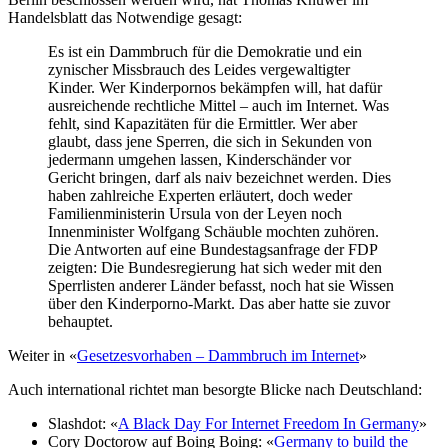
Handelsblatt das Notwendige gesagt:
Es ist ein Dammbruch für die Demokratie und ein
zynischer Missbrauch des Leides vergewaltigter
Kinder. Wer Kinderpornos bekämpfen will, hat dafür
ausreichende rechtliche Mittel – auch im Internet. Was
fehlt, sind Kapazitäten für die Ermittler. Wer aber
glaubt, dass jene Sperren, die sich in Sekunden von
jedermann umgehen lassen, Kinderschänder vor
Gericht bringen, darf als naiv bezeichnet werden. Dies
haben zahlreiche Experten erläutert, doch weder
Familienministerin Ursula von der Leyen noch
Innenminister Wolfgang Schäuble mochten zuhören.
Die Antworten auf eine Bundestagsanfrage der FDP
zeigten: Die Bundesregierung hat sich weder mit den
Sperrlisten anderer Länder befasst, noch hat sie Wissen
über den Kinderporno-Markt. Das aber hatte sie zuvor
behauptet.
Weiter in «
Gesetzesvorhaben – Dammbruch im Internet
»
Auch international richtet man besorgte Blicke nach Deutschland:
Slashdot: «
A Black Day For Internet Freedom In Germany
»
Cory Doctorow auf Boing Boing: «
Germany to build the