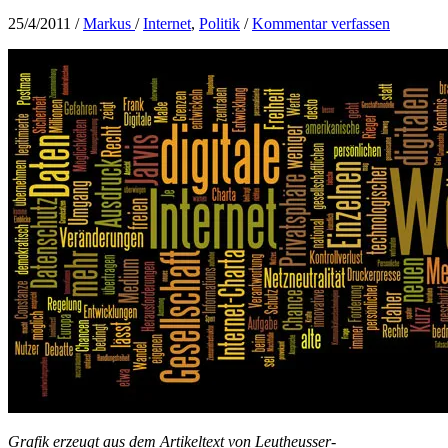
25/4/2011
/
Markus
/
Internet
,
Politik
/
Kommentar verfassen
Grafik erzeugt aus dem Artikeltext von Leutheusser-