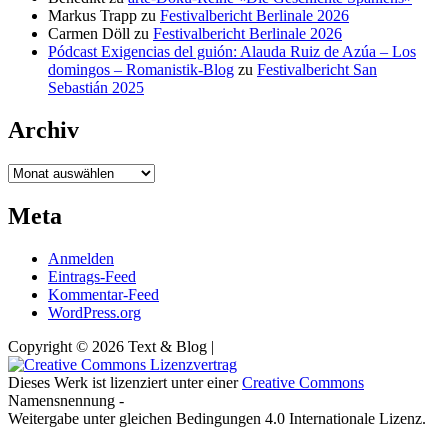
Markus Trapp
zu
Festivalbericht Berlinale 2026
Carmen Döll
zu
Festivalbericht Berlinale 2026
Pódcast Exigencias del guión: Alauda Ruiz de Azúa – Los
domingos – Romanistik-Blog
zu
Festivalbericht San
Sebastián 2025
Archiv
Archiv
Meta
Anmelden
Eintrags-Feed
Kommentar-Feed
WordPress.org
Copyright © 2026 Text & Blog |
Dieses Werk ist lizenziert unter einer
Creative Commons
Namensnennung -
Weitergabe unter gleichen Bedingungen 4.0 Internationale Lizenz.