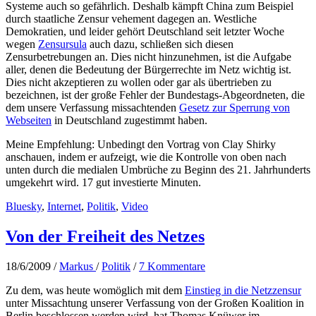
Systeme auch so gefährlich. Deshalb kämpft China zum Beispiel
durch staatliche Zensur vehement dagegen an. Westliche
Demokratien, und leider gehört Deutschland seit letzter Woche
wegen
Zensursula
auch dazu, schließen sich diesen
Zensurbetrebungen an. Dies nicht hinzunehmen, ist die Aufgabe
aller, denen die Bedeutung der Bürgerrechte im Netz wichtig ist.
Dies nicht akzeptieren zu wollen oder gar als übertrieben zu
bezeichnen, ist der große Fehler der Bundestags-Abgeordneten, die
dem unsere Verfassung missachtenden
Gesetz zur Sperrung von
Webseiten
in Deutschland zugestimmt haben.
Meine Empfehlung: Unbedingt den Vortrag von Clay Shirky
anschauen, indem er aufzeigt, wie die Kontrolle von oben nach
unten durch die medialen Umbrüche zu Beginn des 21. Jahrhunderts
umgekehrt wird. 17 gut investierte Minuten.
Bluesky
,
Internet
,
Politik
,
Video
Von der Freiheit des Netzes
18/6/2009
/
Markus
/
Politik
/
7 Kommentare
Zu dem, was heute womöglich mit dem
Einstieg in die Netzzensur
unter Missachtung unserer Verfassung von der Großen Koalition in
Berlin beschlossen werden wird, hat Thomas Knüwer im