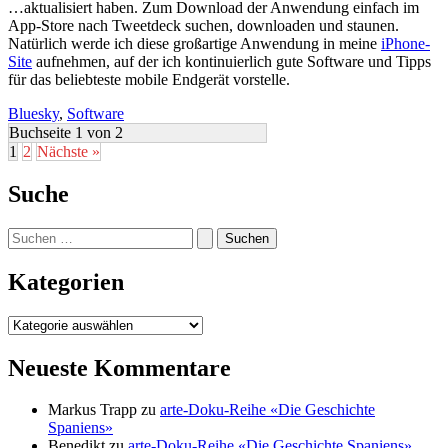
…aktualisiert haben. Zum Download der Anwendung einfach im
App-Store nach Tweetdeck suchen, downloaden und staunen.
Natürlich werde ich diese großartige Anwendung in meine
iPhone-
Site
aufnehmen, auf der ich kontinuierlich gute Software und Tipps
für das beliebteste mobile Endgerät vorstelle.
Bluesky
,
Software
Buchseite 1 von 2
1
2
Nächste »
Suche
Suchen
nach:
Kategorien
Kategorien
Neueste Kommentare
Markus Trapp
zu
arte-Doku-Reihe «Die Geschichte
Spaniens»
Benedikt
zu
arte-Doku-Reihe «Die Geschichte Spaniens»