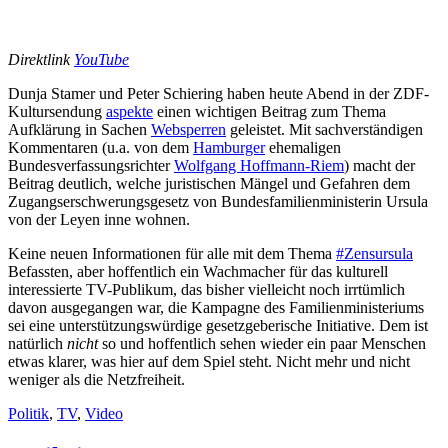
Direktlink
YouTube
Dunja Stamer und Peter Schiering haben heute Abend in der ZDF-
Kultursendung
aspekte
einen wichtigen Beitrag zum Thema
Aufklärung in Sachen
Websperren
geleistet. Mit sachverständigen
Kommentaren (u.a. von dem
Hamburger
ehemaligen
Bundesverfassungsrichter
Wolfgang Hoffmann-Riem
) macht der
Beitrag deutlich, welche juristischen Mängel und Gefahren dem
Zugangserschwerungsgesetz von Bundesfamilienministerin Ursula
von der Leyen inne wohnen.
Keine neuen Informationen für alle mit dem Thema
#Zensursula
Befassten, aber hoffentlich ein Wachmacher für das kulturell
interessierte TV-Publikum, das bisher vielleicht noch irrtümlich
davon ausgegangen war, die Kampagne des Familienministeriums
sei eine unterstützungswürdige gesetzgeberische Initiative. Dem ist
natürlich
nicht
so und hoffentlich sehen wieder ein paar Menschen
etwas klarer, was hier auf dem Spiel steht. Nicht mehr und nicht
weniger als die Netzfreiheit.
Politik
,
TV
,
Video