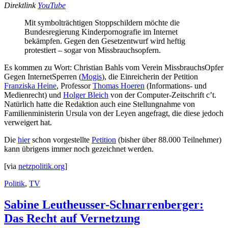
Direktlink
YouTube
Mit symbolträchtigen Stoppschildern möchte die
Bundesregierung Kinderpornografie im Internet
bekämpfen. Gegen den Gesetzentwurf wird heftig
protestiert – sogar von Missbrauchsopfern.
Es kommen zu Wort: Christian Bahls vom Verein MissbrauchsOpfer
Gegen InternetSperren (
Mogis
), die Einreicherin der Petition
Franziska Heine
, Professor
Thomas Hoeren
(Informations- und
Medienrecht) und
Holger Bleich
von der Computer-Zeitschrift c’t.
Natürlich hatte die Redaktion auch eine Stellungnahme von
Familienministerin Ursula von der Leyen angefragt, die diese jedoch
verweigert hat.
Die
hier
schon vorgestellte
Petition
(bisher über 88.000 Teilnehmer)
kann übrigens immer noch gezeichnet werden.
[via
netzpolitik.org
]
Politik
,
TV
Sabine Leutheusser-Schnarrenberger:
Das Recht auf Vernetzung