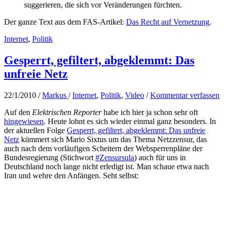
suggerieren, die sich vor Veränderungen fürchten.
Der ganze Text aus dem FAS-Artikel:
Das Recht auf Vernetzung
.
Internet
,
Politik
Gesperrt, gefiltert, abgeklemmt: Das
unfreie Netz
22/1/2010
/
Markus
/
Internet
,
Politik
,
Video
/
Kommentar verfassen
Auf den
Elektrischen Reporter
habe ich hier ja schon sehr oft
hingewiesen
. Heute lohnt es sich wieder einmal ganz besonders. In
der aktuellen Folge
Gesperrt, gefiltert, abgeklemmt: Das unfreie
Netz
kümmert sich Mario Sixtus um das Thema Netzzensur, das
auch nach dem vorläufigen Scheitern der Websperrenpläne der
Bundesregierung (Stichwort
#Zensursula
) auch für uns in
Deutschland noch lange nicht erledigt ist. Man schaue etwa nach
Iran und wehre den Anfängen. Seht selbst: