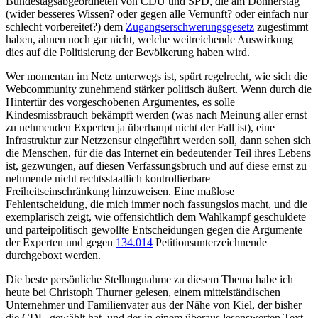
Bundestagsabgeordneten von CDU und SPD, die am Donnerstag
(wider besseres Wissen? oder gegen alle Vernunft? oder einfach nur
schlecht vorbereitet?) dem
Zugangserschwerungsgesetz
zugestimmt
haben, ahnen noch gar nicht, welche weitreichende Auswirkung
dies auf die Politisierung der Bevölkerung haben wird.
Wer momentan im Netz unterwegs ist, spürt regelrecht, wie sich die
Webcommunity zunehmend stärker politisch äußert. Wenn durch die
Hintertür des vorgeschobenen Argumentes, es solle
Kindesmissbrauch bekämpft werden (was nach Meinung aller ernst
zu nehmenden Experten ja überhaupt nicht der Fall ist), eine
Infrastruktur zur Netzzensur eingeführt werden soll, dann sehen sich
die Menschen, für die das Internet ein bedeutender Teil ihres Lebens
ist, gezwungen, auf diesen Verfassungsbruch und auf diese ernst zu
nehmende nicht rechtsstaatlich kontrollierbare
Freiheitseinschränkung hinzuweisen. Eine maßlose
Fehlentscheidung, die mich immer noch fassungslos macht, und die
exemplarisch zeigt, wie offensichtlich dem Wahlkampf geschuldete
und parteipolitisch gewollte Entscheidungen gegen die Argumente
der Experten und gegen
134.014
Petitionsunterzeichnende
durchgeboxt werden.
Die beste persönliche Stellungnahme zu diesem Thema habe ich
heute bei Christoph Thurner gelesen, einem mittelständischen
Unternehmer und Familienvater aus der Nähe von Kiel, der bisher
die CDU gewählt hat, und der in einem überaus lesenswerten Text