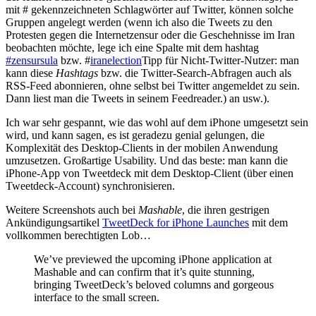
mit # gekennzeichneten Schlagwörter auf Twitter, können solche
Gruppen angelegt werden (wenn ich also die Tweets zu den
Protesten gegen die Internetzensur oder die Geschehnisse im Iran
beobachten möchte, lege ich eine Spalte mit dem hashtag
#zensursula
bzw. #
iranelection
Tipp für Nicht-Twitter-Nutzer: man
kann diese
Hashtags
bzw. die Twitter-Search-Abfragen auch als
RSS-Feed abonnieren, ohne selbst bei Twitter angemeldet zu sein.
Dann liest man die Tweets in seinem Feedreader.)
an usw.).
Ich war sehr gespannt, wie das wohl auf dem iPhone umgesetzt sein
wird, und kann sagen, es ist geradezu genial gelungen, die
Komplexität des Desktop-Clients in der mobilen Anwendung
umzusetzen. Großartige Usability. Und das beste: man kann die
iPhone-App von Tweetdeck mit dem Desktop-Client (über einen
Tweetdeck-Account) synchronisieren.
Weitere Screenshots auch bei
Mashable
, die ihren gestrigen
Ankündigungsartikel
TweetDeck for iPhone Launches
mit dem
vollkommen berechtigten Lob…
We’ve previewed the upcoming iPhone application at
Mashable and can confirm that it’s quite stunning,
bringing TweetDeck’s beloved columns and gorgeous
interface to the small screen.