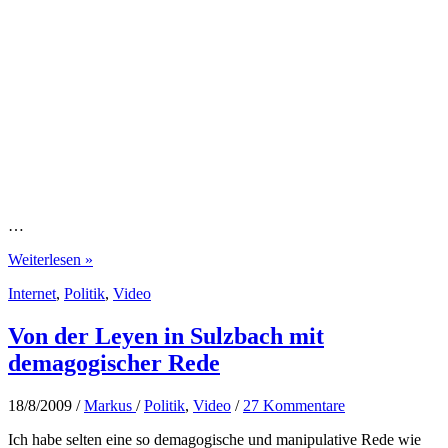
…
Gesperrt,
Weiterlesen »
gefiltert,
Internet
,
Politik
,
Video
abgeklemmt:
Das
unfreie
Von der Leyen in Sulzbach mit
Netz
demagogischer Rede
18/8/2009
/
Markus
/
Politik
,
Video
/
27 Kommentare
Ich habe selten eine so demagogische und manipulative Rede wie