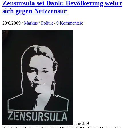
Zensursula sei Dank: Bevölkerung wehrt
sich gegen Netzzensur
20/6/2009
/
Markus
/
Politik
/
9 Kommentare
Die 389