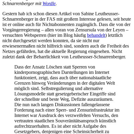
Schnarrenberger mit
Wordle
.
Gestern hab ich schon diesen Artikel von Sabine Leutheusser-
Schnarrenberger in der FAS mit großem Interesse gelesen, seit heute
ist er online auch für Nichtabonnenten zugänglich. Dass die von der
Vorgängerregierung – allen voran von Zensursula von der Leyen –
versuchten Websperren (hier im Blog häufig
behandelt
) letztlich
nicht durchgesetzt werden konnten, da sie nicht nur
erwiesenermaßen nicht hilfreich sind, sondern auch die Freiheit des
Netzes gefährden, hat die aktuelle Regierung eingesehen. Nicht
zuletzt dank der Beharrlichkeit von Leutheusser-Schnarrenberger.
Dass der Ansatz Löschen statt Sperren von
kinderpornographischen Darstellungen im Internet
funktioniert, zeigt, dass auch über nationalstaatliche
Grenzen hinweg Veränderungen in der digitalen Welt
möglich sind. Selbstregulierung und alternative
Lösungsmodelle statt gesetzgeberischer Eingriffe sind
der schnellste und beste Weg, Defizite auszuräumen.
Die nun nach langen Diskussionen fallengelassene
Forderung nach einer Sperr- und Zensurinfrastruktur im
Internet war Ausdruck des verzweifelten Versuchs, den
vertrauten staatlichen Souveränitätsanspruch künstlich
aufrechtzuerhalten. Es ist aber nicht Aufgabe des
Gesetzgebers, denjenigen eine Scheinsicherheit zu