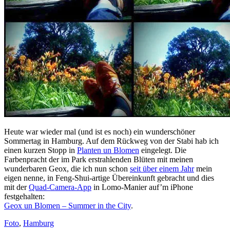
Heute war wieder mal (und ist es noch) ein wunderschöner
Sommertag in Hamburg. Auf dem Rückweg von der Stabi hab ich
einen kurzen Stopp in
Planten un Blomen
eingelegt. Die
Farbenpracht der im Park erstrahlenden Blüten mit meinen
wunderbaren Geox, die ich nun schon
seit über einem Jahr
mein
eigen nenne, in Feng-Shui-artige Übereinkunft gebracht und dies
mit der
Quad-Camera-App
in Lomo-Manier auf’m iPhone
festgehalten:
Geox un Blomen – Summer in the City
.
Foto
,
Hamburg