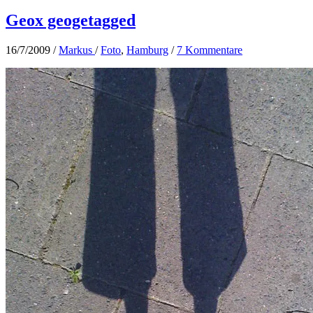
Geox geogetagged
16/7/2009
/
Markus
/
Foto
,
Hamburg
/
7 Kommentare