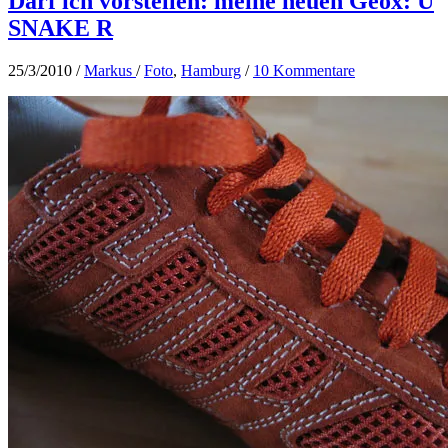
Darf ich vorstellen: meine neuen Geox: U
SNAKE R
25/3/2010
/
Markus
/
Foto
,
Hamburg
/
10 Kommentare