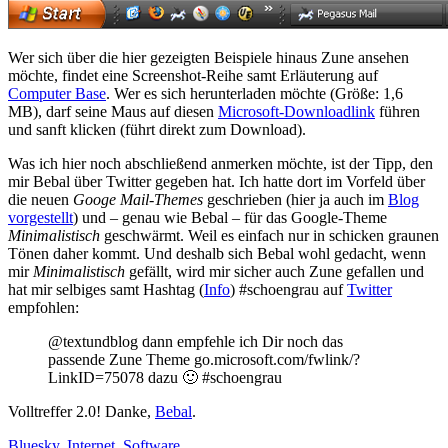
Wer sich über die hier gezeigten Beispiele hinaus Zune ansehen
möchte, findet eine Screenshot-Reihe samt Erläuterung auf
Computer Base
. Wer es sich herunterladen möchte (Größe: 1,6
MB), darf seine Maus auf diesen
Microsoft-Downloadlink
führen
und sanft klicken (führt direkt zum Download).
Was ich hier noch abschließend anmerken möchte, ist der Tipp, den
mir Bebal über Twitter gegeben hat. Ich hatte dort im Vorfeld über
die neuen
Googe Mail-Themes
geschrieben (hier ja auch im
Blog
vorgestellt
) und – genau wie Bebal – für das Google-Theme
Minimalistisch
geschwärmt. Weil es einfach nur in schicken graunen
Tönen daher kommt. Und deshalb sich Bebal wohl gedacht, wenn
mir
Minimalistisch
gefällt, wird mir sicher auch Zune gefallen und
hat mir selbiges samt Hashtag (
Info
) #schoengrau auf
Twitter
empfohlen:
@textundblog dann empfehle ich Dir noch das
passende Zune Theme go.microsoft.com/fwlink/?
LinkID=75078 dazu 🙂 #schoengrau
Volltreffer 2.0! Danke,
Bebal
.
Bluesky
,
Internet
,
Software