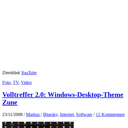
Direktlink
YouTube
Foto
,
TV
,
Video
Volltreffer 2.0: Windows-Desktop-Theme
Zune
23/11/2008
/
Markus
/
Bluesky
,
Internet
,
Software
/
12 Kommentare