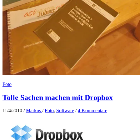
Foto
Tolle Sachen machen mit Dropbox
11/4/2010
/
Markus
/
Foto
,
Software
/
4 Kommentare