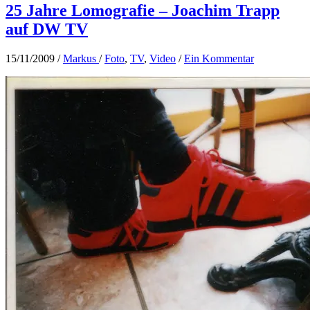
25 Jahre Lomografie – Joachim Trapp
auf DW TV
15/11/2009
/
Markus
/
Foto
,
TV
,
Video
/
Ein Kommentar