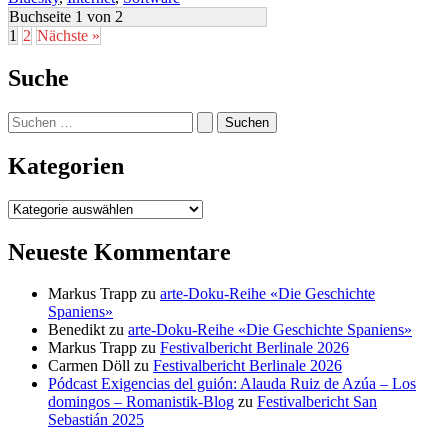
Buchseite 1 von 2
1
2
Nächste »
Suche
Suchen
nach:
Kategorien
Kategorien
Neueste Kommentare
Markus Trapp
zu
arte-Doku-Reihe «Die Geschichte
Spaniens»
Benedikt
zu
arte-Doku-Reihe «Die Geschichte Spaniens»
Markus Trapp
zu
Festivalbericht Berlinale 2026
Carmen Döll
zu
Festivalbericht Berlinale 2026
Pódcast Exigencias del guión: Alauda Ruiz de Azúa – Los
domingos – Romanistik-Blog
zu
Festivalbericht San
Sebastián 2025