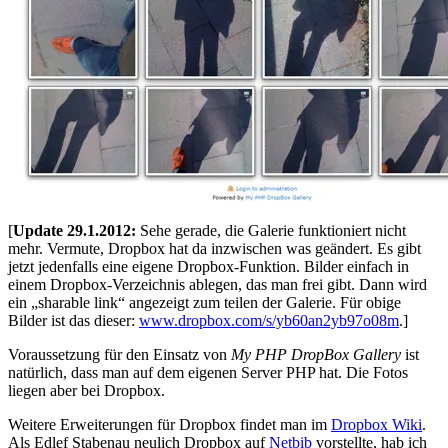
[
Update 29.1.2012:
Sehe gerade, die Galerie funktioniert nicht
mehr. Vermute, Dropbox hat da inzwischen was geändert. Es gibt
jetzt jedenfalls eine eigene Dropbox-Funktion. Bilder einfach in
einem Dropbox-Verzeichnis ablegen, das man frei gibt. Dann wird
ein „sharable link“ angezeigt zum teilen der Galerie. Für obige
Bilder ist das dieser:
www.dropbox.com/s/yb60an2yb97o08m
.]
Voraussetzung für den Einsatz von
My PHP DropBox Gallery
ist
natürlich, dass man auf dem eigenen Server PHP hat. Die Fotos
liegen aber bei Dropbox.
Weitere Erweiterungen für Dropbox findet man im
Dropbox Wiki
.
Als Edlef Stabenau neulich Dropbox auf
Netbib
vorstellte, hab ich