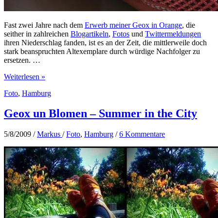
Fast zwei Jahre nach dem
Erwerb meiner Geox in Orange
, die
seither in zahlreichen
Blogartikeln
,
Fotos
und
Twittermeldungen
ihren Niederschlag fanden, ist es an der Zeit, die mittlerweile doch
stark beanspruchten Altexemplare durch würdige Nachfolger zu
ersetzen. …
Darf
Weiterlesen »
ich
Foto
,
Hamburg
vorstellen:
meine
neuen
Geox un Blomen – Summer in the City
Geox:
U
5/8/2009
/
Markus
/
Foto
,
Hamburg
/
6 Kommentare
SNAKE
R