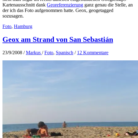
Kartenausschnitt dank
Georeferenzierung
ganz genau die Stelle, an
der ich das Foto aufgenommen hatte. Geox, geogetagged
sozusagen.
Foto
,
Hamburg
Geox am Strand von San Sebastián
23/9/2008
/
Markus
/
Foto
,
Spanisch
/
12 Kommentare