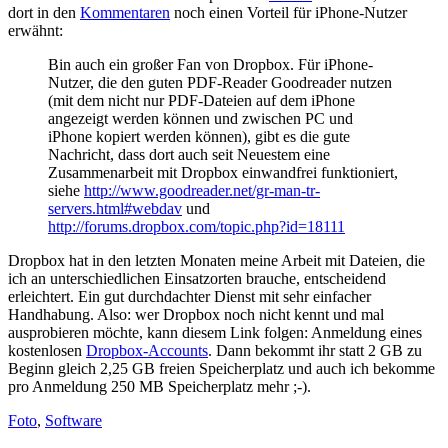
dort in den
Kommentaren
noch einen Vorteil für iPhone-Nutzer
erwähnt:
Bin auch ein großer Fan von Dropbox. Für iPhone-
Nutzer, die den guten PDF-Reader Goodreader nutzen
(mit dem nicht nur PDF-Dateien auf dem iPhone
angezeigt werden können und zwischen PC und
iPhone kopiert werden können), gibt es die gute
Nachricht, dass dort auch seit Neuestem eine
Zusammenarbeit mit Dropbox einwandfrei funktioniert,
siehe
http://www.goodreader.net/gr-man-tr-
servers.html#webdav
und
http://forums.dropbox.com/topic.php?id=18111
Dropbox hat in den letzten Monaten meine Arbeit mit Dateien, die
ich an unterschiedlichen Einsatzorten brauche, entscheidend
erleichtert. Ein gut durchdachter Dienst mit sehr einfacher
Handhabung. Also: wer Dropbox noch nicht kennt und mal
ausprobieren möchte, kann diesem Link folgen: Anmeldung eines
kostenlosen
Dropbox-Accounts
. Dann bekommt ihr statt 2 GB zu
Beginn gleich 2,25 GB freien Speicherplatz und auch ich bekomme
pro Anmeldung 250 MB Speicherplatz mehr ;-).
Foto
,
Software