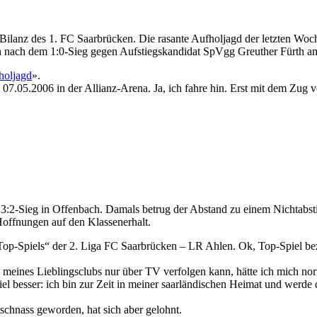
he Bilanz des 1. FC Saarbrücken. Die rasante Aufholjagd der letzten Wo
och nach dem 1:0-Sieg gegen Aufstiegskandidat SpVgg Greuther Fürth a
holjagd
».
07.05.2006 in der Allianz-Arena. Ja, ich fahre hin. Erst mit dem Zu
2-Sieg in Offenbach. Damals betrug der Abstand zu einem Nichtabstieg
Hoffnungen auf den Klassenerhalt.
p-Spiels“ der 2. Liga FC Saarbrücken – LR Ahlen. Ok, Top-Spiel bezie
ines Lieblingsclubs nur über TV verfolgen kann, hätte ich mich norm
el besser: ich bin zur Zeit in meiner saarländischen Heimat und werde
tschnass geworden, hat sich aber gelohnt.