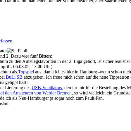
t! Damit kann man leben, kleiner Schönheitsfehler, aber Saarbrücken g
fassen
 und 2. Dazu
vier
fünf
Bitten
:
hum zu den Aufstiegsfavoriten in der 2. Liga gehört, ist sicher realist
pfiff: 06.08.05, 13:00 Uhr).
ochum als
Topspiel
aus, damit ich es hier in Hamburg -wenn schon nicht
 bei
BuLi SB
abzugeben. Ich freue mich schon auf die neue Tippsaison
s getippt hast!
der Lieferung des
USB-Ventilators
, den ihr mir für die Bestellung des 
l bei den Amateuren von Werder Bremen
, so wird vielleicht ein Grundst
erde ich als Neu-Hamburger ja sogar noch zum Pauli-Fan.
tart: