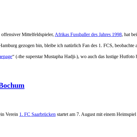
ffensiver Mittelfeldspieler,
Afrikas Fussballer des Jahres 1998
, hat b
Hamburg gezogen bin, bleibe ich natürlich Fan des 1. FCS, beobacht
mepage
“ (-the superstar Mustapha Hadji-), wo auch das lustige Hutfoto
n Bochum
ein Verein
1. FC Saarbrücken
startet am 7. August mit einem Heimspie