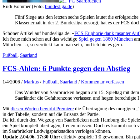
Rudi Bommer (Foto:
bundesliga.de
)
Fünf Siege aus den letzten sechs Spielen lautet die erfolgreic
Klassenerhalt in der 2. Bundesliga gesorgt, hat es der FCS d
Schöner Artikel auf bundesliga.de: «
FCS-Euphorie dank rasanter Auf
Ich freue mich schon auf das wichtige
Spiel gegen 1860 München
am 
München. Ja, so verrückt kann man sein, und ich bin es gern.
Fußball
,
Saarland
FCS-Ahlen: 6 Punkte gegen den Abstieg
1/4/2006
/
Markus
/
Fußball
,
Saarland
/
Kommentar verfassen
Das Wunder von Saarbrücken begann am 15. Spieltag mit dem 3:
Saarländer die Gefahrenzone verlassen und hegen berechtigte 
Mit
diesen Worten bewirbt Premiere
die Übertragung des morgigen „To
in der Tabelle, sondern auf die Brisanz der Partie.
Da ich durch den Wegzug von Saarbrücken nach Hamburg die Spiele me
ein Spiel komplett übertragen, freuen müssen. Doch es kommt noch vi
im Saarbrücker Ludwigsparkstadion verfolgen können.
Update 2.04.06, 17:30 Uhr:
effektiv gespielt: 1:0 gewonnen. Bin pa