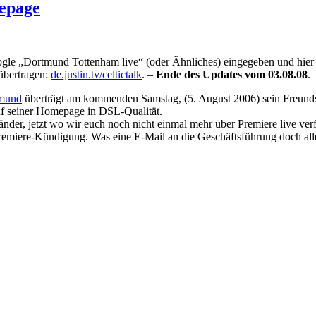
epage
oogle „Dortmund Tottenham live“ (oder Ähnliches) eingegeben und hie
übertragen:
de.justin.tv/celtictalk
. –
Ende des Updates vom 03.08.08
.
tmund
überträgt am kommenden Samstag, (5. August 2006) sein Freunds
f seiner Homepage in DSL-Qualität.
änder, jetzt wo wir euch noch nicht einmal mehr über Premiere live ver
Premiere-Kündigung. Was eine E-Mail an die Geschäftsführung doch a