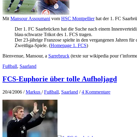
Mit
Mansour Assoumani
vom
HSC Montpellier
hat der 1. FC Saarbr
Der 1. FC Saarbrücken hat die Suche nach einem Innenverteid
blau-schwarze Trikot des 1. FCS tragen.
Der 23-jährige Franzose spielte in den vergangenen Jahren für
Zweitliga-Spiele. (
Homepage 1. FCS
)
Bienvenue, Mansour, a
Sarrebruck
(texte sur wikipedia pour t’informer
Fußball
,
Saarland
FCS-Euphorie über tolle Aufholjagd
20/4/2006
/
Markus
/
Fußball
,
Saarland
/
4 Kommentare