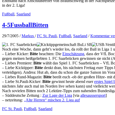
Endstand nach Anschlußtreffer von Braunschweig in der Nachspielzei
in der 2. Liga!
Fußball
,
Saarland
4-5FussballBitten
29/7/2005
/
Markus
/
FC St. Pauli
,
Fußball
,
Saarland
/
Kommentar ver
Noch eine Woche, dann geht’s wieder los, da rollt der Ball in Liga 1
– Lieber Kicker:
Bitte
beachten: Die
Einschätzung
, dass der VfL Boc
gegen meinen heißgeliebten 1. FC Saarbrücken gewinnen sie nicht (An
– Liebes Premiere:
Bitte
wählt das Spiel 1. FC Saarbrücken – VfL B
– Liebe Kicktipper:
Bitte
denkt dran, bis nächsten Freitag eure Tipps
verteidigen). Andrea: Hut ab, dass du schon die ganze Saison im Vorau
– Liebes Rund-Magazin:
Bitte
beeilt euch -ob der großen Hitze- mit 
– Liebe St.Pauli-Kicker:
Bitte
gewinnt heute abend euer
erstes Spie
nächstes Jahr auch mal im Norden live sehen kann) und vielleicht w
Nach sovielen Bitten noch 2 Lektüre-Tipps zum nahenden Bundesligas
– Süddeutsche Zeitung :
Zur Lage der Liga
[via
allesaussersport
]
– netzeitung:
„Alte Herren“ mischen 2. Liga auf
FC St. Pauli
,
Fußball
,
Saarland