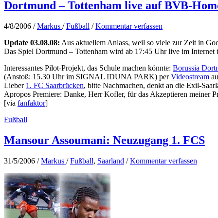
Dortmund – Tottenham live auf BVB-Hom
4/8/2006
/
Markus
/
Fußball
/
Kommentar verfassen
Update 03.08.08:
Aus aktuellem Anlass, weil so viele zur Zeit in G
Das Spiel Dortmund – Tottenham wird ab 17:45 Uhr live im Internet 
Interessantes Pilot-Projekt, das Schule machen könnte:
Borussia Dor
(Anstoß: 15.30 Uhr im SIGNAL IDUNA PARK) per
Videostream
au
Lieber
1. FC Saarbrücken
, bitte Nachmachen, denkt an die Exil-Saarl
Apropos Premiere: Danke, Herr Kofler, für das Akzeptieren meiner 
[via
fanfaktor
]
Fußball
Mansour Assoumani: Neuzugang 1. FCS
31/5/2006
/
Markus
/
Fußball
,
Saarland
/
Kommentar verfassen