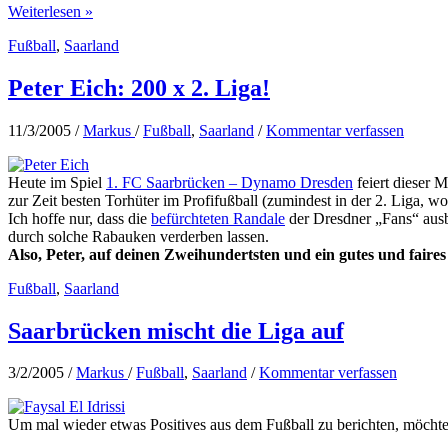
Saisonstart
Weiterlesen »
1.
Fußball
,
Saarland
FCS
im
Ludwigspark
Peter Eich: 200 x 2. Liga!
gegen
Bochum
11/3/2005
/
Markus
/
Fußball
,
Saarland
/
Kommentar verfassen
Heute im Spiel
1. FC Saarbrücken – Dynamo Dresden
feiert dieser 
zur Zeit besten Torhüter im Profifußball (zumindest in der 2. Liga, wo 
Ich hoffe nur, dass die
befürchteten Randale
der Dresdner „Fans“ ausbl
durch solche Rabauken verderben lassen.
Also, Peter, auf deinen Zweihundertsten und ein gutes und faires
Fußball
,
Saarland
Saarbrücken mischt die Liga auf
3/2/2005
/
Markus
/
Fußball
,
Saarland
/
Kommentar verfassen
Um mal wieder etwas Positives aus dem Fußball zu berichten, möchte 