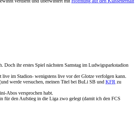
ewinnt verdient und überwintert mit
Hoffnung auf den Klassenerhalt
isch. Doch ihr erstes Spiel nächsten Samstag im Ludwigsparkstadion
 live im Stadion- wenigstens live vor der Glotze verfolgen kann.
 (und werde versuchen, meinen Titel bei BuLi SB und
KFR
zu
Mini-Abos versprochen habt.
ein für den Aufstieg in die Liga zwo gelegt (damit ich den FCS