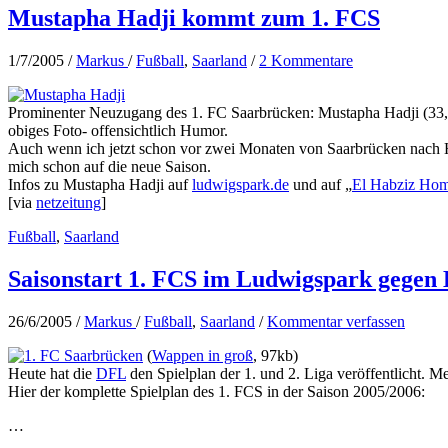
Mustapha Hadji kommt zum 1. FCS
1/7/2005
/
Markus
/
Fußball
,
Saarland
/
2 Kommentare
Prominenter Neuzugang des 1. FC Saarbrücken: Mustapha Hadji (33, o
obiges Foto- offensichtlich Humor.
Auch wenn ich jetzt schon vor zwei Monaten von Saarbrücken nach 
mich schon auf die neue Saison.
Infos zu Mustapha Hadji auf
ludwigspark.de
und auf „
El Habziz Ho
[via
netzeitung
]
Fußball
,
Saarland
Saisonstart 1. FCS im Ludwigspark gege
26/6/2005
/
Markus
/
Fußball
,
Saarland
/
Kommentar verfassen
(
Wappen in groß
, 97kb)
Heute hat die
DFL
den Spielplan der 1. und 2. Liga veröffentlicht. M
Hier der komplette Spielplan des 1. FCS in der Saison 2005/2006:
…