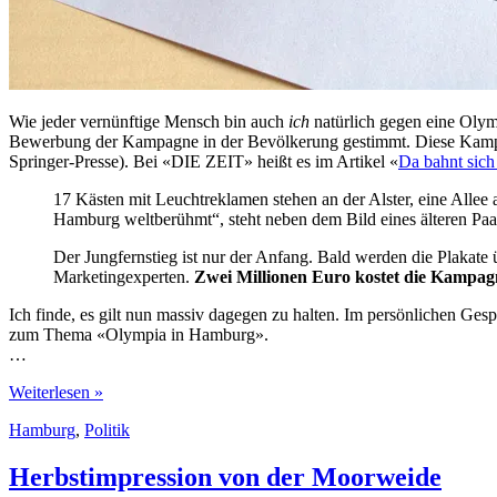
Wie jeder vernünftige Mensch bin auch
ich
natürlich gegen eine Olym
Bewerbung der Kampagne in der Bevölkerung gestimmt. Diese Kampagn
Springer-Presse). Bei «DIE ZEIT» heißt es im Artikel «
Da bahnt sich
17 Kästen mit Leuchtreklamen stehen an der Alster, eine Allee
Hamburg weltberühmt“, steht neben dem Bild eines älteren Paar
Der Jungfernstieg ist nur der Anfang. Bald werden die Plakat
Marketingexperten.
Zwei Millionen Euro kostet die Kampag
Ich finde, es gilt nun massiv dagegen zu halten. Im persönlichen Ges
zum Thema «Olympia in Hamburg».
…
Nein
Weiterlesen »
zu
Hamburg
,
Politik
Olympia
in
Hamburg
Herbstimpression von der Moorweide