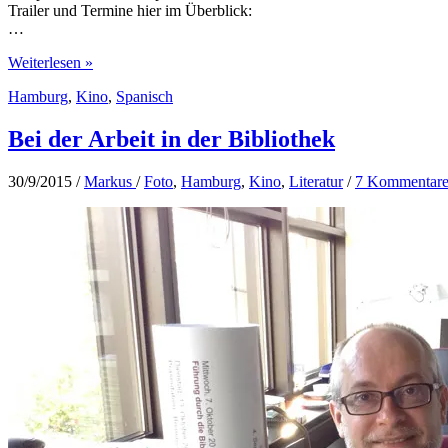
Trailer und Termine hier im Überblick:
…
Spanische
Weiterlesen »
Filmwoche
Hamburg
,
Kino
,
Spanisch
im
3001
Kino
Bei der Arbeit in der Bibliothek
30/9/2015
/
Markus
/
Foto
,
Hamburg
,
Kino
,
Literatur
/
7 Kommentar