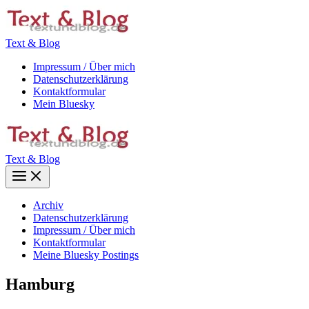
Zum
Inhalt
springen
Text & Blog
Impressum / Über mich
Datenschutzerklärung
Kontaktformular
Mein Bluesky
Text & Blog
Main
Menu
Archiv
Datenschutzerklärung
Impressum / Über mich
Kontaktformular
Meine Bluesky Postings
Hamburg