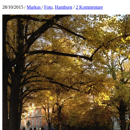
28/10/2015
/
Markus
/
Foto
,
Hamburg
/
2 Kommentare