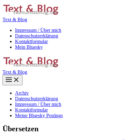
Zum
Inhalt
springen
Text & Blog
Impressum / Über mich
Datenschutzerklärung
Kontaktformular
Mein Bluesky
Text & Blog
Main
Menu
Archiv
Datenschutzerklärung
Impressum / Über mich
Kontaktformular
Meine Bluesky Postings
Übersetzen