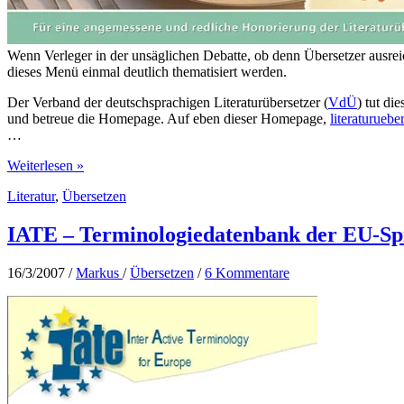
Wenn Verleger in der unsäglichen Debatte, ob denn Übersetzer ausrei
dieses Menü einmal deutlich thematisiert werden.
Der Verband der deutschsprachigen Literaturübersetzer (
VdÜ
) tut d
und betreue die Homepage. Auf eben dieser Homepage,
literaturuebe
…
Aktionstag
Weiterlesen »
der
Literatur
,
Übersetzen
Literaturübersetzer
auf
der
IATE – Terminologiedatenbank der EU-S
Leipziger
Buchmesse
16/3/2007
/
Markus
/
Übersetzen
/
6 Kommentare