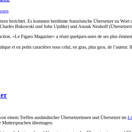
ssen
tzen berichtet. Es kommen berühmte französische Übersetzer zu Wort u
 von Charles Bukowski und John Updike) und Anouk Neuhoff (Übersetzer
raduction. «Le Figaro Magazine» a réuni quelques-unes de ses plus éminen
alique et en petits caractères sous celui, en gras, plus gros, de l’auteur
ler
er von einem Treffen ausländischer Übersetzerinnen und Übersetzer im
Li
re Muttersprachen übertragen.