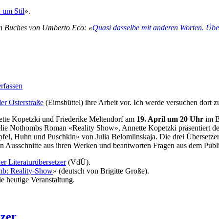
 um Stil
».
en Buches von Umberto Eco: «
Quasi dasselbe mit anderen Worten. Übe
rfassen
er Osterstraße
(Eimsbüttel) ihre Arbeit vor. Ich werde versuchen dort z
ette Kopetzki und Friederike Meltendorf am
19. April um 20 Uhr
im B
élie Nothombs Roman «Reality Show», Annette Kopetzki präsentiert de
el, Huhn und Puschkin» von Julia Belomlinskaja. Die drei Übersetzer
eren Ausschnitte aus ihren Werken und beantworten Fragen aus dem Pub
er Literaturübersetzer
(VdÜ).
b: Reality-Show
» (deutsch von Brigitte Große).
e heutige Veranstaltung.
tzer