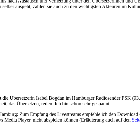
fnis nach Austausch und Vernetzung unter den Übersetzerinnen und Über
 selber ausgeht, zählen sie auch zu den wichtigsten Akteuren im Kultu
st die Übersetzerin Isabel Bogdan im Hamburger Radiosender
FSK
(93.
eit, das Übersetzen, reden. Ich bin schon sehr gespannt.
n Hamburg: Zum Empfang des Livestreams empfehle ich den Download
 Media Player, nicht abspielen können (Erläuterung auch auf den
Sei