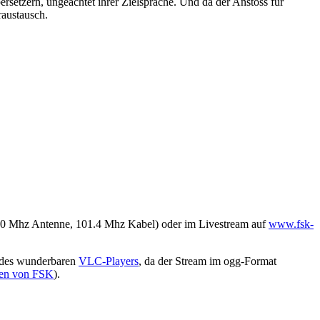
setzern, ungeachtet ihrer Zielsprache. Und da der Anstoss für
raustausch.
0 Mhz Antenne, 101.4 Mhz Kabel) oder im Livestream auf
www.fsk-
 des wunderbaren
VLC-Players
, da der Stream im ogg-Format
ten von FSK
).