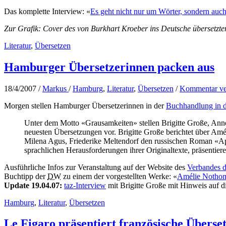
Das komplette Interview: «
Es geht nicht nur um Wörter, sondern auch
Zur Grafik: Cover des von Burkhart Kroeber ins Deutsche übersetzt
Literatur
,
Übersetzen
Hamburger Übersetzerinnen packen aus
18/4/2007
/
Markus
/
Hamburg
,
Literatur
,
Übersetzen
/
Kommentar ve
Morgen stellen Hamburger Übersetzerinnen in der
Buchhandlung in d
Unter dem Motto «Grausamkeiten» stellen Brigitte Große, Ann
neuesten Übersetzungen vor. Brigitte Große berichtet über Am
Milena Agus, Friederike Meltendorf den russischen Roman «Apf
sprachlichen Herausforderungen ihrer Originaltexte, präsenti
Ausführliche Infos zur Veranstaltung auf der Website des
Verbandes d
Buchtipp der
DW
zu einem der vorgestellten Werke: «
Amélie Nothom
Update 19.04.07:
taz-Interview
mit Brigitte Große mit Hinweis auf di
Hamburg
,
Literatur
,
Übersetzen
Le Figaro präsentiert französische Überse