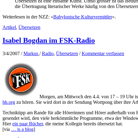
Übersetzen ist eine einsame Kunst. Umso grösser ist das Bedür
die Übertragung literarischer Werke häufig von den Übersetzern
Weiterlesen in der NZZ: «
Babylonische Kulturvermittler
».
Artikel
,
Übersetzen
Isabel Bogdan im FSK-Radio
3/4/2007
/
Markus
/
Radio
,
Übersetzen
/
Kommentar verfassen
Morgen, am Mittwoch den 4.4. von 17 – 19 Uhr i
hh.org
zu hören. Sie wird dort in der Sendung Wortpong über ihre Arb
Techniktipp am Rande für alle Hörerinnen und Hörer außerhalb vo
gesendet wird, den viele herkömmliche Programme, etwa der Windows
Hier
ein paar Bücher
, die meine Kollegin bereits übersetzt hat.
[via
… is a blog
]