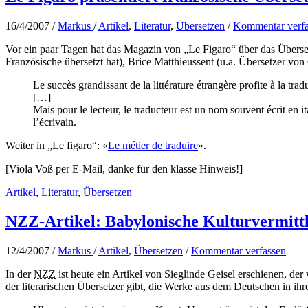
16/4/2007
/
Markus
/
Artikel
,
Literatur
,
Übersetzen
/
Kommentar verfa
Vor ein paar Tagen hat das Magazin von „Le Figaro“ über das Überse
Französische übersetzt hat), Brice Matthieussent (u.a. Übersetzer
Le succès grandissant de la littérature étrangère profite à la t
[…]
Mais pour le lecteur, le traducteur est un nom souvent écrit en it
l’écrivain.
Weiter in „Le figaro“: «
Le métier de traduire
».
[Viola Voß per E-Mail, danke für den klasse Hinweis!]
Artikel
,
Literatur
,
Übersetzen
NZZ-Artikel: Babylonische Kulturvermitt
12/4/2007
/
Markus
/
Artikel
,
Übersetzen
/
Kommentar verfassen
In der
NZZ
ist heute ein Artikel von Sieglinde Geisel erschienen, d
der literarischen Übersetzer gibt, die Werke aus dem Deutschen in ih