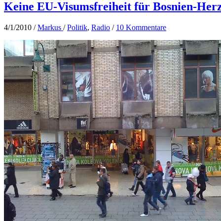
Keine EU-Visumsfreiheit für Bosnien-Her
4/1/2010
/
Markus
/
Politik
,
Radio
/
10 Kommentare