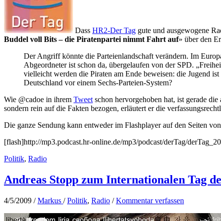
Dass
HR2-Der Tag
gute und ausgewogene Radio
Buddel voll Bits – die Piratenpartei nimmt Fahrt auf
» über den Er
Der Angriff könnte die Parteienlandschaft verändern. Im Europap
Abgeordneter ist schon da, übergelaufen von der SPD. „Freiheit
vielleicht werden die Piraten am Ende beweisen: die Jugend ist
Deutschland vor einem Sechs-Parteien-System?
Wie @cadoe in ihrem
Tweet
schon hervorgehoben hat, ist gerade die
sondern rein auf die Fakten bezogen, erläutert er die verfassungsre
Die ganze Sendung kann entweder im Flashplayer auf den Seiten vo
[flash]http://mp3.podcast.hr-online.de/mp3/podcast/derTag/derTag_2
Politik
,
Radio
Andreas Stopp zum Internationalen Tag der
4/5/2009
/
Markus
/
Politik
,
Radio
/
Kommentar verfassen