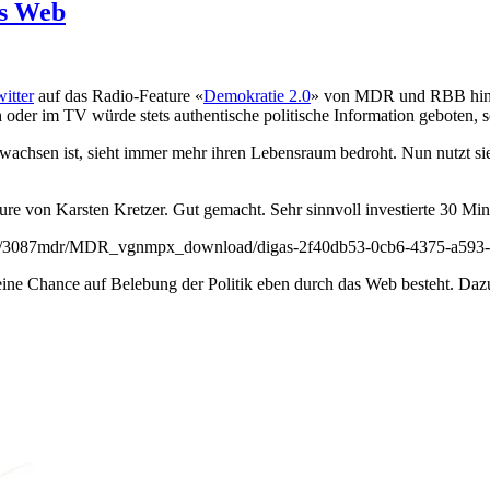
as Web
itter
auf das Radio-Feature «
Demokratie 2.0
» von MDR und RBB hingew
 oder im TV würde stets authentische politische Information geboten, s
ewachsen ist, sieht immer mehr ihren Lebensraum bedroht. Nun nutzt sie
ture von Karsten Kretzer. Gut gemacht. Sehr sinnvoll investierte 30 Min
mand/3087mdr/MDR_vgnmpx_download/digas-2f40db53-0cb6-4375-a593-
 eine Chance auf Belebung der Politik eben durch das Web besteht. Dazu