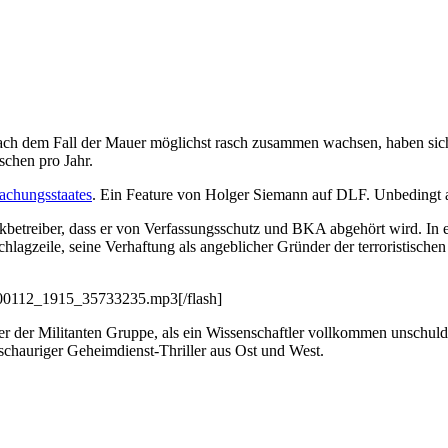
ch dem Fall der Mauer möglichst rasch zusammen wachsen, haben sic
chen pro Jahr.
achungsstaates
. Ein Feature von Holger Siemann auf DLF. Unbedingt a
betreiber, dass er von Verfassungsschutz und BKA abgehört wird. In ei
chlagzeile, seine Verhaftung als angeblicher Gründer der terroristische
0100112_1915_35733235.mp3[/flash]
r der Militanten Gruppe, als ein Wissenschaftler vollkommen unschul
schauriger Geheimdienst-Thriller aus Ost und West.