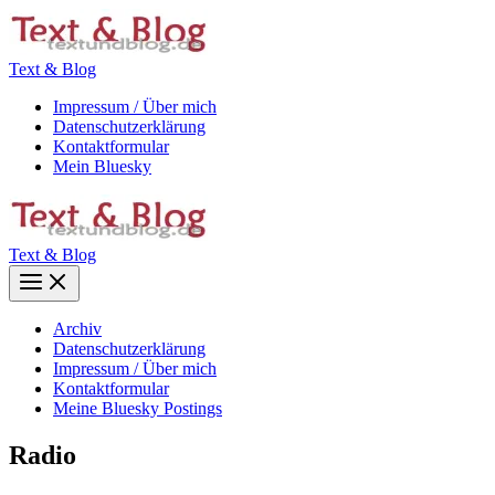
Zum
Inhalt
springen
Text & Blog
Impressum / Über mich
Datenschutzerklärung
Kontaktformular
Mein Bluesky
Text & Blog
Main
Menu
Archiv
Datenschutzerklärung
Impressum / Über mich
Kontaktformular
Meine Bluesky Postings
Radio