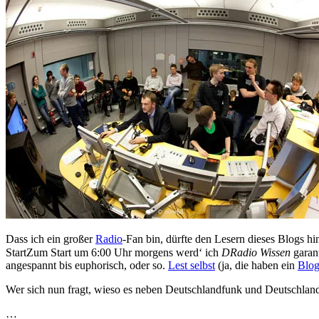
Dass ich ein großer
Radio
-Fan bin, dürfte den Lesern dieses Blogs h
Start
Zum Start um 6:00 Uhr morgens werd‘ ich
DRadio Wissen
garant
angespannt bis euphorisch, oder so.
Lest selbst
(ja, die haben ein
Blo
Wer sich nun fragt, wieso es neben Deutschlandfunk und Deutschlan
…