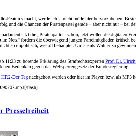
-Features macht, werde ich ja nicht müde hier hervorzuheben. Bestes 
folg und die Chancen der Piratenpartei gerade – aber nicht nur – bei d
arlament sitzt die „Piratenpartei“ schon, jetzt wollen die digitalen Fre
 im Netz“ fordern die überwiegend jungen Parteimitglieder, kritisch b
 nicht so unpolitisch, wie oft behauptet. Um sie als Wähler zu gewinnen
 ab 11:23 zu hörende Erklärung des Strafrechtsexperten
Prof. Dr. Ulrich
chtlichen Bedenken gegen das Websperrengesetz der Bundesregierung.
n
HR2-Der Tag
nachgehört werden oder hier im Player, bzw. als MP3 h
0090707.mp3[/flash]
 Pressefreiheit