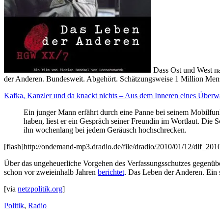
Dass Ost und West na
der Anderen. Bundesweit. Abgehört. Schätzungsweise 1 Million Mens
Kafka, Kanzler und da knackt nichts – Aus dem Inneren eines Überw
Ein junger Mann erfährt durch eine Panne bei seinem Mobilfunk
haben, liest er ein Gespräch seiner Freundin im Wortlaut. Die S
ihn wochenlang bei jedem Geräusch hochschrecken.
[flash]http://ondemand-mp3.dradio.de/file/dradio/2010/01/12/dlf_2
Über das ungeheuerliche Vorgehen des Verfassungsschutzes gegenübe
schon vor zweieinhalb Jahren
berichtet
. Das Leben der Anderen. Ein 
[via
netzpolitik.org
]
Politik
,
Radio