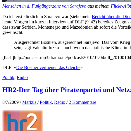
Menschen in d. Fußgängerzone von Sarajevo
aus meinem
Flickr-Al
Da ich erst kürzlich in Sarajevo war (siehe mein
Bericht über die Dien
heute Morgen im kurzen Interview auf DLF (9″43) beredtes Zeugnis da
dass zwar Serbien, Montenegro und Mazedonien ab sofort die Vorteil
gewünscht.
Ausgerechnet Bosnien, ausgerechnet Sarajevo: Das vom Krieg in
sein, sagt Valentin Inzko – auch wenn das politische Klima im L
[flash]http://podcast-mp3.dradio.de/podcast/2010/01/04/dlf_201001
DLF: «
Die Bosnier verdienen das Gleiche
»
Politik
,
Radio
HR2-Der Tag über Piratenpartei und Netz
8/7/2009
/
Markus
/
Politik
,
Radio
/
2 Kommentare