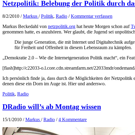
Netzpolitik: Belebung der Politik durch d
8/2/2010
/
Markus
/
Politik
,
Radio
/
Kommentar verfassen
Markus Beckedahl von
netzpolitik.org
hat heute Morgen schon auf
Tw
genommen hatte, es anzuhören. Wer glaubt, die Jugend sei unpolitisch
Die junge Generation, die mit Internet und Digitaltechnik aufg
für Freiheit und Offenheit in diesem Lebensraum zu kämpfen.
„Demokratie 2.0 – Wie die Internetgeneration Politik macht“, ein Fea
[flash]http://c22033-o.l.core.cdn.streamfarm.net/22033mdr/onde
Ich persönlich finde ja, dass durch die Möglichkeiten der Netzpolitik
denen diese ein Dorn im Auge ist. Hier und anderswo.
Politik
,
Radio
DRadio will’s ab Montag wissen
15/1/2010
/
Markus
/
Radio
/
4 Kommentare