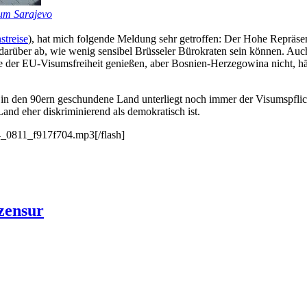
bum Sarajevo
streise
), hat mich folgende Meldung sehr getroffen: Der Hohe Repräsen
rüber ab, wie wenig sensibel Brüsseler Bürokraten sein können. Auch 
e der EU-Visumsfreiheit genießen, aber Bosnien-Herzegowina nicht, hä
 den 90ern geschundene Land unterliegt noch immer der Visumspflicht 
and eher diskriminierend als demokratisch ist.
04_0811_f917f704.mp3[/flash]
zensur