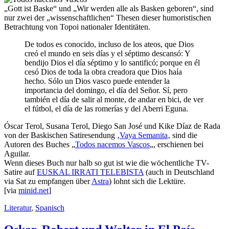
„Gott ist Baske“ und „Wir werden alle als Basken geboren“, sind
nur zwei der „wissenschaftlichen“ Thesen dieser humoristischen
Betrachtung von Topoi nationaler Identitäten.
De todos es conocido, incluso de los ateos, que Dios
creó el mundo en seis días y el séptimo descansó: Y
bendijo Dios el día séptimo y lo santificó; porque en él
cesó Dios de toda la obra creadora que Dios haía
hecho. Sólo un Dios vasco puede entender la
importancia del domingo, el día del Señor. Sí, pero
también el día de salir al monte, de andar en bici, de ver
el fútbol, el día de las romerías y del Aberri Eguna.
Óscar Terol, Susana Terol, Diego San José und Kike Díaz de Rada
von der Baskischen Satiresendung ‚
Vaya Semanita
‚ sind die
Autoren des Buches „
Todos nacemos Vascos
„, erschienen bei
Aguilar.
Wenn dieses Buch nur halb so gut ist wie die wöchentliche TV-
Satire auf
EUSKAL IRRATI TELEBISTA
(auch in Deutschland
via Sat zu empfangen über
Astra
) lohnt sich die Lektüre.
[via
minid.net
]
Literatur
,
Spanisch