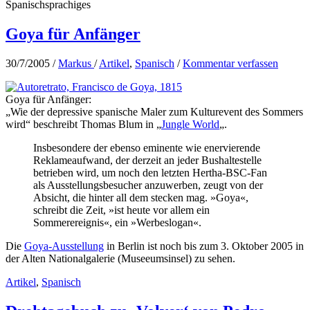
Spanischsprachiges
Goya für Anfänger
30/7/2005
/
Markus
/
Artikel
,
Spanisch
/
Kommentar verfassen
Goya für Anfänger:
„Wie der depressive spanische Maler zum Kulturevent des Sommers
wird“ beschreibt Thomas Blum in „
Jungle World
„.
Insbesondere der ebenso eminente wie enervierende
Reklameaufwand, der derzeit an jeder Bushaltestelle
betrieben wird, um noch den letzten Hertha-BSC-Fan
als Ausstellungsbesucher anzuwerben, zeugt von der
Absicht, die hinter all dem stecken mag. »Goya«,
schreibt die Zeit, »ist heute vor allem ein
Sommerereignis«, ein »Werbeslogan«.
Die
Goya-Ausstellung
in Berlin ist noch bis zum 3. Oktober 2005 in
der Alten Nationalgalerie (Museeumsinsel) zu sehen.
Artikel
,
Spanisch