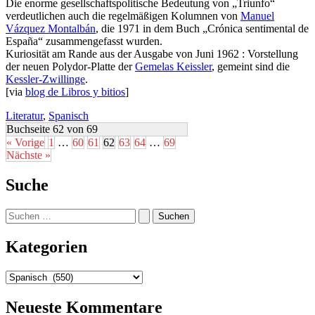
Die enorme gesellschaftspolitische Bedeutung von „Triunfo“
verdeutlichen auch die regelmäßigen Kolumnen von
Manuel
Vázquez Montalbán
, die 1971 in dem Buch „Crónica sentimental de
España“ zusammengefasst wurden.
Kuriosität am Rande aus der Ausgabe von Juni 1962 : Vorstellung
der neuen Polydor-Platte der
Gemelas Keissler
, gemeint sind die
Kessler-Zwillinge
.
[via
blog de Libros y bitios
]
Literatur
,
Spanisch
Buchseite 62 von 69
« Vorige
1
…
60
61
62
63
64
…
69
Nächste »
Suche
Suchen
nach:
Kategorien
Kategorien
Neueste Kommentare