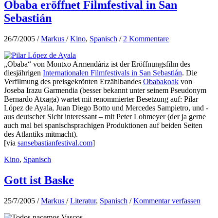
Obaba eröffnet Filmfestival in San
Sebastián
26/7/2005
/
Markus
/
Kino
,
Spanisch
/
2 Kommentare
„Obaba“ von Montxo Armendáriz ist der Eröffnungsfilm des
diesjährigen
Internationalen Filmfestivals in San Sebastián
. Die
Verfilmung des preisgekrönten Erzählbandes
Obabakoak
von
Joseba Irazu Garmendia (besser bekannt unter seinem Pseudonym
Bernardo Atxaga) wartet mit renommierter Besetzung auf: Pilar
López de Ayala, Juan Diego Botto und Mercedes Sampietro, und -
aus deutscher Sicht interessant – mit Peter Lohmeyer (der ja gerne
auch mal bei spanischsprachigen Produktionen auf beiden Seiten
des Atlantiks mitmacht).
[via
sansebastianfestival.com
]
Kino
,
Spanisch
Gott ist Baske
25/7/2005
/
Markus
/
Literatur
,
Spanisch
/
Kommentar verfassen