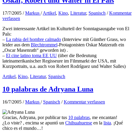
Oskar, Robert und Walter in El País
17/7/2005
/
Markus
/
Artikel
,
Kino
,
Literatur
,
Spanisch
/
Kommentar
verfassen
Zwei interessante Artikel im Kulturteil der Sonntagsausgabe von El
País:
–
La rabia del hombre calmado
(Interview mit Günther Grass, wo
leider aus dem
Blechtrommel
-Protagonisten Oskar Matzerath ein
„Oscar Masenrath“ geworden ist) .
–
El cine latino toma EE UU
(über die Bedeutung
lateinamerikanischer Regisseure im Filmmarkt der USA, mit
Kurzportraits, u.a. auch von Robert Rodríguez und Walter Salles)
Artikel
,
Kino
,
Literatur
,
Spanisch
10 palabras de Adryana Luna
16/7/2005
/
Markus
/
Spanisch
/
Kommentar verfassen
Gracias, Adryana, por publicar tus
10 palabras
, me encantan!
¿Lo viste? , encima se apuntó un
Chihuahuense
en la
lista
. ¡Qué
chico es el mundo…!