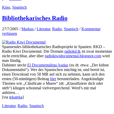
Kino
,
Spanisch
Bibliothekarisches Radio
27/7/2005
/
Markus
/
Literatur
,
Radio
,
Spanisch
/
Kommentar
verfassen
Spannendes bibliothekarisches Radioprojekt in Spanien: RKD –
Radio Kiwi Documental. Die Domain
radiokd.tk
ist zwar momentan
nicht erreichbar, aber über
radiokiwidocumental.blogspot.com
wird
man fündig.
Dahinter steckt
El Documentalista Audaz
(zu dt. etwa: „Der kühne
Dokumentalist“). Wer des Spanischen mächtig ist, und bereit ist,
einen Download von 58 MB auf sich zu nehmen, kann sich den
ersten (50-minütigen) Beitrag
hier
herunterladen. Angekündigte
Themen wie „Clásificate o Muere“ (dt: „Klassifiziere dich oder
stirb“) klingen schonmal vielversprechend. Werd’s mir mal
anhören…
[via
tekateka
]
Literatur
,
Radio
,
Spanisch