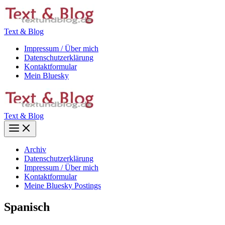
Zum
Inhalt
springen
Text & Blog
Impressum / Über mich
Datenschutzerklärung
Kontaktformular
Mein Bluesky
Text & Blog
Main
Menu
Archiv
Datenschutzerklärung
Impressum / Über mich
Kontaktformular
Meine Bluesky Postings
Spanisch