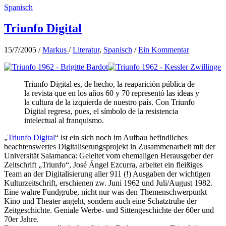
Spanisch
Triunfo Digital
15/7/2005
/
Markus
/
Literatur
,
Spanisch
/
Ein Kommentar
Triunfo Digital es, de hecho, la reaparición pública de
la revista que en los años 60 y 70 representó las ideas y
la cultura de la izquierda de nuestro país. Con Triunfo
Digital regresa, pues, el símbolo de la resistencia
intelectual al franquismo.
„
Triunfo Digital
“ ist ein sich noch im Aufbau befindliches
beachtenswertes Digitaliserungsprojekt in Zusammenarbeit mit der
Universität Salamanca: Geleitet vom ehemaligen Herausgeber der
Zeitschrift „Triunfo“, José Ángel Ezcurra, arbeitet ein fleißiges
Team an der Digitalisierung aller 911 (!) Ausgaben der wichtigen
Kulturzeitschrift, erschienen zw. Juni 1962 und Juli/August 1982.
Eine wahre Fundgrube, nicht nur was den Themenschwerpunkt
Kino und Theater angeht, sondern auch eine Schatztruhe der
Zeitgeschichte. Geniale Werbe- und Sittengeschichte der 60er und
70er Jahre.