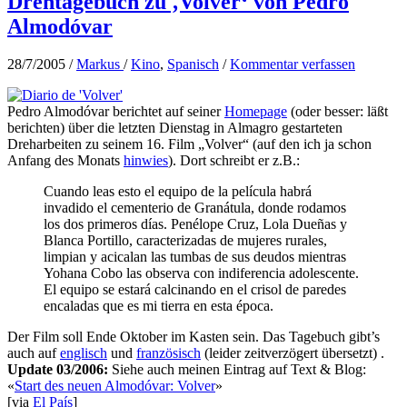
Drehtagebuch zu ‚Volver‘ von Pedro
Almodóvar
28/7/2005
/
Markus
/
Kino
,
Spanisch
/
Kommentar verfassen
Pedro Almodóvar berichtet auf seiner
Homepage
(oder besser: läßt
berichten) über die letzten Dienstag in Almagro gestarteten
Dreharbeiten zu seinem 16. Film „Volver“ (auf den ich ja schon
Anfang des Monats
hinwies
). Dort schreibt er z.B.:
Cuando leas esto el equipo de la película habrá
invadido el cementerio de Granátula, donde rodamos
los dos primeros días. Penélope Cruz, Lola Dueñas y
Blanca Portillo, caracterizadas de mujeres rurales,
limpian y acicalan las tumbas de sus deudos mientras
Yohana Cobo las observa con indiferencia adolescente.
El equipo se estará calcinando en el crisol de paredes
encaladas que es mi tierra en esta época.
Der Film soll Ende Oktober im Kasten sein. Das Tagebuch gibt’s
auch auf
englisch
und
französisch
(leider zeitverzögert übersetzt) .
Update 03/2006:
Siehe auch meinen Eintrag auf Text & Blog:
«
Start des neuen Almodóvar: Volver
»
[via
El País
]