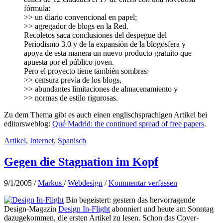
fórmula:
>> un diario convencional en papel;
>> agregador de blogs en la Red.
Recoletos saca conclusiones del despegue del
Periodismo 3.0 y de la expansión de la blogosfera y
apoya de esta manera un nuevo producto gratuito que
apuesta por el público joven.
Pero el proyecto tiene también sombras:
>> censura previa de los blogs,
>> abundantes limitaciones de almacenamiento y
>> normas de estilo rigurosas.
Zu dem Thema gibt es auch einen englischsprachigen Artikel bei
editorsweblog:
Qué Madrid: the continued spread of free papers
.
Artikel
,
Internet
,
Spanisch
Gegen die Stagnation im Kopf
9/1/2005
/
Markus
/
Webdesign
/
Kommentar verfassen
Bin begeistert: gestern das hervorragende
Design-Magazin
Design In-Flight
abonniert und heute am Sonntag
dazugekommen, die ersten Artikel zu lesen. Schon das Cover-