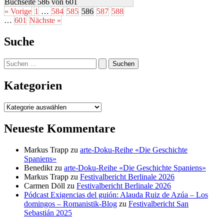
Buchseite 586 von 601
« Vorige
1
…
584
585
586
587
588
…
601
Nächste »
Suche
Suchen
nach:
Kategorien
Kategorien
Neueste Kommentare
Markus Trapp
zu
arte-Doku-Reihe «Die Geschichte
Spaniens»
Benedikt
zu
arte-Doku-Reihe «Die Geschichte Spaniens»
Markus Trapp
zu
Festivalbericht Berlinale 2026
Carmen Döll
zu
Festivalbericht Berlinale 2026
Pódcast Exigencias del guión: Alauda Ruiz de Azúa – Los
domingos – Romanistik-Blog
zu
Festivalbericht San
Sebastián 2025