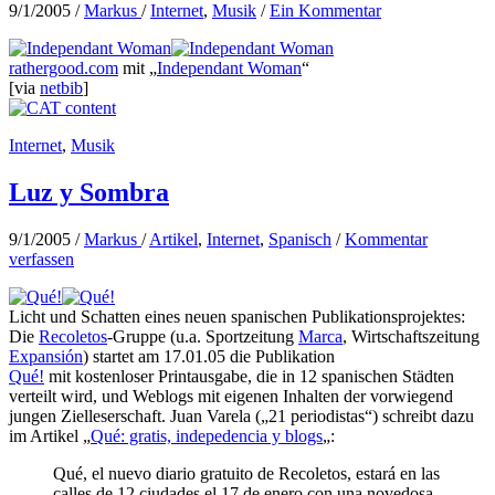
9/1/2005
/
Markus
/
Internet
,
Musik
/
Ein Kommentar
rathergood.com
mit „
Independant Woman
“
[via
netbib
]
Internet
,
Musik
Luz y Sombra
9/1/2005
/
Markus
/
Artikel
,
Internet
,
Spanisch
/
Kommentar
verfassen
Licht und Schatten eines neuen spanischen Publikationsprojektes:
Die
Recoletos
-Gruppe (u.a. Sportzeitung
Marca
, Wirtschaftszeitung
Expansión
) startet am 17.01.05 die Publikation
Qué!
mit kostenloser Printausgabe, die in 12 spanischen Städten
verteilt wird, und Weblogs mit eigenen Inhalten der vorwiegend
jungen Zielleserschaft. Juan Varela („21 periodistas“) schreibt dazu
im Artikel „
Qué: gratis, indepedencia y blogs
„:
Qué, el nuevo diario gratuito de Recoletos, estará en las
calles de 12 ciudades el 17 de enero con una novedosa