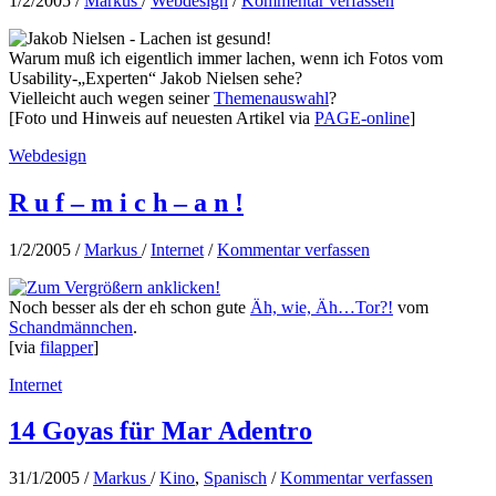
1/2/2005
/
Markus
/
Webdesign
/
Kommentar verfassen
Warum muß ich eigentlich immer lachen, wenn ich Fotos vom
Usability-„Experten“ Jakob Nielsen sehe?
Vielleicht auch wegen seiner
Themenauswahl
?
[Foto und Hinweis auf neuesten Artikel via
PAGE-online
]
Webdesign
R u f – m i c h – a n !
1/2/2005
/
Markus
/
Internet
/
Kommentar verfassen
Noch besser als der eh schon gute
Äh, wie, Äh…Tor?!
vom
Schandmännchen
.
[via
filapper
]
Internet
14 Goyas für Mar Adentro
31/1/2005
/
Markus
/
Kino
,
Spanisch
/
Kommentar verfassen