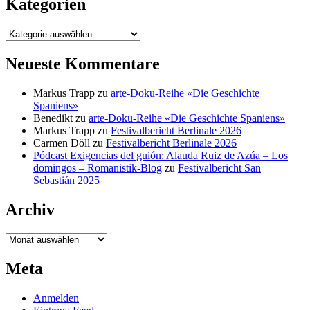
Kategorien
Kategorien
Neueste Kommentare
Markus Trapp
zu
arte-Doku-Reihe «Die Geschichte
Spaniens»
Benedikt
zu
arte-Doku-Reihe «Die Geschichte Spaniens»
Markus Trapp
zu
Festivalbericht Berlinale 2026
Carmen Döll
zu
Festivalbericht Berlinale 2026
Pódcast Exigencias del guión: Alauda Ruiz de Azúa – Los
domingos – Romanistik-Blog
zu
Festivalbericht San
Sebastián 2025
Archiv
Archiv
Meta
Anmelden