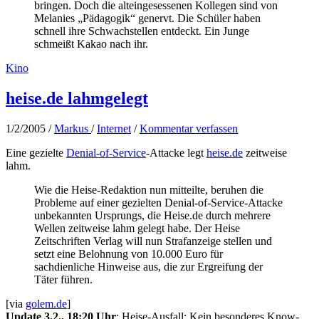
bringen. Doch die alteingesessenen Kollegen sind von
Melanies „Pädagogik“ genervt. Die Schüler haben
schnell ihre Schwachstellen entdeckt. Ein Junge
schmeißt Kakao nach ihr.
Kino
heise.de lahmgelegt
1/2/2005
/
Markus
/
Internet
/
Kommentar verfassen
Eine gezielte
Denial-of-Service
-Attacke legt
heise.de
zeitweise
lahm.
Wie die Heise-Redaktion nun mitteilte, beruhen die
Probleme auf einer gezielten Denial-of-Service-Attacke
unbekannten Ursprungs, die Heise.de durch mehrere
Wellen zeitweise lahm gelegt habe. Der Heise
Zeitschriften Verlag will nun Strafanzeige stellen und
setzt eine Belohnung von 10.000 Euro für
sachdienliche Hinweise aus, die zur Ergreifung der
Täter führen.
[via
golem.de
]
Update 3.2., 18:20 Uhr
: Heise-Ausfall: Kein besonderes Know-