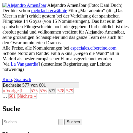
Alejandro Amenábar (Foto: Dani Duch)
Der hier schon
mehrfach erwähnte
Film „Mar adentro“ (dt: „Das
Meer in mir“) erhielt gestern bei der Verleihung der spanischen
Filmpreise 14 Goyas (von 15 Nominierungen). Das hat es in der
spanischen Filmgeschichte noch nie gegeben. Und natürlich ist dies
absolut genial und vollkommen verdient für Alejandro Amenábar,
seine großartigen Schauspieler und das ganze Team des auch für
den Oscar nominierten Dramas.
Alle Preise, alle Nominierungen bei
especiales.cibercine.com
.
Schöne Notiz am Rande: Fatih Akins „Gegen die Wand“ ist in
Madrid als bester europäischer Film ausgezeichnet worden.
[via
La Vanguardia
] (kostenlose Registrierung zur Lektüre
notwendig)
Kino
,
Spanisch
Buchseite 577 von 601
« Vorige
1
…
575
576
577
578
579
…
601
Nächste »
Suche
Suchen
nach: