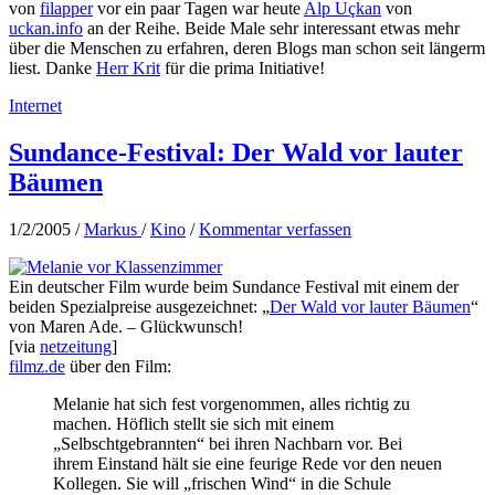
von
filapper
vor ein paar Tagen war heute
Alp Uçkan
von
uckan.info
an der Reihe. Beide Male sehr interessant etwas mehr
über die Menschen zu erfahren, deren Blogs man schon seit längerm
liest. Danke
Herr Krit
für die prima Initiative!
Internet
Sundance-Festival: Der Wald vor lauter
Bäumen
1/2/2005
/
Markus
/
Kino
/
Kommentar verfassen
Ein deutscher Film wurde beim Sundance Festival mit einem der
beiden Spezialpreise ausgezeichnet: „
Der Wald vor lauter Bäumen
“
von Maren Ade. – Glückwunsch!
[via
netzeitung
]
filmz.de
über den Film:
Melanie hat sich fest vorgenommen, alles richtig zu
machen. Höflich stellt sie sich mit einem
„Selbschtgebrannten“ bei ihren Nachbarn vor. Bei
ihrem Einstand hält sie eine feurige Rede vor den neuen
Kollegen. Sie will „frischen Wind“ in die Schule