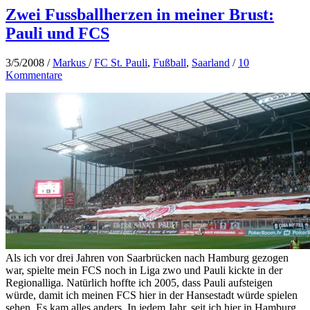
Zwei Fussballherzen in meiner Brust:
Pauli und FCS
3/5/2008
/
Markus
/
FC St. Pauli
,
Fußball
,
Saarland
/
10
Kommentare
Als ich vor drei Jahren von Saarbrücken nach Hamburg gezogen
war, spielte mein FCS noch in Liga zwo und Pauli kickte in der
Regionalliga. Natürlich hoffte ich 2005, dass Pauli aufsteigen
würde, damit ich meinen FCS hier in der Hansestadt würde spielen
sehen. Es kam alles anders. In jedem Jahr, seit ich hier in Hamburg