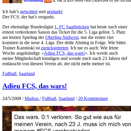
Ich hab’s
getwittert
und
geplurkt
:
Der FCS, der hat’s vergurkt.
Der ehemalige Bundesligist
1. FC Saarbrücken
hat heute nach einer
erneut verkorksten Saison das Ticket für die 5. Liga gelöst. 5. Platz
am letzten Spieltag der
Oberliga Südwest
, nur die ersten vier
kommen in die neue 4. Liga. Der dritte Abstieg in Folge. Wie bitter.
Trainer Kaminski ist
zurückgetreten
. Ich tue es auch: Wie letzte
Woche angekündigt: «
Adieu FCS, das wars!
». Ich werde auch
meine Mitgliedschaft kündigen und wende mich nach 23 Jahren tief
enttäuscht von diesem Verein ab, der nicht mehr meiner ist.
Fußball
,
Saarland
Adieu FCS, das wars!
24/5/2008
/
Markus
/
Fußball
,
Saarland
/
20 Kommentare