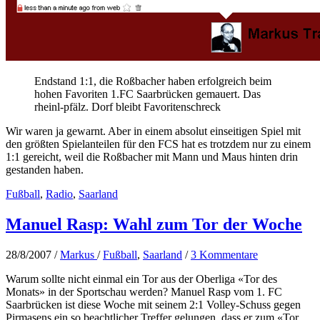
Endstand 1:1, die Roßbacher haben erfolgreich beim
hohen Favoriten 1.FC Saarbrücken gemauert. Das
rheinl-pfälz. Dorf bleibt Favoritenschreck
Wir waren ja gewarnt. Aber in einem absolut einseitigen Spiel mit
den größten Spielanteilen für den FCS hat es trotzdem nur zu einem
1:1 gereicht, weil die Roßbacher mit Mann und Maus hinten drin
gestanden haben.
Fußball
,
Radio
,
Saarland
Manuel Rasp: Wahl zum Tor der Woche
28/8/2007
/
Markus
/
Fußball
,
Saarland
/
3 Kommentare
Warum sollte nicht einmal ein Tor aus der Oberliga «Tor des
Monats» in der Sportschau werden? Manuel Rasp vom 1. FC
Saarbrücken ist diese Woche mit seinem 2:1 Volley-Schuss gegen
Pirmasens ein so beachtlicher Treffer gelungen, dass er zum «Tor