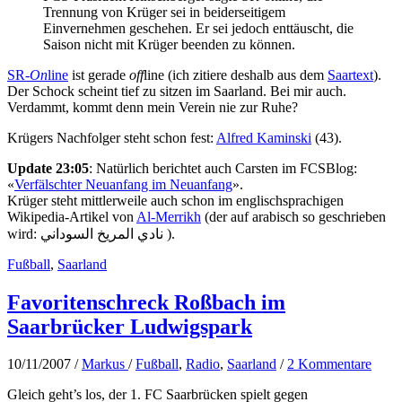
Trennung von Krüger sei in beiderseitigem
Einvernehmen geschehen. Er sei jedoch enttäuscht, die
Saison nicht mit Krüger beenden zu können.
SR-
On
line
ist gerade
off
line (ich zitiere deshalb aus dem
Saartext
).
Der Schock scheint tief zu sitzen im Saarland. Bei mir auch.
Verdammt, kommt denn mein Verein nie zur Ruhe?
Krügers Nachfolger steht schon fest:
Alfred Kaminski
(43).
Update 23:05
: Natürlich berichtet auch Carsten im FCSBlog:
«
Verfälschter Neuanfang im Neuanfang
».
Krüger steht mittlerweile auch schon im englischsprachigen
Wikipedia-Artikel von
Al-Merrikh
(der auf arabisch so geschrieben
wird: نادي المريخ السوداني ).
Fußball
,
Saarland
Favoritenschreck Roßbach im
Saarbrücker Ludwigspark
10/11/2007
/
Markus
/
Fußball
,
Radio
,
Saarland
/
2 Kommentare
Gleich geht’s los, der 1. FC Saarbrücken spielt gegen