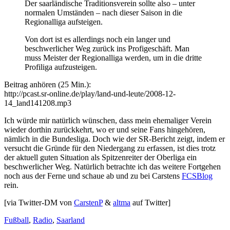
Der saarländische Traditionsverein sollte also – unter
normalen Umständen – nach dieser Saison in die
Regionalliga aufsteigen.
Von dort ist es allerdings noch ein langer und
beschwerlicher Weg zurück ins Profigeschäft. Man
muss Meister der Regionalliga werden, um in die dritte
Profiliga aufzusteigen.
Beitrag anhören (25 Min.):
http://pcast.sr-online.de/play/land-und-leute/2008-12-
14_land141208.mp3
Ich würde mir natürlich wünschen, dass mein ehemaliger Verein
wieder dorthin zurückkehrt, wo er und seine Fans hingehören,
nämlich in die Bundesliga. Doch wie der SR-Bericht zeigt, indem er
versucht die Gründe für den Niedergang zu erfassen, ist dies trotz
der aktuell guten Situation als Spitzenreiter der Oberliga ein
beschwerlicher Weg. Natürlich betrachte ich das weitere Fortgehen
noch aus der Ferne und schaue ab und zu bei Carstens
FCSBlog
rein.
[via Twitter-DM von
CarstenP
&
altma
auf Twitter]
Fußball
,
Radio
,
Saarland