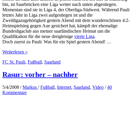
bin, ist Saarbrücken eine Liga weiter nach unten abgestiegen.
Momentan sind sie in Liga 4, der Oberliga-Südwest. Während Pauli
letztes Jahr in Liga zwei aufgestiegen ist und die
Zweitligazugehörigkeit gestern Abend mit dem wunderschönen 4:2-
Heimspielsieg gegen Aue gesichert hat, kämpft der ehemalige
Bundesligaclub aus meiner saarländischen Heimat um die
Qualifikation für die neue dreigleisige
vierte Liga
.
Doch zuerst zu Pauli: Was für ein Spiel gestern Abend! …
Zwei
Weiterlesen »
Fussballherzen
FC St. Pauli
,
Fußball
,
Saarland
in
meiner
Brust:
Rasur: vorher – nachher
Pauli
und
5/4/2008
/
Markus
/
Fußball
,
Internet
,
Saarland
,
Video
/
40
FCS
Kommentare