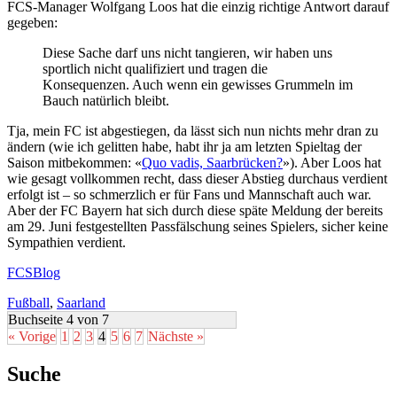
FCS-Manager Wolfgang Loos hat die einzig richtige Antwort darauf
gegeben:
Diese Sache darf uns nicht tangieren, wir haben uns
sportlich nicht qualifiziert und tragen die
Konsequenzen. Auch wenn ein gewisses Grummeln im
Bauch natürlich bleibt.
Tja, mein FC ist abgestiegen, da lässt sich nun nichts mehr dran zu
ändern (wie ich gelitten habe, habt ihr ja am letzten Spieltag der
Saison mitbekommen: «
Quo vadis, Saarbrücken?
»). Aber Loos hat
wie gesagt vollkommen recht, dass dieser Abstieg durchaus verdient
erfolgt ist – so schmerzlich er für Fans und Mannschaft auch war.
Aber der FC Bayern hat sich durch diese späte Meldung der bereits
am 29. Juni festgestellten Passfälschung seines Spielers, sicher keine
Sympathien verdient.
FCSBlog
Fußball
,
Saarland
Buchseite 4 von 7
« Vorige
1
2
3
4
5
6
7
Nächste »
Suche