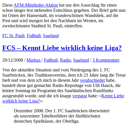
Diese
AFM-Mitglieder-Aktion
hat nur den Ausschlag für einen
schon länger fest stehenden Entschluss gegeben. Der Brief geht nun
im Osten der Hansestadt, im wunderschönen Wandsbek, auf die
Post und wird morgen bei den Nachbarn im Westen, im
zweitschönsten Stadtteil St. Pauli, eintreffen.
FC St. Pauli
,
Fußball
,
Saarland
FCS – Kennt Liebe wirklich keine Liga?
20/12/2008
/
Markus
/
Fußball
,
Radio
,
Saarland
/
3 Kommentare
Von der aktuellen Situation und vom Niedergang des 1. FC
Saarbrücken, des Traditionsvereins, dem ich 23 Jahre lang die Treue
hielt und von dem ich mich in diesem Jahr
verabschiedet
habe,
handelt diese gut gemachte Radio-Reportage von Ulli Hauck, die
letzten Sonntag im Programm des Saarländischen Rundfunks
ausgestrahlt wurde, und die ich knapp
verpasst
hatte: «
Kennt Liebe
wirklich keine Liga?
»:
Dezember 2008: Der 1. FC Saarbrücken überwintert
als souveräner Tabellenführer der fünfthöchsten
deutschen Spielklasse, der Oberliga.