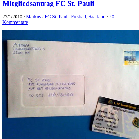
Mitgliedsantrag FC St. Pauli
27/1/2010
/
Markus
/
FC St. Pauli
,
Fußball
,
Saarland
/
20
Kommentare