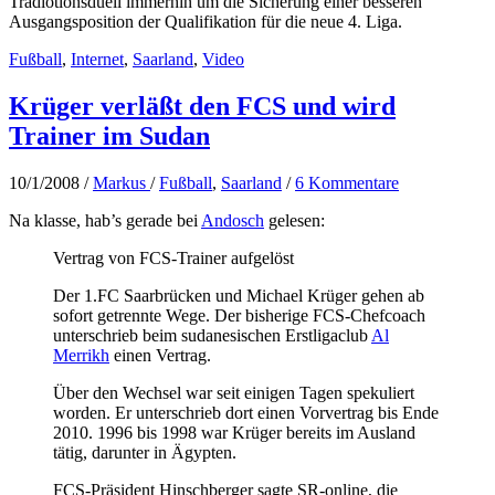
Tradiotionsduell immerhin um die Sicherung einer besseren
Ausgangsposition der Qualifikation für die neue 4. Liga.
Fußball
,
Internet
,
Saarland
,
Video
Krüger verläßt den FCS und wird
Trainer im Sudan
10/1/2008
/
Markus
/
Fußball
,
Saarland
/
6 Kommentare
Na klasse, hab’s gerade bei
Andosch
gelesen:
Vertrag von FCS-Trainer aufgelöst
Der 1.FC Saarbrücken und Michael Krüger gehen ab
sofort getrennte Wege. Der bisherige FCS-Chefcoach
unterschrieb beim sudanesischen Erstligaclub
Al
Merrikh
einen Vertrag.
Über den Wechsel war seit einigen Tagen spekuliert
worden. Er unterschrieb dort einen Vorvertrag bis Ende
2010. 1996 bis 1998 war Krüger bereits im Ausland
tätig, darunter in Ägypten.
FCS-Präsident Hinschberger sagte SR-online, die