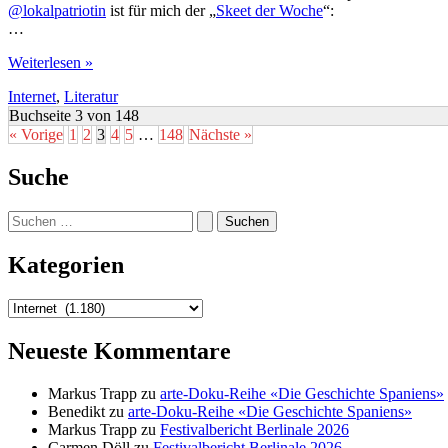
@lokalpatriotin
ist für mich der „
Skeet der Woche
“:
…
Glücksbringer
Weiterlesen »
Internet
,
Literatur
Buchseite 3 von 148
« Vorige
1
2
3
4
5
…
148
Nächste »
Suche
Suchen
nach:
Kategorien
Kategorien
Neueste Kommentare
Markus Trapp
zu
arte-Doku-Reihe «Die Geschichte Spaniens»
Benedikt
zu
arte-Doku-Reihe «Die Geschichte Spaniens»
Markus Trapp
zu
Festivalbericht Berlinale 2026
Carmen Döll
zu
Festivalbericht Berlinale 2026