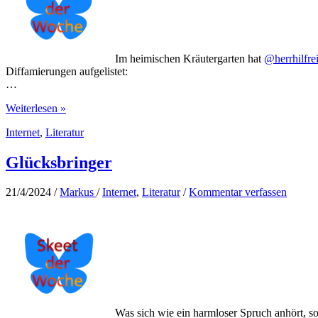
Im heimischen Kräutergarten hat
@herrhilfre
Diffamierungen aufgelistet:
…
Beleidigungen
Weiterlesen »
im
Internet
,
Literatur
Kräutergarten
Glücksbringer
21/4/2024
/
Markus
/
Internet
,
Literatur
/
Kommentar verfassen
Was sich wie ein harmloser Spruch anhört, so