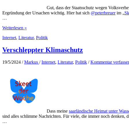
Gut, dass der Staatsschutz wegen Volksverhe
Ergründung der Ursachen wichtig. Hier hat sich
@peterbreuer
im „
Sk
…
Die
Weiterlesen »
Ursachen
Internet
,
Literatur
,
Politik
des
Rassismus
auf
Verschleppter Klimaschutz
Sylt
19/5/2024
/
Markus
/
Internet
,
Literatur
,
Politik
/
Kommentar verfasse
Dass meine
saarländische Heimat unter Wasse
sind alles schlimme Nachrichten. Für viele, die immer noch denken, da
…