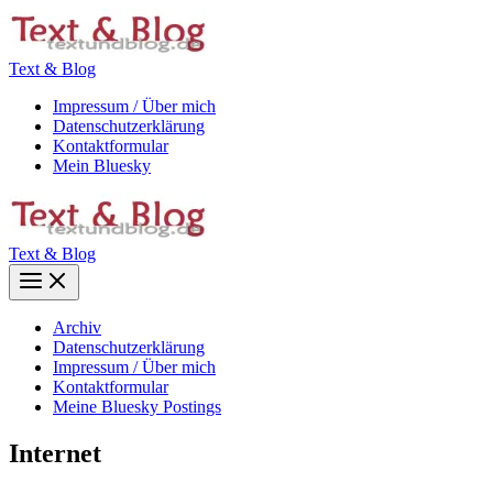
Zum
Inhalt
springen
Text & Blog
Impressum / Über mich
Datenschutzerklärung
Kontaktformular
Mein Bluesky
Text & Blog
Main
Menu
Archiv
Datenschutzerklärung
Impressum / Über mich
Kontaktformular
Meine Bluesky Postings
Internet