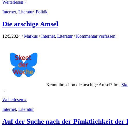
Verschleppter
Weiterlesen »
Klimaschutz
Internet
,
Literatur
,
Politik
Die arschige Amsel
12/5/2024
/
Markus
/
Internet
,
Literatur
/
Kommentar verfassen
Kennt ihr schon die arschige Amsel? Im „
Ske
…
Die
Weiterlesen »
arschige
Internet
,
Literatur
Amsel
Auf der Suche nach der Pünktlichkeit der