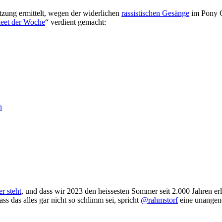
tzung ermittelt, wegen der widerlichen
rassistischen Gesänge
im Pony Cl
eet der Woche
“ verdient gemacht:
n
r steht
, und dass wir 2023 den heissesten Sommer seit 2.000 Jahren e
ss das alles gar nicht so schlimm sei, spricht
@rahmstorf
eine unangene