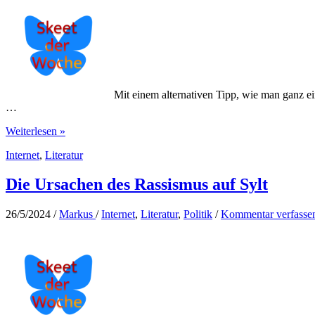
Mit einem alternativen Tipp, wie man ganz 
…
Einfach
Weiterlesen »
reich
Internet
,
Literatur
werden
Die Ursachen des Rassismus auf Sylt
26/5/2024
/
Markus
/
Internet
,
Literatur
,
Politik
/
Kommentar verfasse