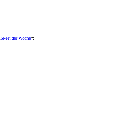
„
Skeet der Woche
“: