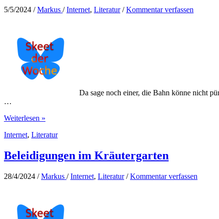
5/5/2024
/
Markus
/
Internet
,
Literatur
/
Kommentar verfassen
Da sage noch einer, die Bahn könne nicht pün
…
Auf
Weiterlesen »
der
Internet
,
Literatur
Suche
nach
der
Beleidigungen im Kräutergarten
Pünktlichkeit
der
28/4/2024
/
Markus
/
Internet
,
Literatur
/
Kommentar verfassen
Bahn