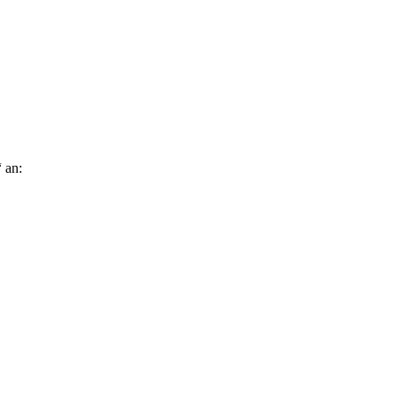
“ an: