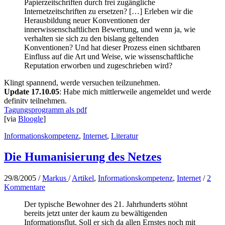
Papierzeitschriften durch frei zugängliche
Internetzeitschriften zu ersetzen? […] Erleben wir die
Herausbildung neuer Konventionen der
innerwissenschaftlichen Bewertung, und wenn ja, wie
verhalten sie sich zu den bislang geltenden
Konventionen? Und hat dieser Prozess einen sichtbaren
Einfluss auf die Art und Weise, wie wissenschaftliche
Reputation erworben und zugeschrieben wird?
Klingt spannend, werde versuchen teilzunehmen.
Update 17.10.05
: Habe mich mittlerweile angemeldet und werde
definitv teilnehmen.
Tagungsprogramm als pdf
[via
Bloogle
]
Informationskompetenz
,
Internet
,
Literatur
Die Humanisierung des Netzes
29/8/2005
/
Markus
/
Artikel
,
Informationskompetenz
,
Internet
/
2
Kommentare
Der typische Bewohner des 21. Jahrhunderts stöhnt
bereits jetzt unter der kaum zu bewältigenden
Informationsflut. Soll er sich da allen Ernstes noch mit