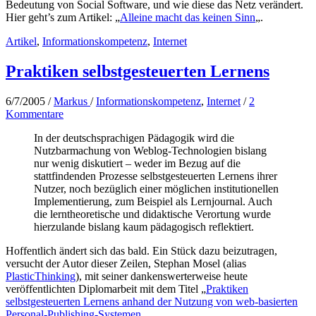
Bedeutung von Social Software, und wie diese das Netz verändert.
Hier geht’s zum Artikel: „
Alleine macht das keinen Sinn
„.
Artikel
,
Informationskompetenz
,
Internet
Praktiken selbstgesteuerten Lernens
6/7/2005
/
Markus
/
Informationskompetenz
,
Internet
/
2
Kommentare
In der deutschsprachigen Pädagogik wird die
Nutzbarmachung von Weblog-Technologien bislang
nur wenig diskutiert – weder im Bezug auf die
stattfindenden Prozesse selbstgesteuerten Lernens ihrer
Nutzer, noch bezüglich einer möglichen institutionellen
Implementierung, zum Beispiel als Lernjournal. Auch
die lerntheoretische und didaktische Verortung wurde
hierzulande bislang kaum pädagogisch reflektiert.
Hoffentlich ändert sich das bald. Ein Stück dazu beizutragen,
versucht der Autor dieser Zeilen, Stephan Mosel (alias
PlasticThinking
), mit seiner dankenswerterweise heute
veröffentlichten Diplomarbeit mit dem Titel „
Praktiken
selbstgesteuerten Lernens anhand der Nutzung von web-basierten
Personal-Publishing-Systemen
„.