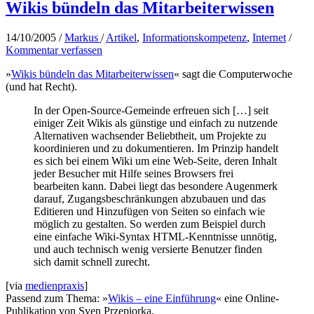
Wikis bündeln das Mitarbeiterwissen
14/10/2005
/
Markus
/
Artikel
,
Informationskompetenz
,
Internet
/
Kommentar verfassen
»
Wikis bündeln das Mitarbeiterwissen
« sagt die Computerwoche
(und hat Recht).
In der Open-Source-Gemeinde erfreuen sich […] seit
einiger Zeit Wikis als günstige und einfach zu nutzende
Alternativen wachsender Beliebtheit, um Projekte zu
koordinieren und zu dokumentieren. Im Prinzip handelt
es sich bei einem Wiki um eine Web-Seite, deren Inhalt
jeder Besucher mit Hilfe seines Browsers frei
bearbeiten kann. Dabei liegt das besondere Augenmerk
darauf, Zugangsbeschränkungen abzubauen und das
Editieren und Hinzufügen von Seiten so einfach wie
möglich zu gestalten. So werden zum Beispiel durch
eine einfache Wiki-Syntax HTML-Kenntnisse unnötig,
und auch technisch wenig versierte Benutzer finden
sich damit schnell zurecht.
[via
medienpraxis
]
Passend zum Thema: »
Wikis – eine Einführung
« eine Online-
Publikation von Sven Przepiorka.