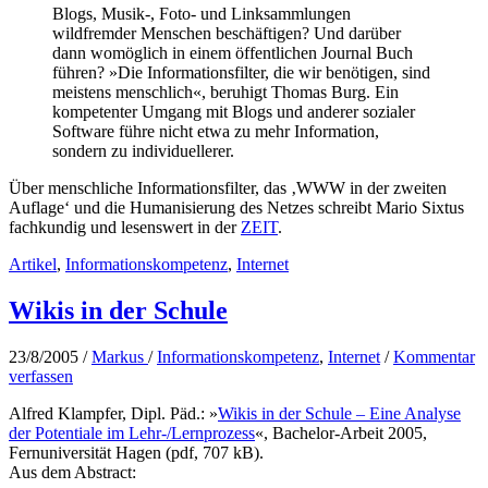
Blogs, Musik-, Foto- und Linksammlungen
wildfremder Menschen beschäftigen? Und darüber
dann womöglich in einem öffentlichen Journal Buch
führen? »Die Informationsfilter, die wir benötigen, sind
meistens menschlich«, beruhigt Thomas Burg. Ein
kompetenter Umgang mit Blogs und anderer sozialer
Software führe nicht etwa zu mehr Information,
sondern zu individuellerer.
Über menschliche Informationsfilter, das ‚WWW in der zweiten
Auflage‘ und die Humanisierung des Netzes schreibt Mario Sixtus
fachkundig und lesenswert in der
ZEIT
.
Artikel
,
Informationskompetenz
,
Internet
Wikis in der Schule
23/8/2005
/
Markus
/
Informationskompetenz
,
Internet
/
Kommentar
verfassen
Alfred Klampfer, Dipl. Päd.: »
Wikis in der Schule – Eine Analyse
der Potentiale im Lehr-/Lernprozess
«, Bachelor-Arbeit 2005,
Fernuniversität Hagen (pdf, 707 kB).
Aus dem Abstract: