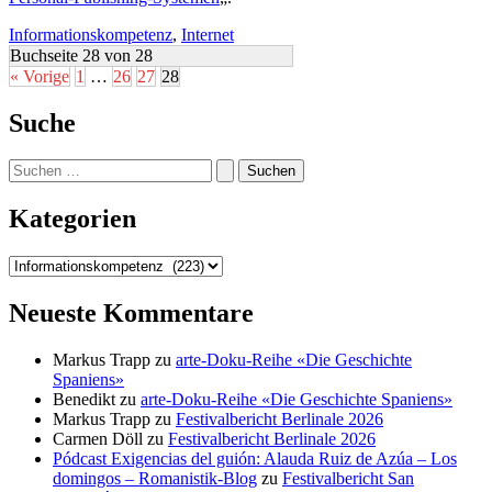
Informationskompetenz
,
Internet
Buchseite 28 von 28
« Vorige
1
…
26
27
28
Suche
Suchen
nach:
Kategorien
Kategorien
Neueste Kommentare
Markus Trapp
zu
arte-Doku-Reihe «Die Geschichte
Spaniens»
Benedikt
zu
arte-Doku-Reihe «Die Geschichte Spaniens»
Markus Trapp
zu
Festivalbericht Berlinale 2026
Carmen Döll
zu
Festivalbericht Berlinale 2026
Pódcast Exigencias del guión: Alauda Ruiz de Azúa – Los
domingos – Romanistik-Blog
zu
Festivalbericht San