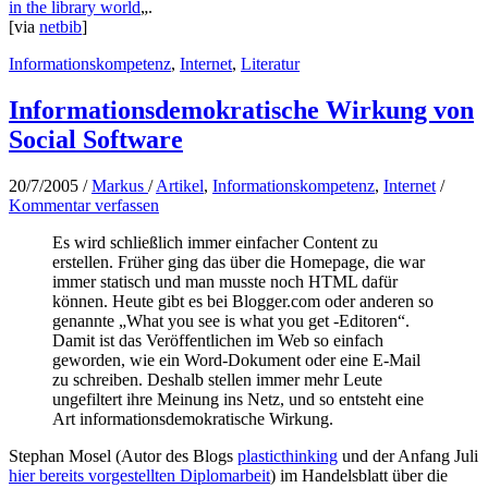
in the library world
„.
[via
netbib
]
Informationskompetenz
,
Internet
,
Literatur
Informationsdemokratische Wirkung von
Social Software
20/7/2005
/
Markus
/
Artikel
,
Informationskompetenz
,
Internet
/
Kommentar verfassen
Es wird schließlich immer einfacher Content zu
erstellen. Früher ging das über die Homepage, die war
immer statisch und man musste noch HTML dafür
können. Heute gibt es bei Blogger.com oder anderen so
genannte „What you see is what you get -Editoren“.
Damit ist das Veröffentlichen im Web so einfach
geworden, wie ein Word-Dokument oder eine E-Mail
zu schreiben. Deshalb stellen immer mehr Leute
ungefiltert ihre Meinung ins Netz, und so entsteht eine
Art informationsdemokratische Wirkung.
Stephan Mosel (Autor des Blogs
plasticthinking
und der Anfang Juli
hier bereits vorgestellten Diplomarbeit
) im Handelsblatt über die