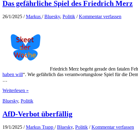
Das gefährliche Spiel des Friedrich Merz
26/1/2025
/
Markus
/
Bluesky
,
Politik
/
Kommentar verfassen
Friedrich Merz begeht gerade den fatalen Fehl
haben will
“. Wie gefährlich das verantwortungslose Spiel für die Dem
…
Das
Weiterlesen »
gefährliche
Bluesky
,
Politik
Spiel
des
Friedrich
AfD-Verbot überfällig
Merz
19/1/2025
/
Markus Trapp
/
Bluesky
,
Politik
/
Kommentar verfassen