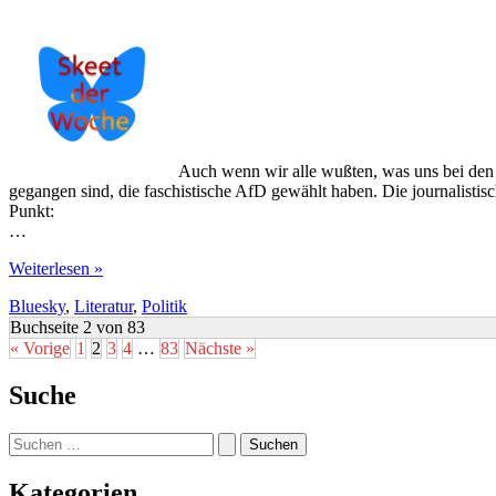
Auch wenn wir alle wußten, was uns bei den W
gegangen sind, die faschistische AfD gewählt haben. Die journalis
Punkt:
…
Beinhart
Weiterlesen »
recherchiert
Bluesky
,
Literatur
,
Politik
Buchseite 2 von 83
« Vorige
1
2
3
4
…
83
Nächste »
Suche
Suchen
nach:
Kategorien