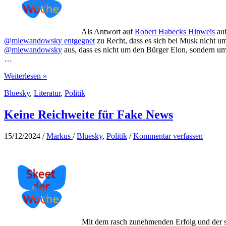
Als Antwort auf
Robert Habecks Hinweis
auf
@mlewandowsky entgegnet
zu Recht, dass es sich bei Musk nicht u
@mlewandowsky
aus, dass es nicht um den Bürger Elon, sondern u
…
Oligarch
Weiterlesen »
Musk
Bluesky
,
Literatur
,
Politik
baut
seine
Diskursmacht
Keine Reichweite für Fake News
aus
15/12/2024
/
Markus
/
Bluesky
,
Politik
/
Kommentar verfassen
Mit dem rasch zunehmenden Erfolg und der s