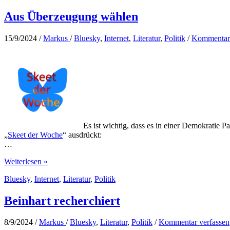
Buddenbohm
Aus Überzeugung wählen
15/9/2024
/
Markus
/
Bluesky
,
Internet
,
Literatur
,
Politik
/
Kommentar 
Es ist wichtig, dass es in einer Demokratie 
„
Skeet der Woche
“ ausdrückt:
…
Aus
Weiterlesen »
Überzeugung
Bluesky
,
Internet
,
Literatur
,
Politik
wählen
Beinhart recherchiert
8/9/2024
/
Markus
/
Bluesky
,
Literatur
,
Politik
/
Kommentar verfassen