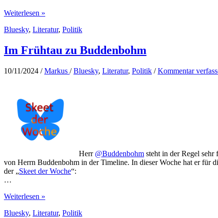
Christian
Weiterlesen »
Lindner:
Bluesky
,
Literatur
,
Politik
Narzissmus
statt
politischer
Im Frühtau zu Buddenbohm
Kultur
10/11/2024
/
Markus
/
Bluesky
,
Literatur
,
Politik
/
Kommentar verfass
Herr
@Buddenbohm
steht in der Regel sehr
von Herrn Buddenbohm in der Timeline. In dieser Woche hat er für d
der „
Skeet der Woche
“:
…
Im
Weiterlesen »
Frühtau
Bluesky
,
Literatur
,
Politik
zu