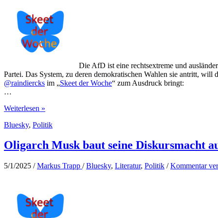
Die AfD ist eine rechtsextreme und ausländer
Partei. Das System, zu deren demokratischen Wahlen sie antritt, will d
@raindiercks
im „
Skeet der Woche
“ zum Ausdruck bringt:
…
AfD-
Weiterlesen »
Verbot
Bluesky
,
Politik
überfällig
Oligarch Musk baut seine Diskursmacht a
5/1/2025
/
Markus Trapp
/
Bluesky
,
Literatur
,
Politik
/
Kommentar ver