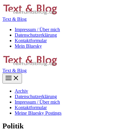
Zum
Inhalt
springen
Text & Blog
Impressum / Über mich
Datenschutzerklärung
Kontaktformular
Mein Bluesky
Text & Blog
Main
Menu
Archiv
Datenschutzerklärung
Impressum / Über mich
Kontaktformular
Meine Bluesky Postings
Politik