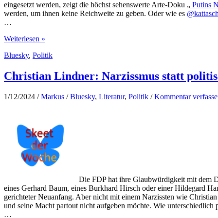
eingesetzt werden, zeigt die höchst sehenswerte Arte-Doku „
Putins 
werden, um ihnen keine Reichweite zu geben. Oder wie es
@kattasch
…
Keine
Weiterlesen »
Reichweite
Bluesky
,
Politik
für
Fake
News
Christian Lindner: Narzissmus statt politi
1/12/2024
/
Markus
/
Bluesky
,
Literatur
,
Politik
/
Kommentar verfasse
Die FDP hat ihre Glaubwürdigkeit mit dem D-
eines Gerhard Baum, eines Burkhard Hirsch oder einer Hildegard Ha
gerichteter Neuanfang. Aber nicht mit einem Narzissten wie Christia
und seine Macht partout nicht aufgeben möchte. Wie unterschiedlich po
…