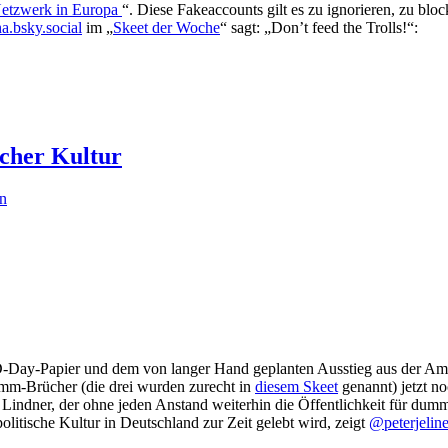
Netzwerk in Europa
“. Diese Fakeaccounts gilt es zu ignorieren, zu bloc
a.bsky.social
im „
Skeet der Woche
“ sagt: „Don’t feed the Trolls!“:
scher Kultur
n
Day-Papier und dem von langer Hand geplanten Ausstieg aus der Ampel 
mm-Brücher (die drei wurden zurecht in
diesem Skeet
genannt) jetzt no
n Lindner, der ohne jeden Anstand weiterhin die Öffentlichkeit für dum
litische Kultur in Deutschland zur Zeit gelebt wird, zeigt
@peterjelin