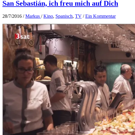
San Sebastián, ich freu mich auf Dich
28/7/2016
/
Markus
/
Kino
,
Spanisch
,
TV
/
Ein Kommentar