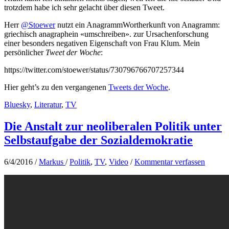
trotzdem habe ich sehr gelacht über diesen Tweet.
Herr
@Stoewer
nutzt ein Anagramm
Wortherkunft von Anagramm:
griechisch anagraphein «umschreiben».
zur Ursachenforschung
einer besonders negativen Eigenschaft von Frau Klum. Mein
persönlicher
Tweet der Woche
:
https://twitter.com/stoewer/status/730796766707257344
Hier geht’s zu den vergangenen
Tweets der Woche
.
Bluesky
,
Literatur
,
TV
Die Anstalt zur neoliberalen Politik unter
Selbstaufgabe der Sozialdemokratie
6/4/2016
/
Markus
/
Politik
,
TV
,
Video
/
Kommentar verfassen