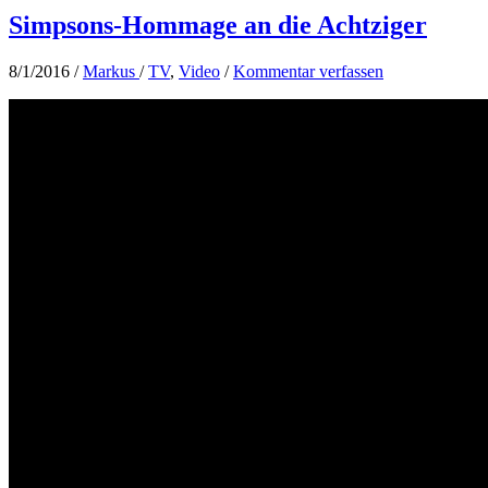
Simpsons-Hommage an die Achtziger
8/1/2016
/
Markus
/
TV
,
Video
/
Kommentar verfassen