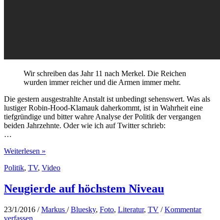
Wir schreiben das Jahr 11 nach Merkel. Die Reichen
wurden immer reicher und die Armen immer mehr.
Die gestern ausgestrahlte Anstalt ist unbedingt sehenswert. Was als
lustiger Robin-Hood-Klamauk daherkommt, ist in Wahrheit eine
tiefgründige und bitter wahre Analyse der Politik der vergangen
beiden Jahrzehnte. Oder wie ich auf Twitter schrieb:
…
Die
Weiterlesen »
Anstalt
Politik
,
TV
,
Video
zur
neoliberalen
Politik
Neugierde auf höchstem Niveau
unter
Selbstaufgabe
23/1/2016
/
Markus
/
Bluesky
,
Foto
,
Literatur
,
TV
/
Kommentar
der
verfassen