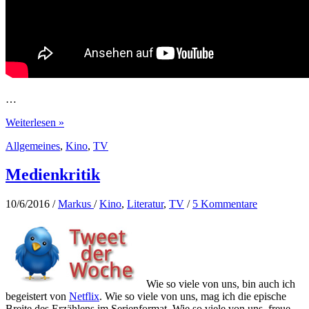
…
Cooked
Weiterlesen »
–
Allgemeines
,
Kino
,
TV
Hommage
von
Michael
Medienkritik
Pollan
ans
10/6/2016
/
Markus
/
Kino
,
Literatur
,
TV
/
5 Kommentare
Kochen
Wie so viele von uns, bin auch ich
begeistert von
Netflix
. Wie so viele von uns, mag ich die epische
Breite des Erzählens im Serienformat. Wie so viele von uns, freue