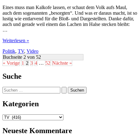
Eines muss man Kalkofe lassen, er schaut dem Volk aufs Maul,
auch dem sogenannten „besorgten“. Und was er daraus macht, ist so
lustig wie entlarvend für die Bloß- und Dargestellten. Danke dafür,
auch und gerade weil einem das Lachen im Halse stecken bleibt:
…
Kalkofe
Weiterlesen »
besorgt’s
Politik
,
TV
,
Video
den
Bürgern
Buchseite 2 von 52
« Vorige
1
2
3
4
…
52
Nächste »
Suche
Suchen
nach:
Kategorien
Kategorien
Neueste Kommentare