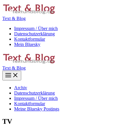
Zum
Inhalt
springen
Text & Blog
Impressum / Über mich
Datenschutzerklärung
Kontaktformular
Mein Bluesky
Text & Blog
Main
Menu
Archiv
Datenschutzerklärung
Impressum / Über mich
Kontaktformular
Meine Bluesky Postings
TV