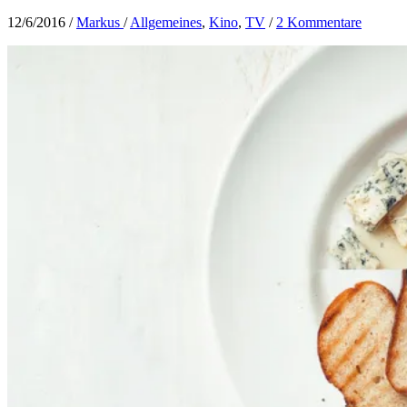
12/6/2016
/
Markus
/
Allgemeines
,
Kino
,
TV
/
2 Kommentare