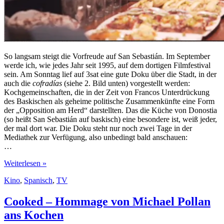
So langsam steigt die Vorfreude auf San Sebastián. Im September
werde ich, wie jedes Jahr seit 1995, auf dem dortigen Filmfestival
sein. Am Sonntag lief auf 3sat eine gute Doku über die Stadt, in der
auch die
cofradías
(siehe 2. Bild unten) vorgestellt werden:
Kochgemeinschaften, die in der Zeit von Francos Unterdrückung
des Baskischen als geheime politische Zusammenkünfte eine Form
der „Opposition am Herd“ darstellten. Das die Küche von Donostia
(so heißt San Sebastián auf baskisch) eine besondere ist, weiß jeder,
der mal dort war. Die Doku steht nur noch zwei Tage in der
Mediathek zur Verfügung, also unbedingt bald anschauen:
…
San
Weiterlesen »
Sebastián,
Kino
,
Spanisch
,
TV
ich
freu
mich
Cooked – Hommage von Michael Pollan
auf
ans Kochen
Dich