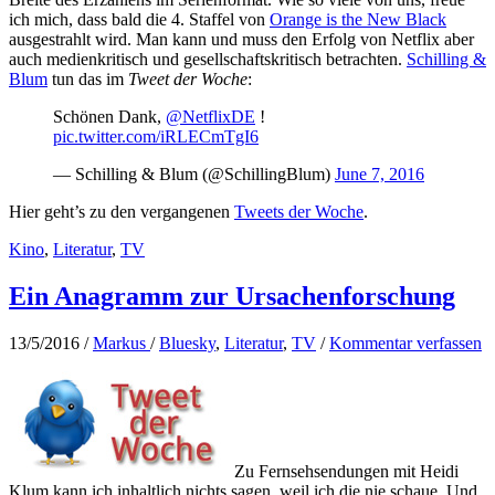
ich mich, dass bald die 4. Staffel von
Orange is the New Black
ausgestrahlt wird. Man kann und muss den Erfolg von Netflix aber
auch medienkritisch und gesellschaftskritisch betrachten.
Schilling &
Blum
tun das im
Tweet der Woche
:
Schönen Dank,
@NetflixDE
!
pic.twitter.com/iRLECmTgI6
— Schilling & Blum (@SchillingBlum)
June 7, 2016
Hier geht’s zu den vergangenen
Tweets der Woche
.
Kino
,
Literatur
,
TV
Ein Anagramm zur Ursachenforschung
13/5/2016
/
Markus
/
Bluesky
,
Literatur
,
TV
/
Kommentar verfassen
Zu Fernsehsendungen mit Heidi
Klum kann ich inhaltlich nichts sagen, weil ich die nie schaue. Und