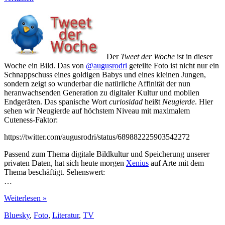
Sozialdemokratie
Der
Tweet der Woche
ist in dieser
Woche ein Bild. Das von
@augusrodri
geteilte Foto ist nicht nur ein
Schnappschuss eines goldigen Babys und eines kleinen Jungen,
sondern zeigt so wunderbar die natürliche Affinität der nun
heranwachsenden Generation zu digitaler Kultur und mobilen
Endgeräten. Das spanische Wort
curiosidad
heißt
Neugierde
. Hier
sehen wir Neugierde auf höchstem Niveau mit maximalem
Cuteness-Faktor:
https://twitter.com/augusrodri/status/689882225903542272
Passend zum Thema digitale Bildkultur und Speicherung unserer
privaten Daten, hat sich heute morgen
Xenius
auf Arte mit dem
Thema beschäftigt. Sehenswert:
…
Neugierde
Weiterlesen »
auf
Bluesky
,
Foto
,
Literatur
,
TV
höchstem
Niveau