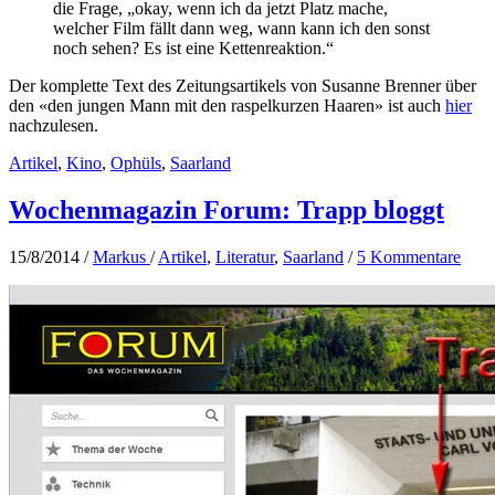
die Frage, „okay, wenn ich da jetzt Platz mache,
welcher Film fällt dann weg, wann kann ich den sonst
noch sehen? Es ist eine Kettenreaktion.“
Der komplette Text des Zeitungsartikels von Susanne Brenner über
den «den jungen Mann mit den raspelkurzen Haaren» ist auch
hier
nachzulesen.
Artikel
,
Kino
,
Ophüls
,
Saarland
Wochenmagazin Forum: Trapp bloggt
15/8/2014
/
Markus
/
Artikel
,
Literatur
,
Saarland
/
5 Kommentare