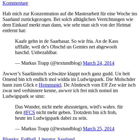
Kommentare
Hab mich zur Konzentration auf die Masterarbeit für eine Woche ins
Saarland zurückgezogen. Bei solch alltäglichen Verrichtungen wie
dem Einkauf merkt man dann, wie sehr man sich von der Heimat
entfernt hat:
Kaafe gehn in de Saarbasar. So wie fria. An de Kass
ufffalle, weil de's Obschd un Gemies net abgewooh
haschd. Unbezahlbar.
— Markus Trapp (@textundblog)
March 24, 2014
Awwer’s Saarlännisch schwätze klappt noch ganz gudd. Un heit
Omend bin ich endlich mol widda im Ludwigspark. Die Molschder
hann zum Glick e
Hemmspiel
. De Abstiesch vom Eff Zee wärr isch
zwar ned verhinnere kenne, awwer ich frei mich nomol im
Ludwigspark se sinn:
Das Wunder, nicht mehr abzusteigen, wird's wahrs. für
den
#FCS
nicht mehr geben. Trotzdem bin ich froh,
heute im Ludwigspark dabei zu sein.
— Markus Trapp (@textundblog)
March 25, 2014
Bluesky
,
Fußball
,
Literatur
,
Saarland