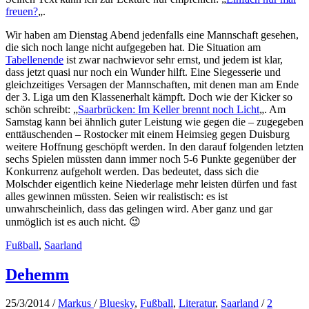
freuen?
„.
Wir haben am Dienstag Abend jedenfalls eine Mannschaft gesehen,
die sich noch lange nicht aufgegeben hat. Die Situation am
Tabellenende
ist zwar nachwievor sehr ernst, und jedem ist klar,
dass jetzt quasi nur noch ein Wunder hilft. Eine Siegesserie und
gleichzeitiges Versagen der Mannschaften, mit denen man am Ende
der 3. Liga um den Klassenerhalt kämpft. Doch wie der Kicker so
schön schreibt: „
Saarbrücken: Im Keller brennt noch Licht
„. Am
Samstag kann bei ähnlich guter Leistung wie gegen die – zugegeben
enttäuschenden – Rostocker mit einem Heimsieg gegen Duisburg
weitere Hoffnung geschöpft werden. In den darauf folgenden letzten
sechs Spielen müssten dann immer noch 5-6 Punkte gegenüber der
Konkurrenz aufgeholt werden. Das bedeutet, dass sich die
Molschder eigentlich keine Niederlage mehr leisten dürfen und fast
alles gewinnen müssten. Seien wir realistisch: es ist
unwahrscheinlich, dass das gelingen wird. Aber ganz und gar
unmöglich ist es auch nicht. 😉
Fußball
,
Saarland
Dehemm
25/3/2014
/
Markus
/
Bluesky
,
Fußball
,
Literatur
,
Saarland
/
2