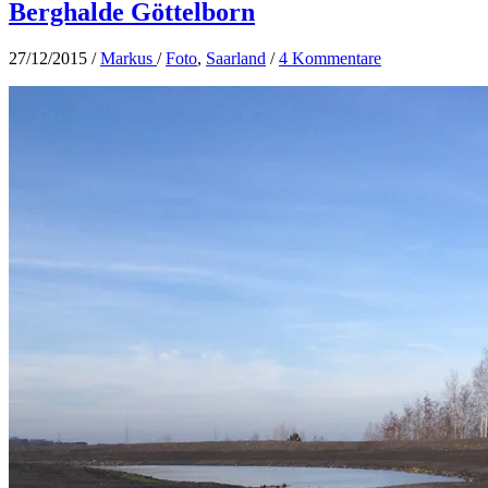
Berghalde Göttelborn
27/12/2015
/
Markus
/
Foto
,
Saarland
/
4 Kommentare