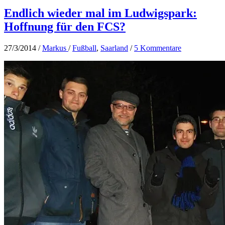
Endlich wieder mal im Ludwigspark:
Hoffnung für den FCS?
27/3/2014
/
Markus
/
Fußball
,
Saarland
/
5 Kommentare