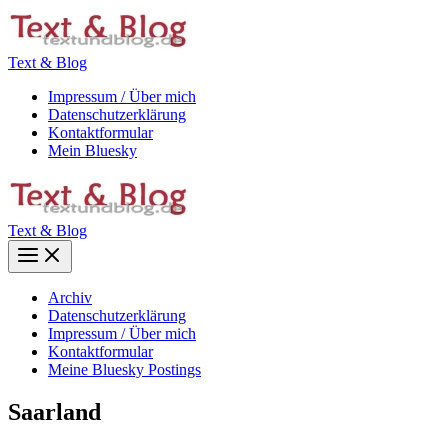
Zum
Inhalt
springen
Text & Blog
Impressum / Über mich
Datenschutzerklärung
Kontaktformular
Mein Bluesky
Text & Blog
Main
Menu
Archiv
Datenschutzerklärung
Impressum / Über mich
Kontaktformular
Meine Bluesky Postings
Saarland