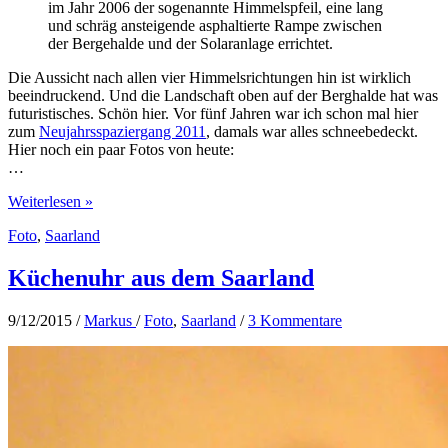
im Jahr 2006 der sogenannte Himmelspfeil, eine lang
und schräg ansteigende asphaltierte Rampe zwischen
der Bergehalde und der Solaranlage errichtet.
Die Aussicht nach allen vier Himmelsrichtungen hin ist wirklich
beeindruckend. Und die Landschaft oben auf der Berghalde hat was
futuristisches. Schön hier. Vor fünf Jahren war ich schon mal hier
zum
Neujahrsspaziergang 2011
, damals war alles schneebedeckt.
Hier noch ein paar Fotos von heute:
…
Berghalde
Weiterlesen »
Göttelborn
Foto
,
Saarland
Küchenuhr aus dem Saarland
9/12/2015
/
Markus
/
Foto
,
Saarland
/
3 Kommentare