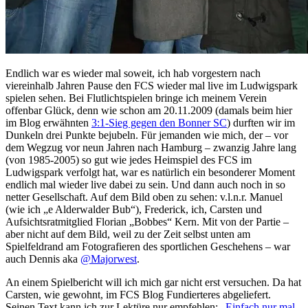
Endlich war es wieder mal soweit, ich hab vorgestern nach
viereinhalb Jahren Pause den FCS wieder mal live im Ludwigspark
spielen sehen. Bei Flutlichtspielen bringe ich meinem Verein
offenbar Glück, denn wie schon am 20.11.2009 (damals beim hier
im Blog erwähnten
3:1-Sieg gegen den Bonner SC
) durften wir im
Dunkeln drei Punkte bejubeln. Für jemanden wie mich, der – vor
dem Wegzug vor neun Jahren nach Hamburg – zwanzig Jahre lang
(von 1985-2005) so gut wie jedes Heimspiel des FCS im
Ludwigspark verfolgt hat, war es natürlich ein besonderer Moment
endlich mal wieder live dabei zu sein. Und dann auch noch in so
netter Gesellschaft. Auf dem Bild oben zu sehen: v.l.n.r. Manuel
(wie ich „e Alderwalder Bub“), Frederick, ich, Carsten und
Aufsichtsratmitglied Florian „Bobbes“ Kern. Mit von der Partie –
aber nicht auf dem Bild, weil zu der Zeit selbst unten am
Spielfeldrand am Fotografieren des sportlichen Geschehens – war
auch Dennis aka
@Majorwest
.
An einem Spielbericht will ich mich gar nicht erst versuchen. Da hat
Carsten, wie gewohnt, im FCS Blog Fundierteres abgeliefert.
Seinen Text kann ich zur Lektüre nur empfehlen: „
Einfach nur mal