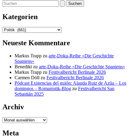
Suchen
nach:
Kategorien
Kategorien
Neueste Kommentare
Markus Trapp
zu
arte-Doku-Reihe «Die Geschichte
Spaniens»
Benedikt
zu
arte-Doku-Reihe «Die Geschichte Spaniens»
Markus Trapp
zu
Festivalbericht Berlinale 2026
Carmen Döll
zu
Festivalbericht Berlinale 2026
Pódcast Exigencias del guión: Alauda Ruiz de Azúa – Los
domingos – Romanistik-Blog
zu
Festivalbericht San
Sebastián 2025
Archiv
Archiv
Meta