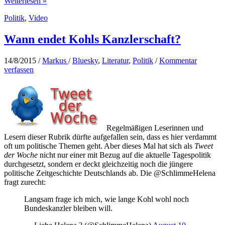
Oliver
Weiterlesen »
Kalkofe:
Politik
,
Video
Lieber
Gutmensch
als
Wann endet Kohls Kanzlerschaft?
Arschloch
14/8/2015
/
Markus
/
Bluesky
,
Literatur
,
Politik
/
Kommentar
verfassen
Regelmäßigen Leserinnen und
Lesern dieser Rubrik dürfte aufgefallen sein, dass es hier verdammt
oft um politische Themen geht. Aber dieses Mal hat sich als
Tweet
der Woche
nicht nur einer mit Bezug auf die aktuelle Tagespolitik
durchgesetzt, sondern er deckt gleichzeitig noch die jüngere
politische Zeitgeschichte Deutschlands ab. Die @SchlimmeHelena
fragt zurecht:
Langsam frage ich mich, wie lange Kohl wohl noch
Bundeskanzler bleiben will.