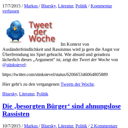
–
17/7/2015
/
Markus
/
Bluesky
,
Literatur
,
Politik
/
Kommentar
Haltung
verfassen
zeigen!
Im Kontext von
Ausländerfeindlichkeit und Rassismus wird ja gern die Angst vor
Überfremdung ins Spiel gebracht. Wie absurd und geradezu
lächerlich dieses „Argument“ ist, zeigt der
Tweet der Woche
von
@stinkstevel
:
https://twitter.com/stinkstevel/status/620665346064805889
Hier geht’s zu den vergangenen
Tweets der Woche
.
Bluesky
,
Literatur
,
Politik
Die ‚besorgten Bürger‘ sind ahnungslose
Rassisten
10/7/2015
/
Markus
/
Bluesky
,
Literatur
,
Politik
/
2 Kommentare