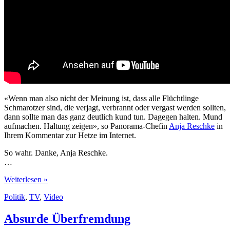
«Wenn man also nicht der Meinung ist, dass alle Flüchtlinge
Schmarotzer sind, die verjagt, verbrannt oder vergast werden sollten,
dann sollte man das ganz deutlich kund tun. Dagegen halten. Mund
aufmachen. Haltung zeigen», so Panorama-Chefin
Anja Reschke
in
Ihrem Kommentar zur Hetze im Internet.
So wahr. Danke, Anja Reschke.
…
Anja
Weiterlesen »
Reschke:
Politik
,
TV
,
Video
Bei
Hetze
im
Absurde Überfremdung
Internet