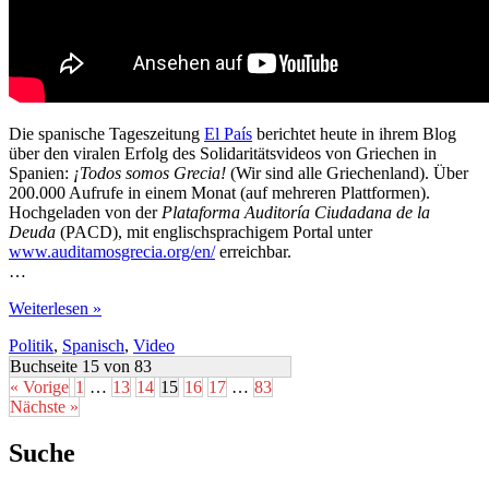
Die spanische Tageszeitung
El País
berichtet heute in ihrem Blog
über den viralen Erfolg des Solidaritätsvideos von Griechen in
Spanien:
¡Todos somos Grecia!
(Wir sind alle Griechenland). Über
200.000 Aufrufe in einem Monat (auf mehreren Plattformen).
Hochgeladen von der
Plataforma Auditoría Ciudadana de la
Deuda
(PACD), mit englischsprachigem Portal unter
www.auditamosgrecia.org/en/
erreichbar.
…
Wir
Weiterlesen »
sind
Politik
,
Spanisch
,
Video
alle
Griechenland
Buchseite 15 von 83
« Vorige
1
…
13
14
15
16
17
…
83
Nächste »
Suche