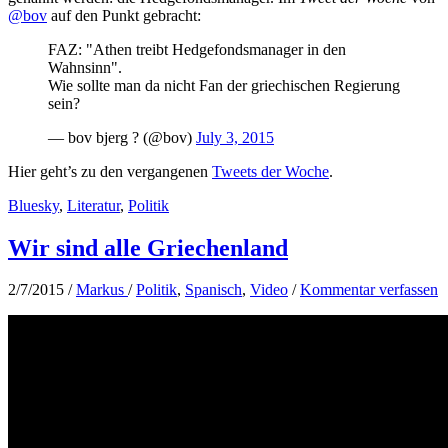
@bov
auf den Punkt gebracht:
FAZ: "Athen treibt Hedgefondsmanager in den
Wahnsinn".
Wie sollte man da nicht Fan der griechischen Regierung
sein?
— bov bjerg ? (@bov)
July 3, 2015
Hier geht’s zu den vergangenen
Tweets der Woche
.
Bluesky
,
Literatur
,
Politik
Wir sind alle Griechenland
2/7/2015
/
Markus
/
Politik
,
Spanisch
,
Video
/
Kommentar verfassen