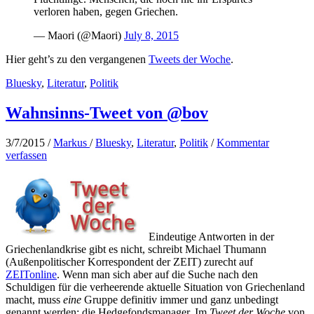
verloren haben, gegen Griechen.
— Maori (@Maori)
July 8, 2015
Hier geht’s zu den vergangenen
Tweets der Woche
.
Bluesky
,
Literatur
,
Politik
Wahnsinns-Tweet von @bov
3/7/2015
/
Markus
/
Bluesky
,
Literatur
,
Politik
/
Kommentar
verfassen
Eindeutige Antworten in der
Griechenlandkrise gibt es nicht, schreibt Michael Thumann
(Außenpolitischer Korrespondent der ZEIT) zurecht auf
ZEITonline
. Wenn man sich aber auf die Suche nach den
Schuldigen für die verheerende aktuelle Situation von Griechenland
macht, muss
eine
Gruppe definitiv immer und ganz unbedingt
genannt werden: die Hedgefondsmanager. Im
Tweet der Woche
von