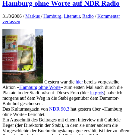
Hamburg ohne Worte auf NDR Radio
31/8/2006
/
Markus
/
Hamburg
,
Literatur
,
Radio
/
Kommentar
verfassen
Gestern war die
hier
bereits vorgestellte
Aktion «
Hamburg ohne Worte
» zum ersten Mal auch durch die
Plakate in der Stadt präsent. Dieses Foto (hier
in groß
) habe ich
morgens auf dem Weg in die Stabi gegenüber dem Dammtor-
Bahnhof geschossen.
Das Kulturmagazin von
NDR 90,3
hat gestern über «Hamburg
ohne Worte» berichtet.
Ein Ausschnitt des Beitrages mit einem Interview mit Gabriele
Beger (der Direktorin der Stabi), in dem sie unter anderm die
Vorgeschichte der Buchrettungskampagne erzählt, ist hier zu hören: