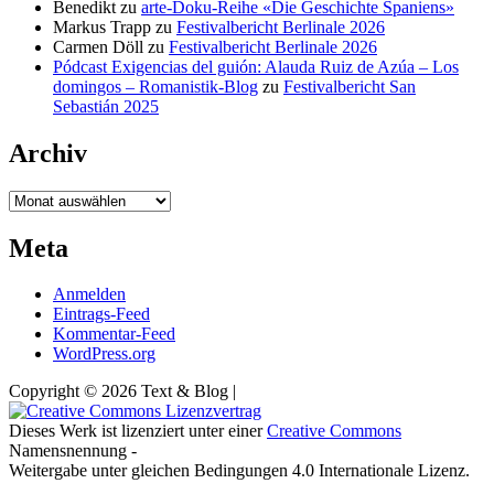
Benedikt
zu
arte-Doku-Reihe «Die Geschichte Spaniens»
Markus Trapp
zu
Festivalbericht Berlinale 2026
Carmen Döll
zu
Festivalbericht Berlinale 2026
Pódcast Exigencias del guión: Alauda Ruiz de Azúa – Los
domingos – Romanistik-Blog
zu
Festivalbericht San
Sebastián 2025
Archiv
Archiv
Meta
Anmelden
Eintrags-Feed
Kommentar-Feed
WordPress.org
Copyright © 2026 Text & Blog |
Dieses Werk ist lizenziert unter einer
Creative Commons
Namensnennung -
Weitergabe unter gleichen Bedingungen 4.0 Internationale Lizenz.