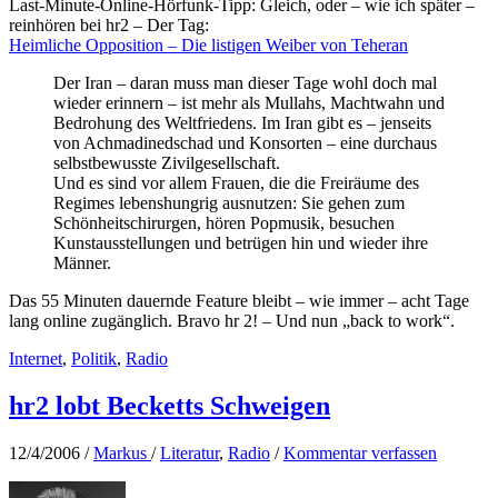
Last-Minute-Online-Hörfunk-Tipp: Gleich, oder – wie ich später –
reinhören bei hr2 – Der Tag:
Heimliche Opposition – Die listigen Weiber von Teheran
Der Iran – daran muss man dieser Tage wohl doch mal
wieder erinnern – ist mehr als Mullahs, Machtwahn und
Bedrohung des Weltfriedens. Im Iran gibt es – jenseits
von Achmadinedschad und Konsorten – eine durchaus
selbstbewusste Zivilgesellschaft.
Und es sind vor allem Frauen, die die Freiräume des
Regimes lebenshungrig ausnutzen: Sie gehen zum
Schönheitschirurgen, hören Popmusik, besuchen
Kunstausstellungen und betrügen hin und wieder ihre
Männer.
Das 55 Minuten dauernde Feature bleibt – wie immer – acht Tage
lang online zugänglich. Bravo hr 2! – Und nun „back to work“.
Internet
,
Politik
,
Radio
hr2 lobt Becketts Schweigen
12/4/2006
/
Markus
/
Literatur
,
Radio
/
Kommentar verfassen