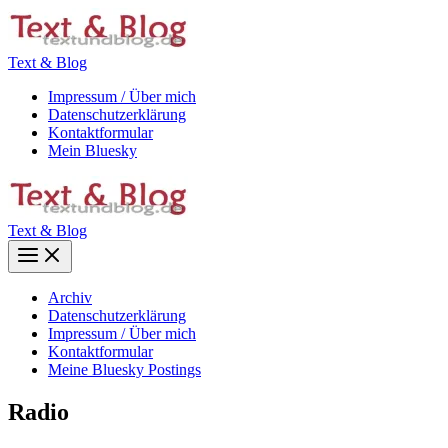
Zum
Inhalt
springen
Text & Blog
Impressum / Über mich
Datenschutzerklärung
Kontaktformular
Mein Bluesky
Text & Blog
Main
Menu
Archiv
Datenschutzerklärung
Impressum / Über mich
Kontaktformular
Meine Bluesky Postings
Radio