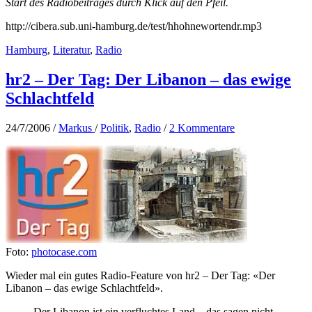
Start des Radiobeitrages durch Klick auf den Pfeil.
http://cibera.sub.uni-hamburg.de/test/hhohnewortendr.mp3
Hamburg
,
Literatur
,
Radio
hr2 – Der Tag: Der Libanon – das ewige
Schlachtfeld
24/7/2006
/
Markus
/
Politik
,
Radio
/
2 Kommentare
Foto:
photocase.com
Wieder mal ein gutes Radio-Feature von hr2 – Der Tag: «Der
Libanon – das ewige Schlachtfeld».
Der Libanon ist ein verfluchtes Land – das sagen nicht