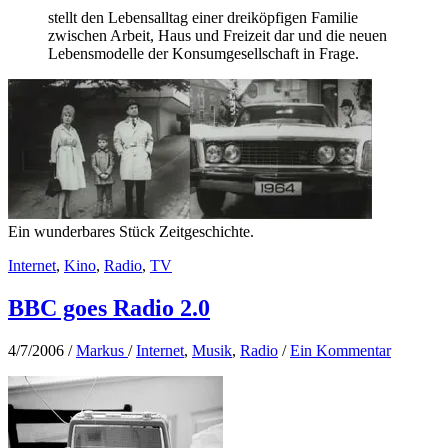
stellt den Lebensalltag einer dreiköpfigen Familie
zwischen Arbeit, Haus und Freizeit dar und die neuen
Lebensmodelle der Konsumgesellschaft in Frage.
Ein wunderbares Stück Zeitgeschichte.
Internet
,
Kino
,
Radio
,
TV
BBC goes Radio 2.0
4/7/2006
/
Markus
/
Internet
,
Musik
,
Radio
/
Ein Kommentar