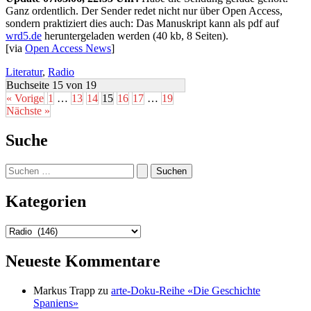
Ganz ordentlich. Der Sender redet nicht nur über Open Access,
sondern praktiziert dies auch: Das Manuskript kann als pdf auf
wrd5.de
heruntergeladen werden (40 kb, 8 Seiten).
[via
Open Access News
]
Literatur
,
Radio
Buchseite 15 von 19
« Vorige
1
…
13
14
15
16
17
…
19
Nächste »
Suche
Suchen
nach:
Kategorien
Kategorien
Neueste Kommentare
Markus Trapp
zu
arte-Doku-Reihe «Die Geschichte
Spaniens»