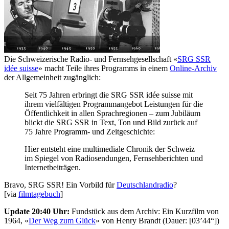
Die Schweizerische Radio- und Fernsehgesellschaft «
SRG SSR
idée suisse
» macht Teile ihres Programms in einem
Online-Archiv
der Allgemeinheit zugänglich:
Seit 75 Jahren erbringt die SRG SSR idée suisse mit
ihrem vielfältigen Programmangebot Leistungen für die
Öffentlichkeit in allen Sprachregionen – zum Jubiläum
blickt die SRG SSR in Text, Ton und Bild zurück auf
75 Jahre Programm- und Zeitgeschichte:
Hier entsteht eine multimediale Chronik der Schweiz
im Spiegel von Radiosendungen, Fernsehberichten und
Internetbeiträgen.
Bravo, SRG SSR! Ein Vorbild für
Deutschlandradio
?
[via
filmtagebuch
]
Update 20:40 Uhr:
Fundstück aus dem Archiv: Ein Kurzfilm von
1964, «
Der Weg zum Glück
» von Henry Brandt (Dauer: [03’44“])