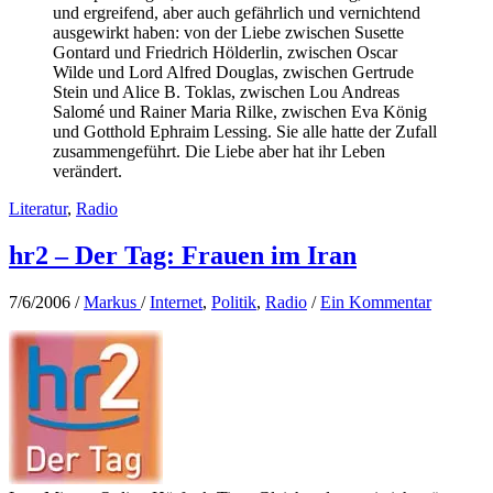
und ergreifend, aber auch gefährlich und vernichtend
ausgewirkt haben: von der Liebe zwischen Susette
Gontard und Friedrich Hölderlin, zwischen Oscar
Wilde und Lord Alfred Douglas, zwischen Gertrude
Stein und Alice B. Toklas, zwischen Lou Andreas
Salomé und Rainer Maria Rilke, zwischen Eva König
und Gotthold Ephraim Lessing. Sie alle hatte der Zufall
zusammengeführt. Die Liebe aber hat ihr Leben
verändert.
Literatur
,
Radio
hr2 – Der Tag: Frauen im Iran
7/6/2006
/
Markus
/
Internet
,
Politik
,
Radio
/
Ein Kommentar