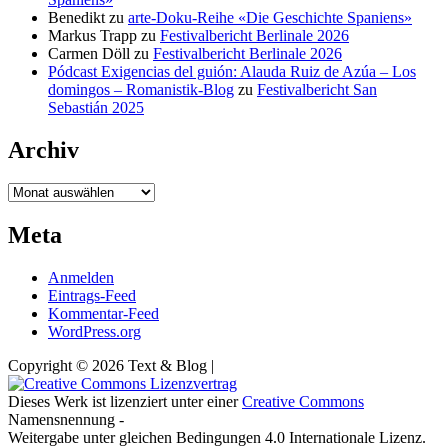
Benedikt
zu
arte-Doku-Reihe «Die Geschichte Spaniens»
Markus Trapp
zu
Festivalbericht Berlinale 2026
Carmen Döll
zu
Festivalbericht Berlinale 2026
Pódcast Exigencias del guión: Alauda Ruiz de Azúa – Los
domingos – Romanistik-Blog
zu
Festivalbericht San
Sebastián 2025
Archiv
Archiv
Meta
Anmelden
Eintrags-Feed
Kommentar-Feed
WordPress.org
Copyright © 2026 Text & Blog |
Dieses Werk ist lizenziert unter einer
Creative Commons
Namensnennung -
Weitergabe unter gleichen Bedingungen 4.0 Internationale Lizenz.